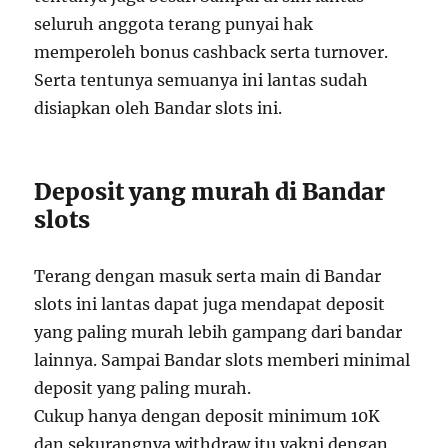
seluruh anggota terang punyai hak
memperoleh bonus cashback serta turnover.
Serta tentunya semuanya ini lantas sudah
disiapkan oleh Bandar slots ini.
Deposit yang murah di Bandar
slots
Terang dengan masuk serta main di Bandar
slots ini lantas dapat juga mendapat deposit
yang paling murah lebih gampang dari bandar
lainnya. Sampai Bandar slots memberi minimal
deposit yang paling murah.
Cukup hanya dengan deposit minimum 10K
dan sekurangnya withdraw itu yakni dengan