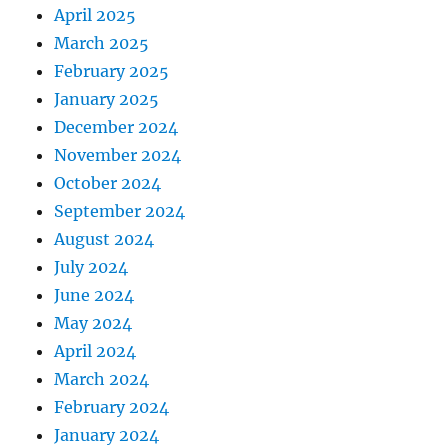
April 2025
March 2025
February 2025
January 2025
December 2024
November 2024
October 2024
September 2024
August 2024
July 2024
June 2024
May 2024
April 2024
March 2024
February 2024
January 2024