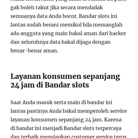
gak boleh takut jika secara mendadak
semuanya data Anda bocor. Bandar slots ini
lantas sudah berani memikul bila memanglah
ada anggota yang main bakal aman dari hacker
dan seluruhnya data bakal dijaga dengan
benar-benar aman.
Layanan konsumen sepanjang
24 jam di Bandar slots
Saat Anda masuk serta main di bandar ini
lantas pastinya Anda bakal memperoleh service
layanan konsumen sepanjang 24 jam. Karena
di bandar ini menjadi Bandar slots terpercaya
dan terbaik menyiapkan customer service terus