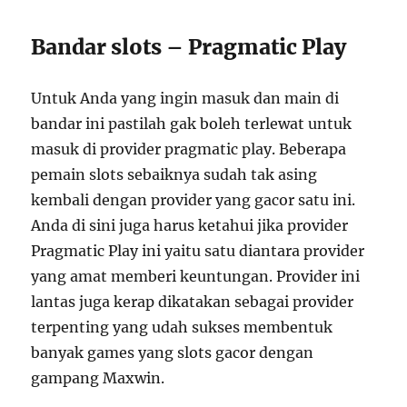
Bandar slots – Pragmatic Play
Untuk Anda yang ingin masuk dan main di
bandar ini pastilah gak boleh terlewat untuk
masuk di provider pragmatic play. Beberapa
pemain slots sebaiknya sudah tak asing
kembali dengan provider yang gacor satu ini.
Anda di sini juga harus ketahui jika provider
Pragmatic Play ini yaitu satu diantara provider
yang amat memberi keuntungan. Provider ini
lantas juga kerap dikatakan sebagai provider
terpenting yang udah sukses membentuk
banyak games yang slots gacor dengan
gampang Maxwin.