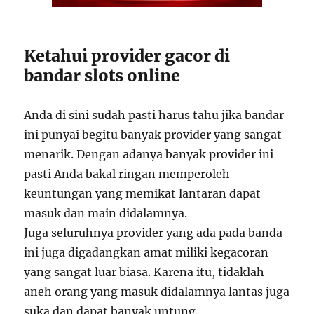
Ketahui provider gacor di
bandar slots online
Anda di sini sudah pasti harus tahu jika bandar
ini punyai begitu banyak provider yang sangat
menarik. Dengan adanya banyak provider ini
pasti Anda bakal ringan memperoleh
keuntungan yang memikat lantaran dapat
masuk dan main didalamnya.
Juga seluruhnya provider yang ada pada banda
ini juga digadangkan amat miliki kegacoran
yang sangat luar biasa. Karena itu, tidaklah
aneh orang yang masuk didalamnya lantas juga
suka dan dapat banyak untung.