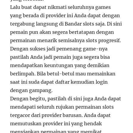
Lalu buat dapat nikmati seluruhnya games
yang berada di provider ini Anda dapat dengan
tergabung langsung di Bandar slots saja. Di sini
pemain pun akan segera bertatapan dengan
permainan menarik semisalnya slots progresif.
Dengan sukses jadi pemenang game-nya
pastilah Anda jadi pemain juga segera bisa
mendapatkan keuntungan yang demikian
berlimpah. Bila betul-betul mau memainkan
saat ini suda dapat daftar kemudian login
dengan gampang.
Dengan begitu, pastilah di sini juga Anda dapat
mendapati seluruh rujukan permainan slots
tergacor dari provider barusan. Anda dapat
memutuskan provider ini yang hendak
menyiapkan permainan yang memikat