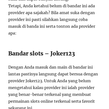
Tetapi, Anda ketahui belum di bandar ini ada
provider apa sajakah? Bila amat suka dengan
provider ini pasti silahkan langsung coba
masuk di banda ini serta tonton ada provider
apa:
Bandar slots – Joker123
Dengan Anda masuk dan main di bandar ini
lantas pastinya langsung dapat bersua dengan
provider Joker123. Untuk Anda yang belum
mengetahui kalau provider ini ialah provider
yang benar-benar terkenal yang membuat
permainan slots online terkenal serta favorit
sekarang ini.