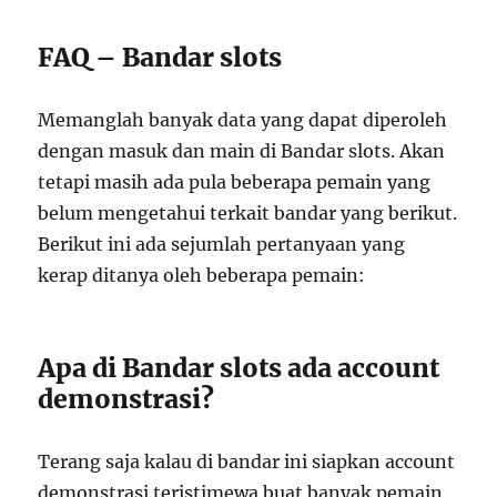
FAQ – Bandar slots
Memanglah banyak data yang dapat diperoleh
dengan masuk dan main di Bandar slots. Akan
tetapi masih ada pula beberapa pemain yang
belum mengetahui terkait bandar yang berikut.
Berikut ini ada sejumlah pertanyaan yang
kerap ditanya oleh beberapa pemain:
Apa di Bandar slots ada account
demonstrasi?
Terang saja kalau di bandar ini siapkan account
demonstrasi teristimewa buat banyak pemain