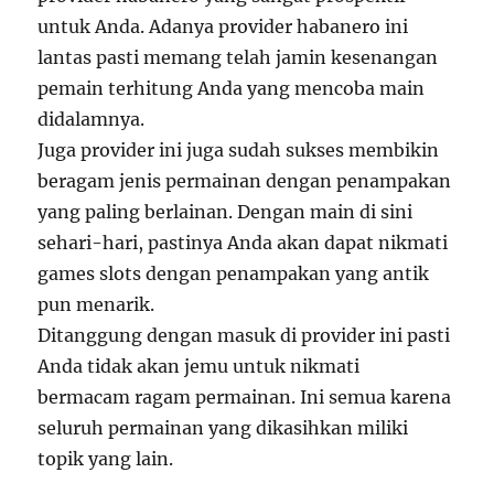
untuk Anda. Adanya provider habanero ini
lantas pasti memang telah jamin kesenangan
pemain terhitung Anda yang mencoba main
didalamnya.
Juga provider ini juga sudah sukses membikin
beragam jenis permainan dengan penampakan
yang paling berlainan. Dengan main di sini
sehari-hari, pastinya Anda akan dapat nikmati
games slots dengan penampakan yang antik
pun menarik.
Ditanggung dengan masuk di provider ini pasti
Anda tidak akan jemu untuk nikmati
bermacam ragam permainan. Ini semua karena
seluruh permainan yang dikasihkan miliki
topik yang lain.