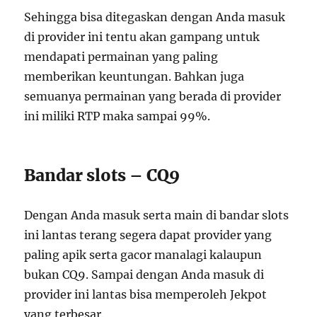
Sehingga bisa ditegaskan dengan Anda masuk
di provider ini tentu akan gampang untuk
mendapati permainan yang paling
memberikan keuntungan. Bahkan juga
semuanya permainan yang berada di provider
ini miliki RTP maka sampai 99%.
Bandar slots – CQ9
Dengan Anda masuk serta main di bandar slots
ini lantas terang segera dapat provider yang
paling apik serta gacor manalagi kalaupun
bukan CQ9. Sampai dengan Anda masuk di
provider ini lantas bisa memperoleh Jekpot
yang terbesar.