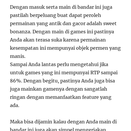
Dengan masuk serta main di bandar ini juga
pastilah berpeluang buat dapat peroleh
permainan yang antik dan gacor adalah sweet
bonanza. Dengan main di games ini pastinya
Anda akan terasa suka karena permainan
kesempatan ini mempunyai objek permen yang
manis.
Sampai Anda lantas perlu mengetahui jika
untuk games yang ini mempunyai RTP sampai
86%. Dengan begitu, pastinya Anda juga bisa
juga mainkan gamenya dengan sangatlah
ringan dengan memanfaatkan feature yang
ada.
Maka bisa dijamin kalau dengan Anda main di
bandar ini juga akan simpel mengerjakan