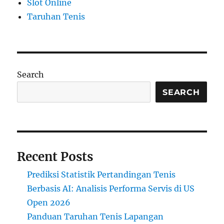
Slot Online
Taruhan Tenis
Search
SEARCH
Recent Posts
Prediksi Statistik Pertandingan Tenis
Berbasis AI: Analisis Performa Servis di US
Open 2026
Panduan Taruhan Tenis Lapangan