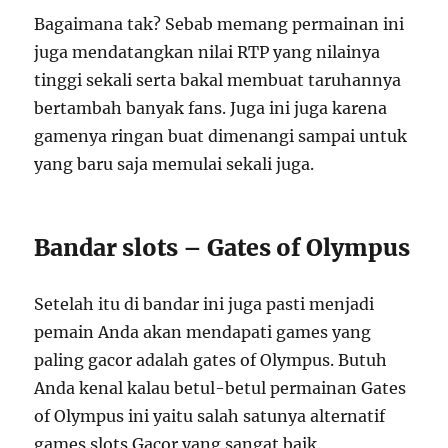
Bagaimana tak? Sebab memang permainan ini
juga mendatangkan nilai RTP yang nilainya
tinggi sekali serta bakal membuat taruhannya
bertambah banyak fans. Juga ini juga karena
gamenya ringan buat dimenangi sampai untuk
yang baru saja memulai sekali juga.
Bandar slots – Gates of Olympus
Setelah itu di bandar ini juga pasti menjadi
pemain Anda akan mendapati games yang
paling gacor adalah gates of Olympus. Butuh
Anda kenal kalau betul-betul permainan Gates
of Olympus ini yaitu salah satunya alternatif
games slots Gacor yang sangat baik.