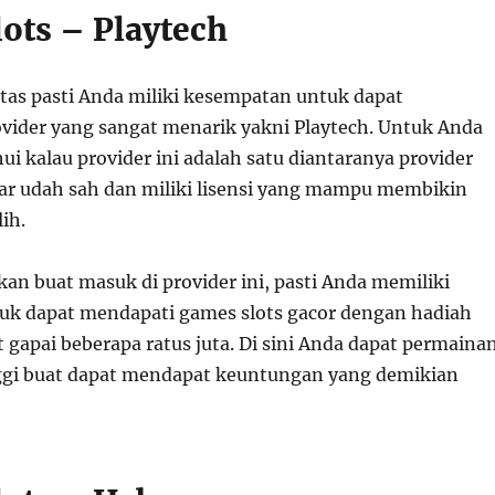
lots – Playtech
ntas pasti Anda miliki kesempatan untuk dapat
ider yang sangat menarik yakni Playtech. Untuk Anda
ui kalau provider ini adalah satu diantaranya provider
r udah sah dan miliki lisensi yang mampu membikin
ih.
an buat masuk di provider ini, pasti Anda memiliki
k dapat mendapati games slots gacor dengan hadiah
 gapai beberapa ratus juta. Di sini Anda dapat permaina
ggi buat dapat mendapat keuntungan yang demikian