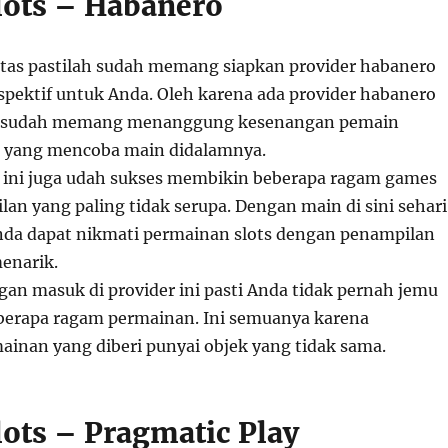
lots – Habanero
antas pastilah sudah memang siapkan provider habanero
spektif untuk Anda. Oleh karena ada provider habanero
lah sudah memang menanggung kesenangan pemain
 yang mencoba main didalamnya.
 ini juga udah sukses membikin beberapa ragam games
an yang paling tidak serupa. Dengan main di sini sehar
Anda dapat nikmati permainan slots dengan penampilan
enarik.
an masuk di provider ini pasti Anda tidak pernah jemu
berapa ragam permainan. Ini semuanya karena
ainan yang diberi punyai objek yang tidak sama.
lots – Pragmatic Play