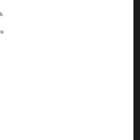
ah
tu