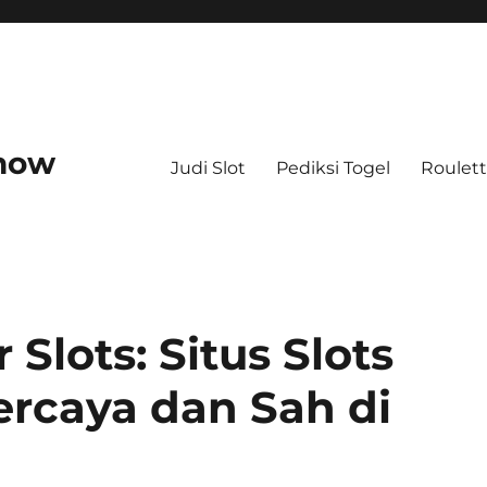
now
Judi Slot
Pediksi Togel
Roulet
Slots: Situs Slots
ercaya dan Sah di