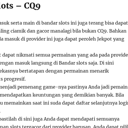
lots – CQ9
k serta main di bandar slots ini juga terang bisa dapat
aling ciamik dan gacor manalagi bila bukan CQ9. Bahkan
a masuk di provider ini juga dapat peroleh Jekpot yang
t dapat nikmati semua permainan yang ada pada provide
engan masuk langsung di Bandar slots saja. Di sini
lekasnya bertatapan dengan permainan menarik
 progresif.
menjadi pemenang game-nya pastinya Anda jadi pemain
a mendapatkan keuntungan yang demikian banyak. Bila
 memainkan saat ini suda dapat daftar selanjutnya logi
.
pastilah di sini juga Anda dapat mendapati semuanya
nan slots tergacor dari provider barusan. Anda dapat pili