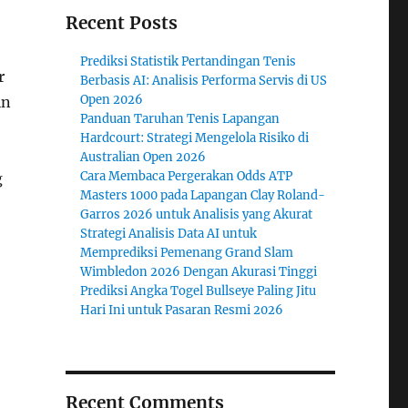
Recent Posts
Prediksi Statistik Pertandingan Tenis
r
Berbasis AI: Analisis Performa Servis di US
Open 2026
in
Panduan Taruhan Tenis Lapangan
Hardcourt: Strategi Mengelola Risiko di
Australian Open 2026
Cara Membaca Pergerakan Odds ATP
g
Masters 1000 pada Lapangan Clay Roland-
Garros 2026 untuk Analisis yang Akurat
Strategi Analisis Data AI untuk
Memprediksi Pemenang Grand Slam
Wimbledon 2026 Dengan Akurasi Tinggi
Prediksi Angka Togel Bullseye Paling Jitu
Hari Ini untuk Pasaran Resmi 2026
Recent Comments