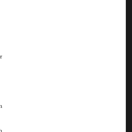
r
n
h