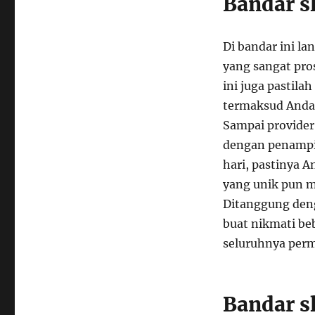
Bandar s
Di bandar ini l
yang sangat pro
ini juga pasti
termaksud Anda
Sampai provider
dengan penampil
hari, pastinya 
yang unik pun m
Ditanggung deng
buat nikmati be
seluruhnya perm
Bandar s