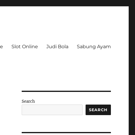
te
Slot Online
Judi Bola
Sabung Ayam
Search
SEARCH