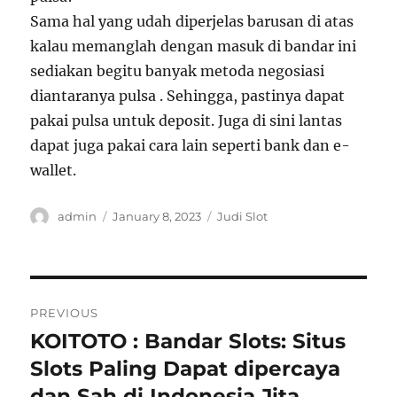
Sama hal yang udah diperjelas barusan di atas
kalau memanglah dengan masuk di bandar ini
sediakan begitu banyak metoda negosiasi
diantaranya pulsa . Sehingga, pastinya dapat
pakai pulsa untuk deposit. Juga di sini lantas
dapat juga pakai cara lain seperti bank dan e-
wallet.
Author
Posted
Categories
admin
January 8, 2023
Judi Slot
on
Post
PREVIOUS
navigation
KOITOTO : Bandar Slots: Situs
Previous
post:
Slots Paling Dapat dipercaya
dan Sah di Indonesia Jita