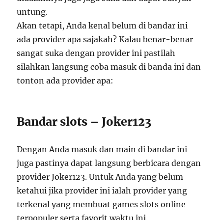
untung.
Akan tetapi, Anda kenal belum di bandar ini
ada provider apa sajakah? Kalau benar-benar
sangat suka dengan provider ini pastilah
silahkan langsung coba masuk di banda ini dan
tonton ada provider apa:
Bandar slots – Joker123
Dengan Anda masuk dan main di bandar ini
juga pastinya dapat langsung berbicara dengan
provider Joker123. Untuk Anda yang belum
ketahui jika provider ini ialah provider yang
terkenal yang membuat games slots online
terpopuler serta favorit waktu ini.