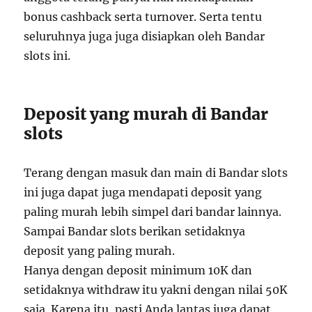
bonus cashback serta turnover. Serta tentu
seluruhnya juga juga disiapkan oleh Bandar
slots ini.
Deposit yang murah di Bandar
slots
Terang dengan masuk dan main di Bandar slots
ini juga dapat juga mendapati deposit yang
paling murah lebih simpel dari bandar lainnya.
Sampai Bandar slots berikan setidaknya
deposit yang paling murah.
Hanya dengan deposit minimum 10K dan
setidaknya withdraw itu yakni dengan nilai 50K
saja. Karena itu, pasti Anda lantas juga dapat