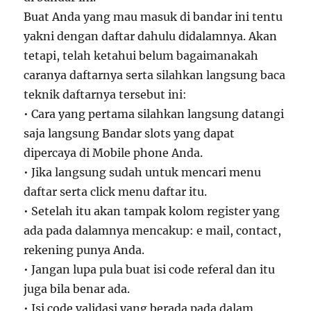
Buat Anda yang mau masuk di bandar ini tentu
yakni dengan daftar dahulu didalamnya. Akan
tetapi, telah ketahui belum bagaimanakah
caranya daftarnya serta silahkan langsung baca
teknik daftarnya tersebut ini:
• Cara yang pertama silahkan langsung datangi
saja langsung Bandar slots yang dapat
dipercaya di Mobile phone Anda.
• Jika langsung sudah untuk mencari menu
daftar serta click menu daftar itu.
• Setelah itu akan tampak kolom register yang
ada pada dalamnya mencakup: e mail, contact,
rekening punya Anda.
• Jangan lupa pula buat isi code referal dan itu
juga bila benar ada.
• Isi code validasi yang berada pada dalam