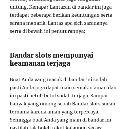
untung. Kenapa? Lantaran di bandar ini juga
terdapat beberapa berikan keuntungan serta
sarana menarik. Lantas apa sich sarananya
serta di bawah ini penuturannya:
Bandar slots mempunyai
keamanan terjaga
Buat Anda yang masuk di bandar ini sudah
pasti Anda juga dapat main semakin aman dan
ini pasti betul-betul sudah terjaga. Sampai
banyak yang omong sebab Bandar slots sudah
ternama karena aman yang terpercaya.
Sehingga buat Anda yang main di bandar ini
pastilah tak boleh takut kalaupun secara