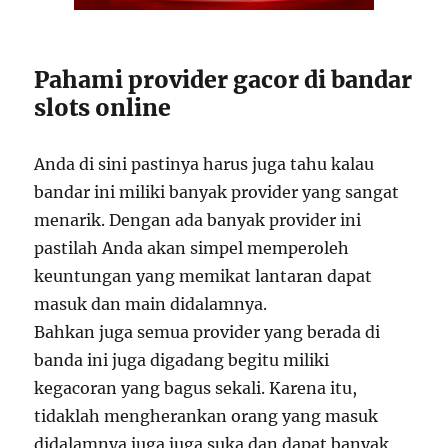
Pahami provider gacor di bandar
slots online
Anda di sini pastinya harus juga tahu kalau
bandar ini miliki banyak provider yang sangat
menarik. Dengan ada banyak provider ini
pastilah Anda akan simpel memperoleh
keuntungan yang memikat lantaran dapat
masuk dan main didalamnya.
Bahkan juga semua provider yang berada di
banda ini juga digadang begitu miliki
kegacoran yang bagus sekali. Karena itu,
tidaklah mengherankan orang yang masuk
didalamnya juga juga suka dan dapat banyak