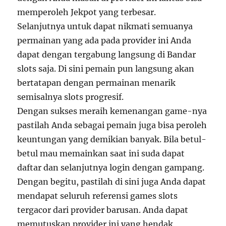
memperoleh Jekpot yang terbesar.
Selanjutnya untuk dapat nikmati semuanya
permainan yang ada pada provider ini Anda
dapat dengan tergabung langsung di Bandar
slots saja. Di sini pemain pun langsung akan
bertatapan dengan permainan menarik
semisalnya slots progresif.
Dengan sukses meraih kemenangan game-nya
pastilah Anda sebagai pemain juga bisa peroleh
keuntungan yang demikian banyak. Bila betul-
betul mau memainkan saat ini suda dapat
daftar dan selanjutnya login dengan gampang.
Dengan begitu, pastilah di sini juga Anda dapat
mendapat seluruh referensi games slots
tergacor dari provider barusan. Anda dapat
memutuskan provider ini yang hendak