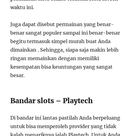
waktu ini.
Juga dapat disebut permainan yang benar-
benar sangat populer sampai ini benar-benar
begitu termasuk simpel murah buat Anda
dimainkan . Sehingga, siapa saja makin lebih
ringan memainkan dengan memiliki
kesempatan bisa keuntungan yang sangat
besar.
Bandar slots – Playtech
Di bandar ini lantas pastilah Anda berpeluang
untuk bisa memperoleh provider yang tidak
kalah menariknya ialah Playtech. Untuk Anda