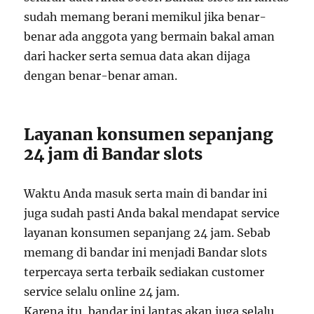
sudah memang berani memikul jika benar-
benar ada anggota yang bermain bakal aman
dari hacker serta semua data akan dijaga
dengan benar-benar aman.
Layanan konsumen sepanjang
24 jam di Bandar slots
Waktu Anda masuk serta main di bandar ini
juga sudah pasti Anda bakal mendapat service
layanan konsumen sepanjang 24 jam. Sebab
memang di bandar ini menjadi Bandar slots
terpercaya serta terbaik sediakan customer
service selalu online 24 jam.
Karena itu, bandar ini lantas akan juga selalu