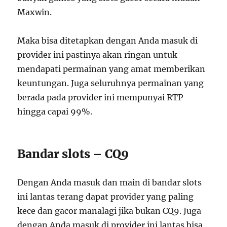
Maxwin.
Maka bisa ditetapkan dengan Anda masuk di
provider ini pastinya akan ringan untuk
mendapati permainan yang amat memberikan
keuntungan. Juga seluruhnya permainan yang
berada pada provider ini mempunyai RTP
hingga capai 99%.
Bandar slots – CQ9
Dengan Anda masuk dan main di bandar slots
ini lantas terang dapat provider yang paling
kece dan gacor manalagi jika bukan CQ9. Juga
dengan Anda masuk di provider ini lantas bisa