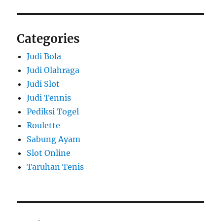
Categories
Judi Bola
Judi Olahraga
Judi Slot
Judi Tennis
Pediksi Togel
Roulette
Sabung Ayam
Slot Online
Taruhan Tenis