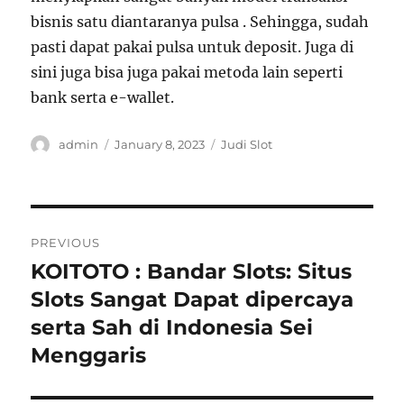
bisnis satu diantaranya pulsa . Sehingga, sudah
pasti dapat pakai pulsa untuk deposit. Juga di
sini juga bisa juga pakai metoda lain seperti
bank serta e-wallet.
Author
Posted
Categories
admin
January 8, 2023
Judi Slot
on
Post
PREVIOUS
navigation
KOITOTO : Bandar Slots: Situs
Previous
post:
Slots Sangat Dapat dipercaya
serta Sah di Indonesia Sei
Menggaris