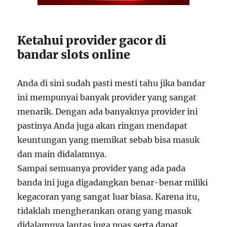
Ketahui provider gacor di
bandar slots online
Anda di sini sudah pasti mesti tahu jika bandar
ini mempunyai banyak provider yang sangat
menarik. Dengan ada banyaknya provider ini
pastinya Anda juga akan ringan mendapat
keuntungan yang memikat sebab bisa masuk
dan main didalamnya.
Sampai semuanya provider yang ada pada
banda ini juga digadangkan benar-benar miliki
kegacoran yang sangat luar biasa. Karena itu,
tidaklah mengherankan orang yang masuk
didalamnya lantas juga puas serta dapat