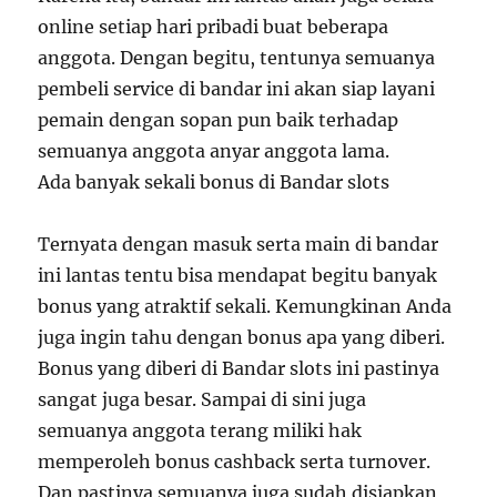
online setiap hari pribadi buat beberapa
anggota. Dengan begitu, tentunya semuanya
pembeli service di bandar ini akan siap layani
pemain dengan sopan pun baik terhadap
semuanya anggota anyar anggota lama.
Ada banyak sekali bonus di Bandar slots
Ternyata dengan masuk serta main di bandar
ini lantas tentu bisa mendapat begitu banyak
bonus yang atraktif sekali. Kemungkinan Anda
juga ingin tahu dengan bonus apa yang diberi.
Bonus yang diberi di Bandar slots ini pastinya
sangat juga besar. Sampai di sini juga
semuanya anggota terang miliki hak
memperoleh bonus cashback serta turnover.
Dan pastinya semuanya juga sudah disiapkan