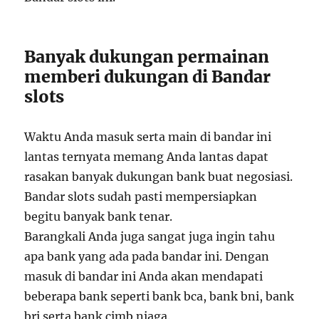
Banyak dukungan permainan
memberi dukungan di Bandar
slots
Waktu Anda masuk serta main di bandar ini
lantas ternyata memang Anda lantas dapat
rasakan banyak dukungan bank buat negosiasi.
Bandar slots sudah pasti mempersiapkan
begitu banyak bank tenar.
Barangkali Anda juga sangat juga ingin tahu
apa bank yang ada pada bandar ini. Dengan
masuk di bandar ini Anda akan mendapati
beberapa bank seperti bank bca, bank bni, bank
bri serta bank cimb niaga.