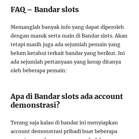
FAQ – Bandar slots
Memanglah banyak info yang dapat diperoleh
dengan masuk serta main di Bandar slots. Akan
tetapi masih juga ada sejumlah pemain yang
belum ketahui terkait bandar yang berikut. Ini
ada sejumlah pertanyaan yang kerap ditanya
oleh beberapa pemain:
Apa di Bandar slots ada account
demonstrasi?
Terang saja kalau di bandar ini menyiapkan
account demonstrasi pribadi buat beberapa