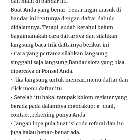
dan main di bandar ini.
Buat Anda yang benar-benar ingin masuk di
bandar ini tentunya dengan daftar dahulu
didalamnya. Tetapi, sudah ketahui belum
bagaimanakah cara daftarnya dan silahkan
langsung baca trik daftarnya berikut ini:
• Cara yang pertama silahkan langsung
singgahi saja langsung Bandar slots yang bisa
dipercaya di Ponsel Anda.
• Jika langsung untuk mencari menu daftar dan
click menu daftar itu.
• Setelah itu bakal tampak kolom register yang
berada pada dalamnya mencakup: e-mail,
contact, rekening punya Anda.
• Jangan lupa pula buat isi code referal dan itu
juga kalau benar-benar ada.