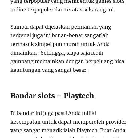
yang terpopuler yang membentuk games slots
online terpopuler dan teratas sekarang ini.
Sampai dapat dijelaskan permainan yang
terkenal juga ini benar-benar sangatlah
termasuk simpel pun murah untuk Anda
dimainkan . Sehingga, siapa saja lebih
gampang memainkan dengan berpeluang bisa
keuntungan yang sangat besar.
Bandar slots – Playtech
Di bandar ini juga pasti Anda miliki
kesempatan untuk dapat memperoleh provider
yang sangat menarik ialah Playtech. Buat Anda