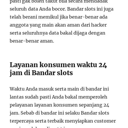
pasti gak boleh takut bila secara mendadak
seluruh data Anda bocor. Bandar slots ini juga
telah berani memikul jika benar-benar ada
anggota yang main akan aman dari hacker
serta seluruhnya data bakal dijaga dengan
benar-benar aman.
Layanan konsumen waktu 24
jam di Bandar slots
Waktu Anda masuk serta main di bandar ini
lantas sudah pasti Anda bakal memperoleh
pelayanan layanan konsumen sepanjang 24
jam. Sebab di bandar ini selaku Bandar slots
terpercaya serta terbaik menyiapkan customer