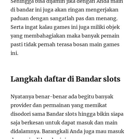
Sehingga bisa dijamin jika dengan Anda main
di bandar ini juga akan ringan mengerjakan
paduan dengan sangatlah pas dan menang.
Serta ingat kalau games ini juga miliki objek
yang membahagiakan maka banyak pemain
pasti tidak pernah terasa bosan main games
ini.
Langkah daftar di Bandar slots
Nyatanya benar-benar ada begitu banyak
provider dan permainan yang memikat
disodori sama Bandar slots hingga bikin siapa
saja berkesan untuk dapat masuk dan main
didalamnya. Barangkali Anda juga mau masuk