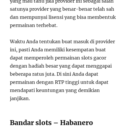
yang mau tahu jika provider ini sebagai salah
satunya provider yang benar-benar telah sah
dan mempunyai lisensi yang bisa membentuk
permainan terhebat.
Waktu Anda tentukan buat masuk di provider
ini, pasti Anda memiliki kesempatan buat
dapat memperoleh permainan slots gacor
dengan hadiah besar yang dapat menggapai
beberapa ratus juta. Di sini Anda dapat
permainan dengan RTP tinggi untuk dapat
mendapati keuntungan yang demikian
janjikan.
Bandar slots – Habanero