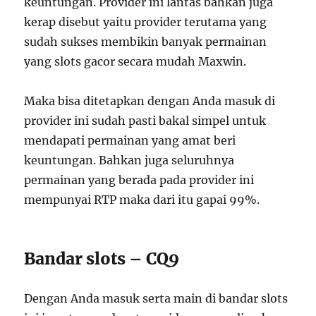
keuntungan. Provider ini lantas bahkan juga
kerap disebut yaitu provider terutama yang
sudah sukses membikin banyak permainan
yang slots gacor secara mudah Maxwin.
Maka bisa ditetapkan dengan Anda masuk di
provider ini sudah pasti bakal simpel untuk
mendapati permainan yang amat beri
keuntungan. Bahkan juga seluruhnya
permainan yang berada pada provider ini
mempunyai RTP maka dari itu gapai 99%.
Bandar slots – CQ9
Dengan Anda masuk serta main di bandar slots