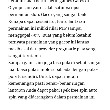
ketahui kalau betul-betul games Gates of
Olympus ini yaitu salah satunya opsi
permainan slots Gacor yang sangat baik.
Kenapa dapat sesuai itu, tentu lantaran
permainan ini miliki nilai RTP sampai
menggapai 90%. Buat yang belum ketahui
ternyata permainan yang gacor ini lantas
masih asal dari provider pragmatic play yang
sangat terutama.
Sampai games ini juga bisa pula di sebut sangat
luar biasa pula simple sebab ada dengan pola-
pola tersendiri. Untuk dapat meraih
kemenangan pasti benar-benar ringan
lantaran Anda dapat pakai spek free spin auto
spin yang didatangkan dalam permainan ini.