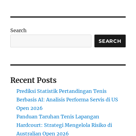
Search
SEARCH
Recent Posts
Prediksi Statistik Pertandingan Tenis
Berbasis AI: Analisis Performa Servis di US
Open 2026
Panduan Taruhan Tenis Lapangan
Hardcourt: Strategi Mengelola Risiko di
Australian Open 2026