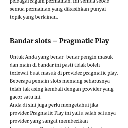
pelbagai ragam permainan. Ini semua sebab
semua permainan yang dikasihkan punyai
topik yang berlainan.
Bandar slots – Pragmatic Play
Untuk Anda yang benar-benar pengin masuk
dan main di bandar ini pasti tidak boleh
terlewat buat masuk di provider pragmatic play.
Beberapa pemain slots memang seharusnya
telah tak asing kembali dengan provider yang
gacor satu ini.
Anda di sini juga perlu mengetahui jika
provider Pragmatic Play ini yaitu salah satunya
provider yang sangat memberikan