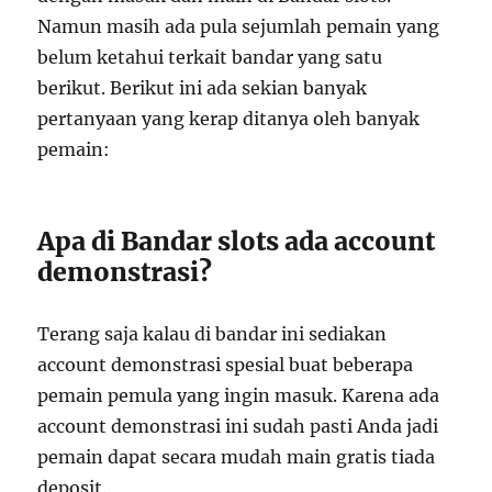
Namun masih ada pula sejumlah pemain yang
belum ketahui terkait bandar yang satu
berikut. Berikut ini ada sekian banyak
pertanyaan yang kerap ditanya oleh banyak
pemain:
Apa di Bandar slots ada account
demonstrasi?
Terang saja kalau di bandar ini sediakan
account demonstrasi spesial buat beberapa
pemain pemula yang ingin masuk. Karena ada
account demonstrasi ini sudah pasti Anda jadi
pemain dapat secara mudah main gratis tiada
deposit.