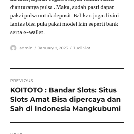
diantaranya pulsa . Maka, sudah pasti dapat
pakai pulsa untuk deposit. Bahkan juga di sini
lantas bisa pula pakai model lain seperti bank
serta e-wallet.
Author
Posted
Categories
admin
January 8, 2023
Judi Slot
on
Post
PREVIOUS
navigation
KOITOTO : Bandar Slots: Situs
Previous
post:
Slots Amat Bisa dipercaya dan
Sah di Indonesia Mangkubumi