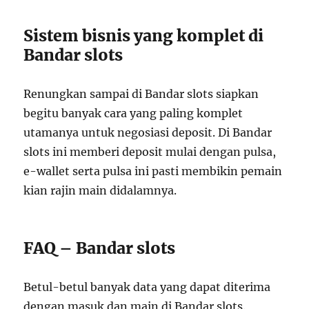
Sistem bisnis yang komplet di
Bandar slots
Renungkan sampai di Bandar slots siapkan
begitu banyak cara yang paling komplet
utamanya untuk negosiasi deposit. Di Bandar
slots ini memberi deposit mulai dengan pulsa,
e-wallet serta pulsa ini pasti membikin pemain
kian rajin main didalamnya.
FAQ – Bandar slots
Betul-betul banyak data yang dapat diterima
dengan masuk dan main di Bandar slots.