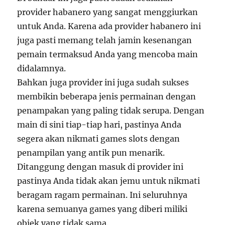
provider habanero yang sangat menggiurkan
untuk Anda. Karena ada provider habanero ini
juga pasti memang telah jamin kesenangan
pemain termaksud Anda yang mencoba main
didalamnya.
Bahkan juga provider ini juga sudah sukses
membikin beberapa jenis permainan dengan
penampakan yang paling tidak serupa. Dengan
main di sini tiap-tiap hari, pastinya Anda
segera akan nikmati games slots dengan
penampilan yang antik pun menarik.
Ditanggung dengan masuk di provider ini
pastinya Anda tidak akan jemu untuk nikmati
beragam ragam permainan. Ini seluruhnya
karena semuanya games yang diberi miliki
objek yang tidak sama.