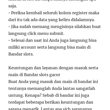
saja.
• Periksa kembali seluruh kolom register maka
dari itu tak ada data yang keliru didalamnya.
• Jika sudah memang mengisinya silahkan buat
langsung click menu submit.
• Selesai dan saat ini Anda juga langsung bisa
miliki account serta langsung bisa main di
Bandar slots.
Keuntungan dan layanan dengan masuk serta
main di Bandar slots gacor
Buat Anda yang masuk dan main di bandar ini
tentunya memanglah Anda lantas sangatlah
untung. Kenapa? Sebab di bandar ini juga
terdapat beberapa berikan keuntungan dan
sarana menarik. Lantas apa sich sarananya