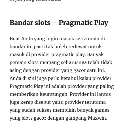
Bandar slots – Pragmatic Play
Buat Anda yang ingin masuk serta main di
bandar ini pasti tak boleh terlewat untuk
masuk di provider pragmatic play. Banyak
pemain slots memang seharusnya telah tidak
asing dengan provider yang gacor satu ini.
Anda di sini juga perlu ketahui kalau provider
Pragmatic Play ini adalah provider yang paling
memberikan keuntungan. Provider ini lantas
juga kerap disebut yaitu provider terutama
yang sudah sukses membikin banyak games
yang slots gacor dengan gampang Maxwin.