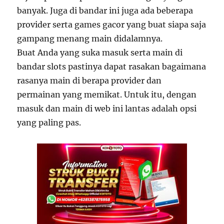
banyak. Juga di bandar ini juga ada beberapa
provider serta games gacor yang buat siapa saja
gampang menang main didalamnya.
Buat Anda yang suka masuk serta main di
bandar slots pastinya dapat rasakan bagaimana
rasanya main di berapa provider dan
permainan yang memikat. Untuk itu, dengan
masuk dan main di web ini lantas adalah opsi
yang paling pas.