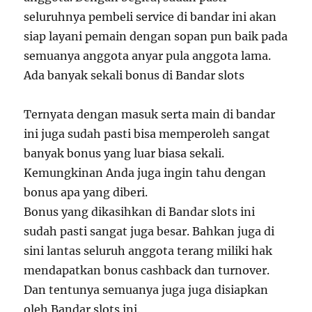
seluruhnya pembeli service di bandar ini akan
siap layani pemain dengan sopan pun baik pada
semuanya anggota anyar pula anggota lama.
Ada banyak sekali bonus di Bandar slots
Ternyata dengan masuk serta main di bandar
ini juga sudah pasti bisa memperoleh sangat
banyak bonus yang luar biasa sekali.
Kemungkinan Anda juga ingin tahu dengan
bonus apa yang diberi.
Bonus yang dikasihkan di Bandar slots ini
sudah pasti sangat juga besar. Bahkan juga di
sini lantas seluruh anggota terang miliki hak
mendapatkan bonus cashback dan turnover.
Dan tentunya semuanya juga juga disiapkan
oleh Bandar slots ini.