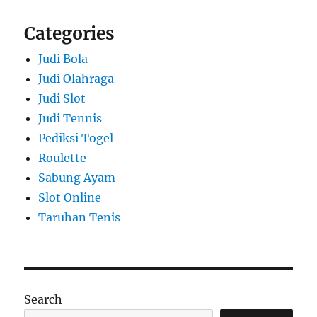
Categories
Judi Bola
Judi Olahraga
Judi Slot
Judi Tennis
Pediksi Togel
Roulette
Sabung Ayam
Slot Online
Taruhan Tenis
Search