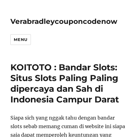
Verabradleycouponcodenow
MENU
KOITOTO : Bandar Slots:
Situs Slots Paling Paling
dipercaya dan Sah di
Indonesia Campur Darat
Siapa sich yang nggak tahu dengan bandar
slots sebab memang cuman di website ini siapa
saja dapat memperoleh keuntungan yang