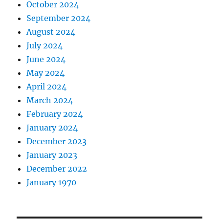
October 2024
September 2024
August 2024
July 2024
June 2024
May 2024
April 2024
March 2024
February 2024
January 2024
December 2023
January 2023
December 2022
January 1970