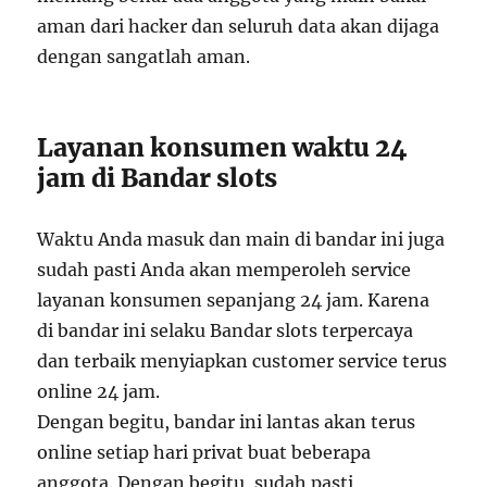
aman dari hacker dan seluruh data akan dijaga
dengan sangatlah aman.
Layanan konsumen waktu 24
jam di Bandar slots
Waktu Anda masuk dan main di bandar ini juga
sudah pasti Anda akan memperoleh service
layanan konsumen sepanjang 24 jam. Karena
di bandar ini selaku Bandar slots terpercaya
dan terbaik menyiapkan customer service terus
online 24 jam.
Dengan begitu, bandar ini lantas akan terus
online setiap hari privat buat beberapa
anggota. Dengan begitu, sudah pasti