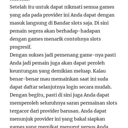
Setelah itu untuk dapat nikmati semua games
yang ada pada provider ini Anda dapat dengan
masuk langsung di Bandar slots saja. Di sini
pemain segera akan berhadap-hadapan
dengan games menarik contohnya slots
progresif.
Dengan sukses jadi pemenang game-nya pasti
Anda jadi pemain juga akan dapat peroleh
keuntungan yang demikian meluap. Kalau
benar-benar mau memainkan saat ini suda
dapat daftar selanjutnya login secara mudah.
Dengan begitu, pasti di sini juga Anda dapat
memperoleh seluruhnya saran permainan slots
tergacor dari provider barusan. Anda dapat
menunjuk provider ini yang bakal siapkan
games yang memikat menurut versus Anda.