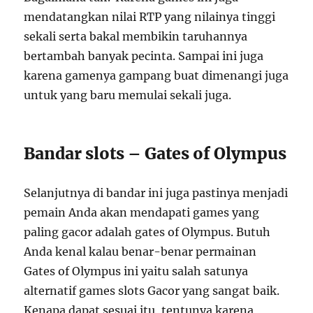
mendatangkan nilai RTP yang nilainya tinggi
sekali serta bakal membikin taruhannya
bertambah banyak pecinta. Sampai ini juga
karena gamenya gampang buat dimenangi juga
untuk yang baru memulai sekali juga.
Bandar slots – Gates of Olympus
Selanjutnya di bandar ini juga pastinya menjadi
pemain Anda akan mendapati games yang
paling gacor adalah gates of Olympus. Butuh
Anda kenal kalau benar-benar permainan
Gates of Olympus ini yaitu salah satunya
alternatif games slots Gacor yang sangat baik.
Kenapa dapat sesuai itu, tentunya karena