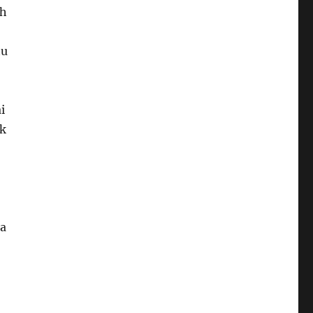
eh
tu
i
uk
ka