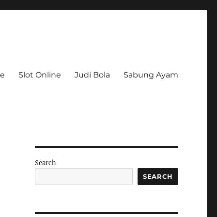
te
Slot Online
Judi Bola
Sabung Ayam
Search
SEARCH