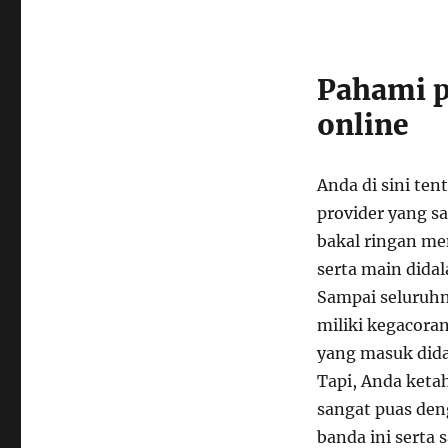
Pahami p
online
Anda di sini te
provider yang s
bakal ringan m
serta main dida
Sampai seluruhn
miliki kegacora
yang masuk dida
Tapi, Anda ketah
sangat puas den
banda ini serta 