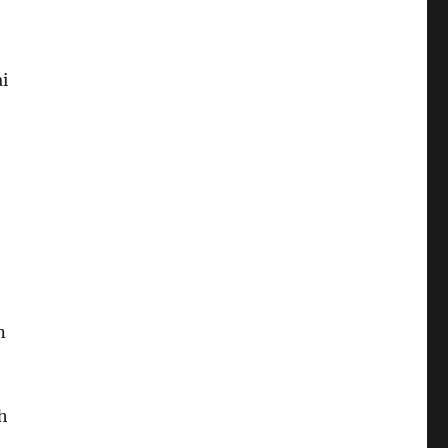
i
n
h