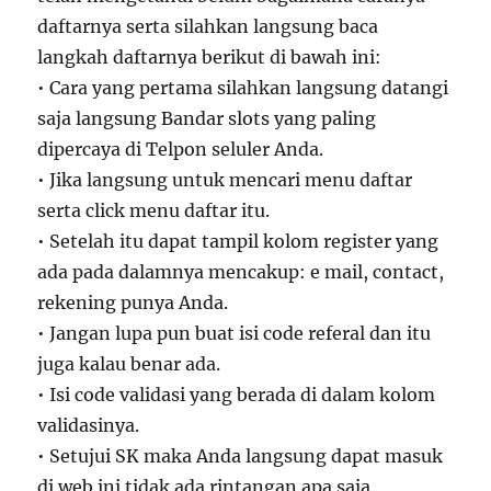
daftarnya serta silahkan langsung baca
langkah daftarnya berikut di bawah ini:
• Cara yang pertama silahkan langsung datangi
saja langsung Bandar slots yang paling
dipercaya di Telpon seluler Anda.
• Jika langsung untuk mencari menu daftar
serta click menu daftar itu.
• Setelah itu dapat tampil kolom register yang
ada pada dalamnya mencakup: e mail, contact,
rekening punya Anda.
• Jangan lupa pun buat isi code referal dan itu
juga kalau benar ada.
• Isi code validasi yang berada di dalam kolom
validasinya.
• Setujui SK maka Anda langsung dapat masuk
di web ini tidak ada rintangan apa saja.