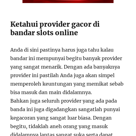
Ketahui provider gacor di
bandar slots online
Anda di sini pastinya harus juga tahu kalau
bandar ini mempunyai begitu banyak provider
yang sangat menarik. Dengan ada banyaknya
provider ini pastilah Anda juga akan simpel
memperoleh keuntungan yang memikat sebab
bisa masuk dan main didalamnya.
Bahkan juga seluruh provider yang ada pada
banda ini juga digadangkan sangatlah punyai
kegacoran yang sangat luar biasa. Dengan
begitu, tidaklah aneh orang yang masuk
didalamnya lantas sangat suka serta dapat