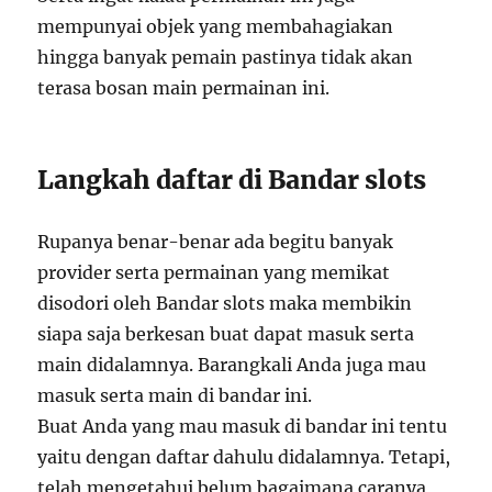
mempunyai objek yang membahagiakan
hingga banyak pemain pastinya tidak akan
terasa bosan main permainan ini.
Langkah daftar di Bandar slots
Rupanya benar-benar ada begitu banyak
provider serta permainan yang memikat
disodori oleh Bandar slots maka membikin
siapa saja berkesan buat dapat masuk serta
main didalamnya. Barangkali Anda juga mau
masuk serta main di bandar ini.
Buat Anda yang mau masuk di bandar ini tentu
yaitu dengan daftar dahulu didalamnya. Tetapi,
telah mengetahui belum bagaimana caranya