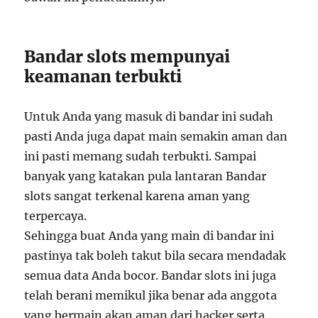
Bandar slots mempunyai
keamanan terbukti
Untuk Anda yang masuk di bandar ini sudah
pasti Anda juga dapat main semakin aman dan
ini pasti memang sudah terbukti. Sampai
banyak yang katakan pula lantaran Bandar
slots sangat terkenal karena aman yang
terpercaya.
Sehingga buat Anda yang main di bandar ini
pastinya tak boleh takut bila secara mendadak
semua data Anda bocor. Bandar slots ini juga
telah berani memikul jika benar ada anggota
yang bermain akan aman dari hacker serta