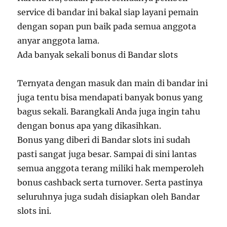
service di bandar ini bakal siap layani pemain
dengan sopan pun baik pada semua anggota
anyar anggota lama.
Ada banyak sekali bonus di Bandar slots
Ternyata dengan masuk dan main di bandar ini
juga tentu bisa mendapati banyak bonus yang
bagus sekali. Barangkali Anda juga ingin tahu
dengan bonus apa yang dikasihkan.
Bonus yang diberi di Bandar slots ini sudah
pasti sangat juga besar. Sampai di sini lantas
semua anggota terang miliki hak memperoleh
bonus cashback serta turnover. Serta pastinya
seluruhnya juga sudah disiapkan oleh Bandar
slots ini.