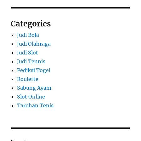
Categories
Judi Bola
Judi Olahraga
Judi Slot
Judi Tennis
Pediksi Togel
Roulette
Sabung Ayam
Slot Online
Taruhan Tenis