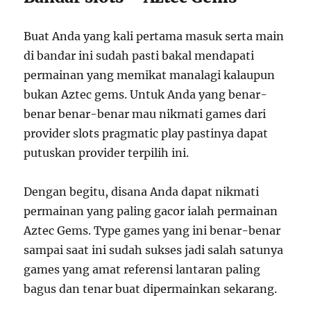
Buat Anda yang kali pertama masuk serta main
di bandar ini sudah pasti bakal mendapati
permainan yang memikat manalagi kalaupun
bukan Aztec gems. Untuk Anda yang benar-
benar benar-benar mau nikmati games dari
provider slots pragmatic play pastinya dapat
putuskan provider terpilih ini.
Dengan begitu, disana Anda dapat nikmati
permainan yang paling gacor ialah permainan
Aztec Gems. Type games yang ini benar-benar
sampai saat ini sudah sukses jadi salah satunya
games yang amat referensi lantaran paling
bagus dan tenar buat dipermainkan sekarang.