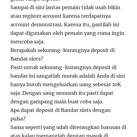
Sampai di sini lantas pemain tidak usah bikin
atau register account karena terdapatnya
account demonstrasi. Karena itu, pastilah ini
dapat digunakan oleh pemain yang cuma ingin
mencoba saja.
Berapakah sekurang-kurangnya deposit di
Bandar slots?
Pasti untuk sekurang-kurangnya deposit di
bandar ini sangatlah murah adalah Anda di sini
hanya butuh mengeluarkan uang sebesar 10K
saja. Dengan uang semurah itu pasti dapat
dengan gampang main buat coba saja.
Apa dapat deposit di Bandar slots dengan
pulsa?
Sama seperti yang udah diterangkan barusan di
atas kalau memanglah dengan masuk di