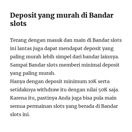
Deposit yang murah di Bandar
slots
Terang dengan masuk dan main di Bandar slots
ini lantas juga dapat mendapat deposit yang
paling murah lebih simpel dari bandar lainnya.
Sampai Bandar slots memberi minimal deposit
yang paling murah.
Hanya dengan deposit minimum 10K serta
setidaknya withdraw itu dengan nilai 50K saja.
Karena itu, pastinya Anda juga bisa pula main
semua permainan slots yang berada di Bandar
slots ini.