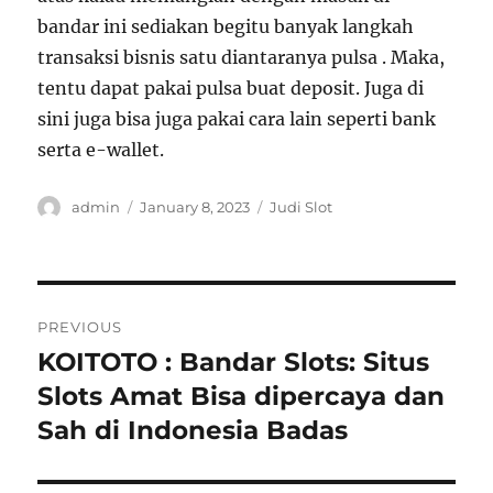
bandar ini sediakan begitu banyak langkah
transaksi bisnis satu diantaranya pulsa . Maka,
tentu dapat pakai pulsa buat deposit. Juga di
sini juga bisa juga pakai cara lain seperti bank
serta e-wallet.
Author
Posted
Categories
admin
January 8, 2023
Judi Slot
on
Post
PREVIOUS
navigation
KOITOTO : Bandar Slots: Situs
Previous
post:
Slots Amat Bisa dipercaya dan
Sah di Indonesia Badas