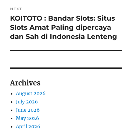
NEXT
KOITOTO : Bandar Slots: Situs
Next
post:
Slots Amat Paling dipercaya
dan Sah di Indonesia Lenteng
Archives
August 2026
July 2026
June 2026
May 2026
April 2026