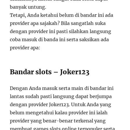
banyak untung.
Tetapi, Anda ketahui belum di bandar ini ada
provider apa sajakah? Bila sangatlah suka
dengan provider ini pasti silahkan langsung
coba masuk di banda ini serta saksikan ada
provider apa:
Bandar slots – Joker123
Dengan Anda masuk serta main di bandar ini
lantas sudah pasti langsung dapat berjumpa
dengan provider Joker123. Untuk Anda yang
belum mengetahui kalau provider ini ialah
provider yang benar-benar terkenal yang
membuat games slots online terpopuler serta