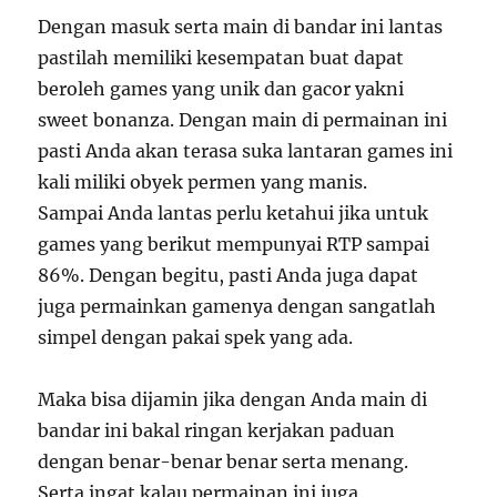
Dengan masuk serta main di bandar ini lantas
pastilah memiliki kesempatan buat dapat
beroleh games yang unik dan gacor yakni
sweet bonanza. Dengan main di permainan ini
pasti Anda akan terasa suka lantaran games ini
kali miliki obyek permen yang manis.
Sampai Anda lantas perlu ketahui jika untuk
games yang berikut mempunyai RTP sampai
86%. Dengan begitu, pasti Anda juga dapat
juga permainkan gamenya dengan sangatlah
simpel dengan pakai spek yang ada.
Maka bisa dijamin jika dengan Anda main di
bandar ini bakal ringan kerjakan paduan
dengan benar-benar benar serta menang.
Serta ingat kalau permainan ini juga