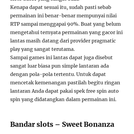
Kenapa dapat sesuai itu, sudah pasti sebab
permainan ini benar-benar mempunyai nilai
RTP sampai menggapai 90%. Buat yang belum
mengetahui ternyata permainan yang gacor ini
lantas masih datang dari provider pragmatic
play yang sangat terutama.
Sampai games ini lantas dapat juga disebut
sangat luar biasa pun simple lantaran ada
dengan pola-pola tertentu. Untuk dapat
mencetak kemenangan pastilah begitu ringan
lantaran Anda dapat pakai spek free spin auto
spin yang didatangkan dalam permainan ini.
Bandar slots – Sweet Bonanza