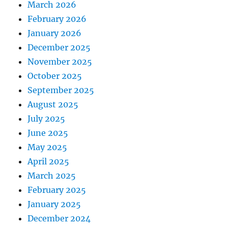
March 2026
February 2026
January 2026
December 2025
November 2025
October 2025
September 2025
August 2025
July 2025
June 2025
May 2025
April 2025
March 2025
February 2025
January 2025
December 2024