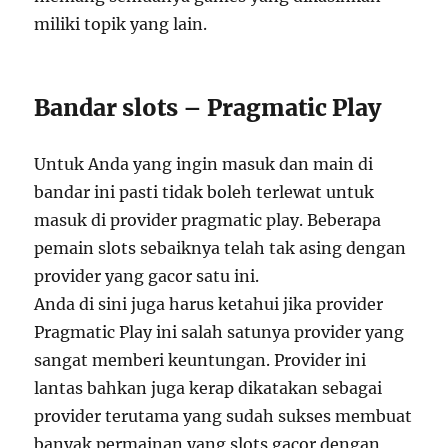
miliki topik yang lain.
Bandar slots – Pragmatic Play
Untuk Anda yang ingin masuk dan main di
bandar ini pasti tidak boleh terlewat untuk
masuk di provider pragmatic play. Beberapa
pemain slots sebaiknya telah tak asing dengan
provider yang gacor satu ini.
Anda di sini juga harus ketahui jika provider
Pragmatic Play ini salah satunya provider yang
sangat memberi keuntungan. Provider ini
lantas bahkan juga kerap dikatakan sebagai
provider terutama yang sudah sukses membuat
banyak permainan yang slots gacor dengan