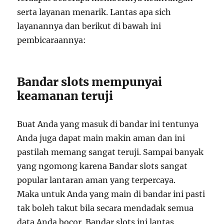
serta layanan menarik. Lantas apa sich
layanannya dan berikut di bawah ini
pembicaraannya:
Bandar slots mempunyai
keamanan teruji
Buat Anda yang masuk di bandar ini tentunya
Anda juga dapat main makin aman dan ini
pastilah memang sangat teruji. Sampai banyak
yang ngomong karena Bandar slots sangat
popular lantaran aman yang terpercaya.
Maka untuk Anda yang main di bandar ini pasti
tak boleh takut bila secara mendadak semua
data Anda bocor. Bandar slots ini lantas