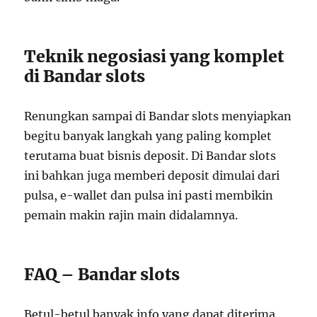
Teknik negosiasi yang komplet
di Bandar slots
Renungkan sampai di Bandar slots menyiapkan
begitu banyak langkah yang paling komplet
terutama buat bisnis deposit. Di Bandar slots
ini bahkan juga memberi deposit dimulai dari
pulsa, e-wallet dan pulsa ini pasti membikin
pemain makin rajin main didalamnya.
FAQ – Bandar slots
Betul-betul banyak info yang dapat diterima