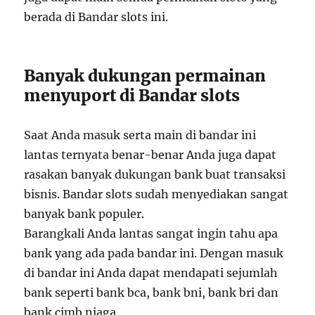
berada di Bandar slots ini.
Banyak dukungan permainan
menyuport di Bandar slots
Saat Anda masuk serta main di bandar ini
lantas ternyata benar-benar Anda juga dapat
rasakan banyak dukungan bank buat transaksi
bisnis. Bandar slots sudah menyediakan sangat
banyak bank populer.
Barangkali Anda lantas sangat ingin tahu apa
bank yang ada pada bandar ini. Dengan masuk
di bandar ini Anda dapat mendapati sejumlah
bank seperti bank bca, bank bni, bank bri dan
bank cimb niaga.