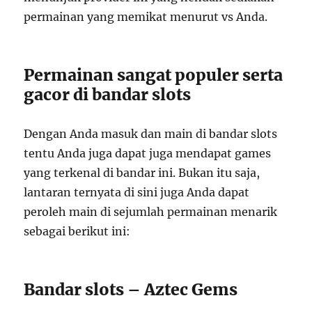
permainan yang memikat menurut vs Anda.
Permainan sangat populer serta
gacor di bandar slots
Dengan Anda masuk dan main di bandar slots
tentu Anda juga dapat juga mendapat games
yang terkenal di bandar ini. Bukan itu saja,
lantaran ternyata di sini juga Anda dapat
peroleh main di sejumlah permainan menarik
sebagai berikut ini:
Bandar slots – Aztec Gems