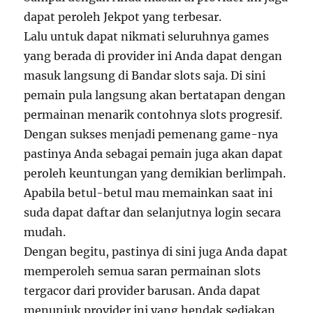
dapat peroleh Jekpot yang terbesar.
Lalu untuk dapat nikmati seluruhnya games
yang berada di provider ini Anda dapat dengan
masuk langsung di Bandar slots saja. Di sini
pemain pula langsung akan bertatapan dengan
permainan menarik contohnya slots progresif.
Dengan sukses menjadi pemenang game-nya
pastinya Anda sebagai pemain juga akan dapat
peroleh keuntungan yang demikian berlimpah.
Apabila betul-betul mau memainkan saat ini
suda dapat daftar dan selanjutnya login secara
mudah.
Dengan begitu, pastinya di sini juga Anda dapat
memperoleh semua saran permainan slots
tergacor dari provider barusan. Anda dapat
menunjuk provider ini yang hendak sediakan