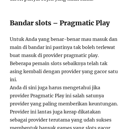
Bandar slots – Pragmatic Play
Untuk Anda yang benar-benar mau masuk dan
main di bandar ini pastinya tak boleh terlewat
buat masuk di provider pragmatic play.
Beberapa pemain slots sebaiknya telah tak
asing kembali dengan provider yang gacor satu
ini.
Anda di sini juga harus mengetahui jika
provider Pragmatic Play ini salah satunya
provider yang paling memberikan keuntungan.
Provider ini lantas juga kerap dikatakan
sebagai provider terutama yang udah sukses
membentuk banyak games yang slots gacor