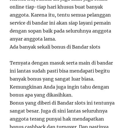
online tiap-tiap hari khusus buat banyak
anggota. Karena itu, tentu semua pelanggan
service di bandar ini akan siap layani pemain
dengan sopan baik pada seluruhnya anggota
anyar anggota lama.
Ada banyak sekali bonus di Bandar slots
Ternyata dengan masuk serta main di bandar
ini lantas sudah pasti bisa mendapati begitu
banyak bonus yang sangat luar biasa.
Kemungkinan Anda juga ingin tahu dengan
bonus apa yang dikasihkan.
Bonus yang diberi di Bandar slots ini tentunya
sangat besar. Juga di sini lantas seluruhnya
anggota terang punyai hak mendapatkan
bonus cashback dan turnover. Dan pastinya