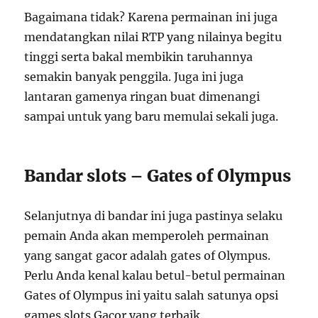
Bagaimana tidak? Karena permainan ini juga
mendatangkan nilai RTP yang nilainya begitu
tinggi serta bakal membikin taruhannya
semakin banyak penggila. Juga ini juga
lantaran gamenya ringan buat dimenangi
sampai untuk yang baru memulai sekali juga.
Bandar slots – Gates of Olympus
Selanjutnya di bandar ini juga pastinya selaku
pemain Anda akan memperoleh permainan
yang sangat gacor adalah gates of Olympus.
Perlu Anda kenal kalau betul-betul permainan
Gates of Olympus ini yaitu salah satunya opsi
games slots Gacor yang terbaik.