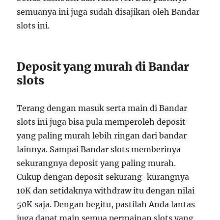
semuanya ini juga sudah disajikan oleh Bandar
slots ini.
Deposit yang murah di Bandar
slots
Terang dengan masuk serta main di Bandar
slots ini juga bisa pula memperoleh deposit
yang paling murah lebih ringan dari bandar
lainnya. Sampai Bandar slots memberinya
sekurangnya deposit yang paling murah.
Cukup dengan deposit sekurang-kurangnya
10K dan setidaknya withdraw itu dengan nilai
50K saja. Dengan begitu, pastilah Anda lantas
juga dapat main semua permainan slots yang