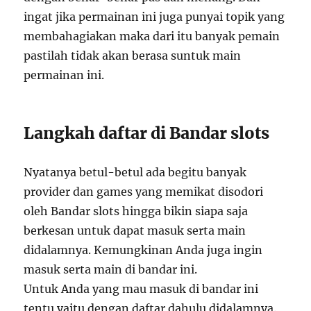
ingat jika permainan ini juga punyai topik yang
membahagiakan maka dari itu banyak pemain
pastilah tidak akan berasa suntuk main
permainan ini.
Langkah daftar di Bandar slots
Nyatanya betul-betul ada begitu banyak
provider dan games yang memikat disodori
oleh Bandar slots hingga bikin siapa saja
berkesan untuk dapat masuk serta main
didalamnya. Kemungkinan Anda juga ingin
masuk serta main di bandar ini.
Untuk Anda yang mau masuk di bandar ini
tentu yaitu dengan daftar dahulu didalamnya.