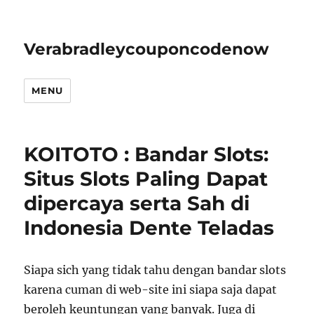
Verabradleycouponcodenow
MENU
KOITOTO : Bandar Slots:
Situs Slots Paling Dapat
dipercaya serta Sah di
Indonesia Dente Teladas
Siapa sich yang tidak tahu dengan bandar slots
karena cuman di web-site ini siapa saja dapat
beroleh keuntungan yang banyak. Juga di