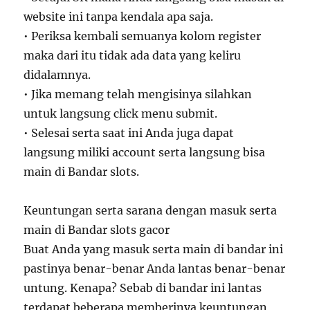
website ini tanpa kendala apa saja.
• Periksa kembali semuanya kolom register
maka dari itu tidak ada data yang keliru
didalamnya.
• Jika memang telah mengisinya silahkan
untuk langsung click menu submit.
• Selesai serta saat ini Anda juga dapat
langsung miliki account serta langsung bisa
main di Bandar slots.
Keuntungan serta sarana dengan masuk serta
main di Bandar slots gacor
Buat Anda yang masuk serta main di bandar ini
pastinya benar-benar Anda lantas benar-benar
untung. Kenapa? Sebab di bandar ini lantas
terdapat beberapa memberinya keuntungan