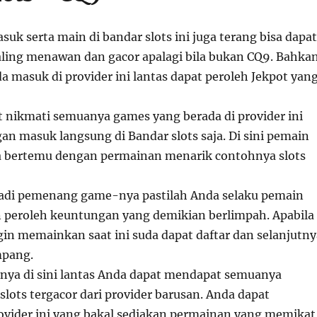
k serta main di bandar slots ini juga terang bisa dapat
aling menawan dan gacor apalagi bila bukan CQ9. Bahka
 masuk di provider ini lantas dapat peroleh Jekpot yan
t nikmati semuanya games yang berada di provider ini
an masuk langsung di Bandar slots saja. Di sini pemain
a bertemu dengan permainan menarik contohnya slots
jadi pemenang game-nya pastilah Anda selaku pemain
n peroleh keuntungan yang demikian berlimpah. Apabila
gin memainkan saat ini suda dapat daftar dan selanjutny
mpang.
tinya di sini lantas Anda dapat mendapat semuanya
slots tergacor dari provider barusan. Anda dapat
vider ini yang bakal sediakan permainan yang memikat