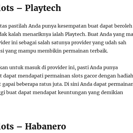
lots – Playtech
antas pastilah Anda punya kesempatan buat dapat beroleh
idak kalah menariknya ialah Playtech. Buat Anda yang m
vider ini sebagai salah satunya provider yang udah sah
sensi yang mampu membikin permainan terbaik.
kan untuk masuk di provider ini, pasti Anda punya
 dapat mendapati permainan slots gacor dengan hadia
 gapai beberapa ratus juta. Di sini Anda dapat permaina
ggi buat dapat mendapat keuntungan yang demikian
lots – Habanero