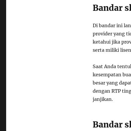
Bandar s
Di bandar ini l
provider yang t
ketahui jika pro
serta miliki li
Saat Anda tentu
kesempatan buat
besar yang dapat
dengan RTP tin
janjikan.
Bandar s