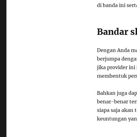
di banda ini ser
Bandar s
Dengan Anda mas
berjumpa dengan
jika provider i
membentuk perma
Bahkan juga dap
benar-benar ter
siapa saja akan
keuntungan yang