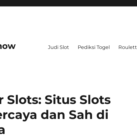
now
Judi Slot
Pediksi Togel
Roulet
Slots: Situs Slots
ercaya dan Sah di
a