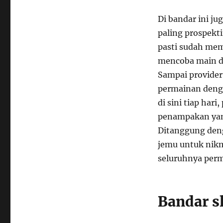
Di bandar ini j
paling prospekti
pasti sudah me
mencoba main d
Sampai provider
permainan denga
di sini tiap har
penampakan yan
Ditanggung deng
jemu untuk nikma
seluruhnya perm
Bandar s