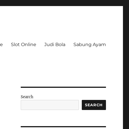
te
Slot Online
Judi Bola
Sabung Ayam
Search
SEARCH