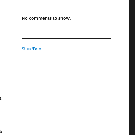
No comments to show.
Situs Toto
h
k