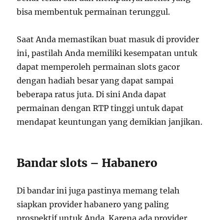
bisa membentuk permainan terunggul.
Saat Anda memastikan buat masuk di provider
ini, pastilah Anda memiliki kesempatan untuk
dapat memperoleh permainan slots gacor
dengan hadiah besar yang dapat sampai
beberapa ratus juta. Di sini Anda dapat
permainan dengan RTP tinggi untuk dapat
mendapat keuntungan yang demikian janjikan.
Bandar slots – Habanero
Di bandar ini juga pastinya memang telah
siapkan provider habanero yang paling
prospektif untuk Anda. Karena ada provider