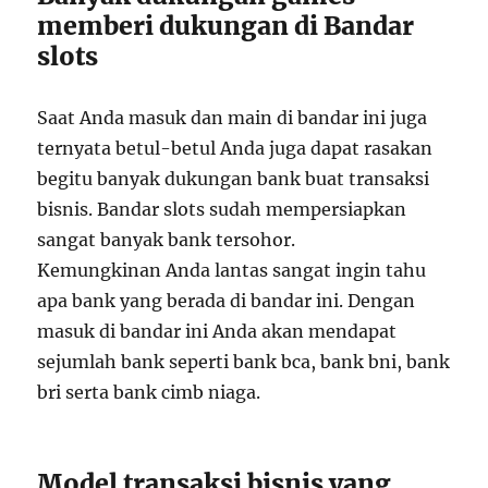
memberi dukungan di Bandar
slots
Saat Anda masuk dan main di bandar ini juga
ternyata betul-betul Anda juga dapat rasakan
begitu banyak dukungan bank buat transaksi
bisnis. Bandar slots sudah mempersiapkan
sangat banyak bank tersohor.
Kemungkinan Anda lantas sangat ingin tahu
apa bank yang berada di bandar ini. Dengan
masuk di bandar ini Anda akan mendapat
sejumlah bank seperti bank bca, bank bni, bank
bri serta bank cimb niaga.
Model transaksi bisnis yang