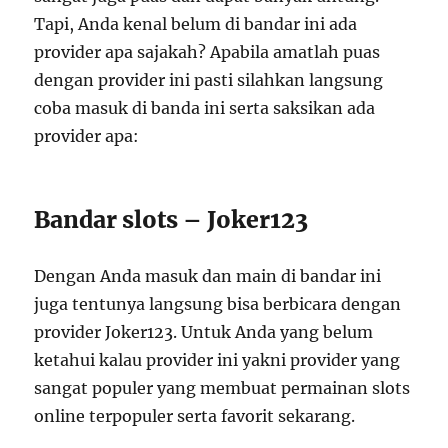
Tapi, Anda kenal belum di bandar ini ada
provider apa sajakah? Apabila amatlah puas
dengan provider ini pasti silahkan langsung
coba masuk di banda ini serta saksikan ada
provider apa:
Bandar slots – Joker123
Dengan Anda masuk dan main di bandar ini
juga tentunya langsung bisa berbicara dengan
provider Joker123. Untuk Anda yang belum
ketahui kalau provider ini yakni provider yang
sangat populer yang membuat permainan slots
online terpopuler serta favorit sekarang.