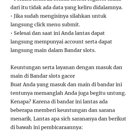
dari itu tidak ada data yang keliru didalamnya.
• Jika sudah mengisinya silahkan untuk
langsung click menu submit.
• Selesai dan saat ini Anda lantas dapat
langsung mempunyai account serta dapat
langsung main dalam Bandar slots.
Keuntungan serta layanan dengan masuk dan
main di Bandar slots gacor
Buat Anda yang masuk dan main di bandar ini
tentunya memanglah Anda juga begitu untung.
Kenapa? Karena di bandar ini lantas ada
beberapa memberi keuntungan dan sarana
menarik. Lantas apa sich sarananya dan berikut
di bawah ini pembicaraannya: