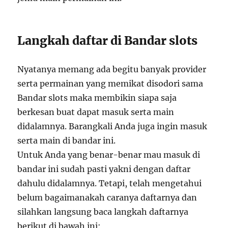
Langkah daftar di Bandar slots
Nyatanya memang ada begitu banyak provider
serta permainan yang memikat disodori sama
Bandar slots maka membikin siapa saja
berkesan buat dapat masuk serta main
didalamnya. Barangkali Anda juga ingin masuk
serta main di bandar ini.
Untuk Anda yang benar-benar mau masuk di
bandar ini sudah pasti yakni dengan daftar
dahulu didalamnya. Tetapi, telah mengetahui
belum bagaimanakah caranya daftarnya dan
silahkan langsung baca langkah daftarnya
berikut di bawah ini: