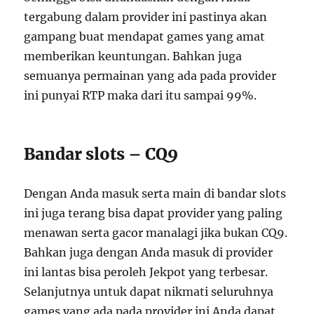
tergabung dalam provider ini pastinya akan
gampang buat mendapat games yang amat
memberikan keuntungan. Bahkan juga
semuanya permainan yang ada pada provider
ini punyai RTP maka dari itu sampai 99%.
Bandar slots – CQ9
Dengan Anda masuk serta main di bandar slots
ini juga terang bisa dapat provider yang paling
menawan serta gacor manalagi jika bukan CQ9.
Bahkan juga dengan Anda masuk di provider
ini lantas bisa peroleh Jekpot yang terbesar.
Selanjutnya untuk dapat nikmati seluruhnya
games yang ada pada provider ini Anda dapat