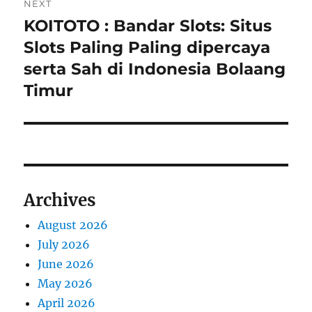
NEXT
KOITOTO : Bandar Slots: Situs
Next
post:
Slots Paling Paling dipercaya
serta Sah di Indonesia Bolaang
Timur
Archives
August 2026
July 2026
June 2026
May 2026
April 2026