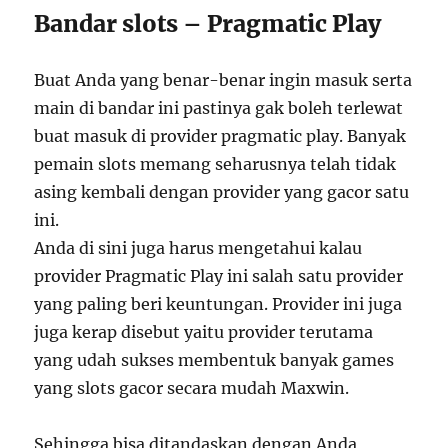
Bandar slots – Pragmatic Play
Buat Anda yang benar-benar ingin masuk serta
main di bandar ini pastinya gak boleh terlewat
buat masuk di provider pragmatic play. Banyak
pemain slots memang seharusnya telah tidak
asing kembali dengan provider yang gacor satu
ini.
Anda di sini juga harus mengetahui kalau
provider Pragmatic Play ini salah satu provider
yang paling beri keuntungan. Provider ini juga
juga kerap disebut yaitu provider terutama
yang udah sukses membentuk banyak games
yang slots gacor secara mudah Maxwin.
Sehingga bisa ditandaskan dengan Anda