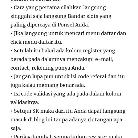
• Cara yang pertama silahkan langsung
singgahi saja langsung Bandar slots yang
paling dipercaya di Ponsel Anda.
• Jika langsung untuk mencari menu daftar dan
click menu daftar itu.
• Setelah itu bakal ada kolom register yang
berada pada dalamnya mencakup: e-mail,
contact, rekening punya Anda.
• Jangan lupa pun untuk isi code referal dan itu
juga kalau memang benar ada.
• Isi code validasi yang ada pada dalam kolom
validasinya.
• Setujui SK maka dari itu Anda dapat langsung
masuk di blog ini tanpa adanya rintangan apa
saja.
• Periksa kembali semua kolom register maka