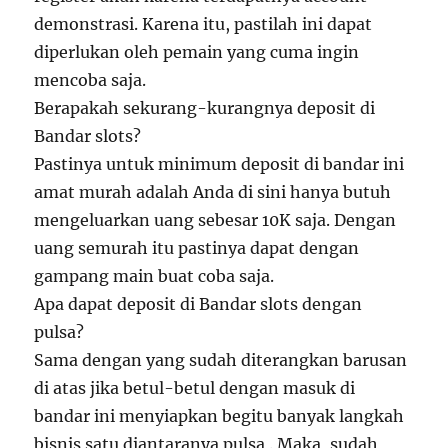
demonstrasi. Karena itu, pastilah ini dapat
diperlukan oleh pemain yang cuma ingin
mencoba saja.
Berapakah sekurang-kurangnya deposit di
Bandar slots?
Pastinya untuk minimum deposit di bandar ini
amat murah adalah Anda di sini hanya butuh
mengeluarkan uang sebesar 10K saja. Dengan
uang semurah itu pastinya dapat dengan
gampang main buat coba saja.
Apa dapat deposit di Bandar slots dengan
pulsa?
Sama dengan yang sudah diterangkan barusan
di atas jika betul-betul dengan masuk di
bandar ini menyiapkan begitu banyak langkah
bisnis satu diantaranya pulsa . Maka, sudah