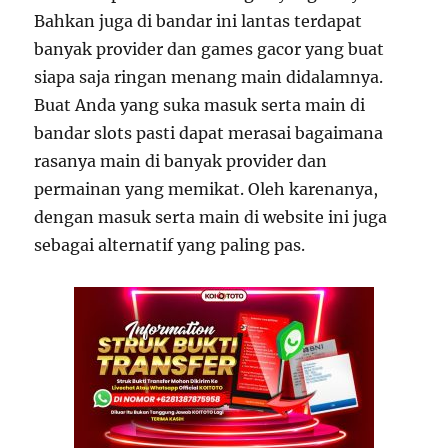
Bahkan juga di bandar ini lantas terdapat
banyak provider dan games gacor yang buat
siapa saja ringan menang main didalamnya.
Buat Anda yang suka masuk serta main di
bandar slots pasti dapat merasai bagaimana
rasanya main di banyak provider dan
permainan yang memikat. Oleh karenanya,
dengan masuk serta main di website ini juga
sebagai alternatif yang paling pas.