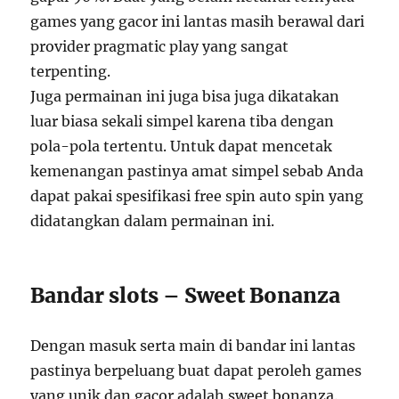
games yang gacor ini lantas masih berawal dari
provider pragmatic play yang sangat
terpenting.
Juga permainan ini juga bisa juga dikatakan
luar biasa sekali simpel karena tiba dengan
pola-pola tertentu. Untuk dapat mencetak
kemenangan pastinya amat simpel sebab Anda
dapat pakai spesifikasi free spin auto spin yang
didatangkan dalam permainan ini.
Bandar slots – Sweet Bonanza
Dengan masuk serta main di bandar ini lantas
pastinya berpeluang buat dapat peroleh games
yang unik dan gacor adalah sweet bonanza.