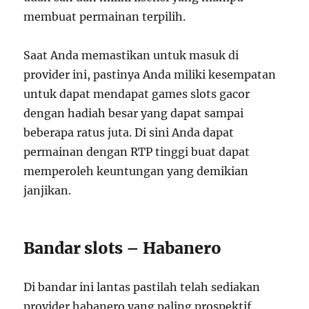
membuat permainan terpilih.
Saat Anda memastikan untuk masuk di
provider ini, pastinya Anda miliki kesempatan
untuk dapat mendapat games slots gacor
dengan hadiah besar yang dapat sampai
beberapa ratus juta. Di sini Anda dapat
permainan dengan RTP tinggi buat dapat
memperoleh keuntungan yang demikian
janjikan.
Bandar slots – Habanero
Di bandar ini lantas pastilah telah sediakan
provider habanero yang paling prospektif