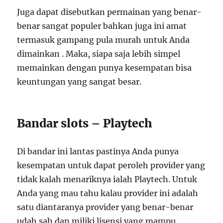
Juga dapat disebutkan permainan yang benar-
benar sangat populer bahkan juga ini amat
termasuk gampang pula murah untuk Anda
dimainkan . Maka, siapa saja lebih simpel
memainkan dengan punya kesempatan bisa
keuntungan yang sangat besar.
Bandar slots – Playtech
Di bandar ini lantas pastinya Anda punya
kesempatan untuk dapat peroleh provider yang
tidak kalah menariknya ialah Playtech. Untuk
Anda yang mau tahu kalau provider ini adalah
satu diantaranya provider yang benar-benar
udah sah dan miliki lisensi yang mampu