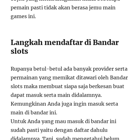
pemain pasti tidak akan berasa jemu main
games ini.
Langkah mendaftar di Bandar
slots
Rupanya betul-betul ada banyak provider serta
permainan yang memikat ditawari oleh Bandar
slots maka membuat siapa saja berkesan buat
dapat masuk serta main didalamnya.
Kemungkinan Anda juga ingin masuk serta
main di bandar ini.
Untuk Anda yang mau masuk di bandar ini
sudah pasti yaitu dengan daftar dahulu
didalamnya. Tapi, sudah mengetahui belum