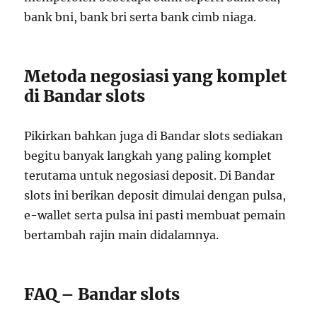
bank bni, bank bri serta bank cimb niaga.
Metoda negosiasi yang komplet
di Bandar slots
Pikirkan bahkan juga di Bandar slots sediakan
begitu banyak langkah yang paling komplet
terutama untuk negosiasi deposit. Di Bandar
slots ini berikan deposit dimulai dengan pulsa,
e-wallet serta pulsa ini pasti membuat pemain
bertambah rajin main didalamnya.
FAQ – Bandar slots