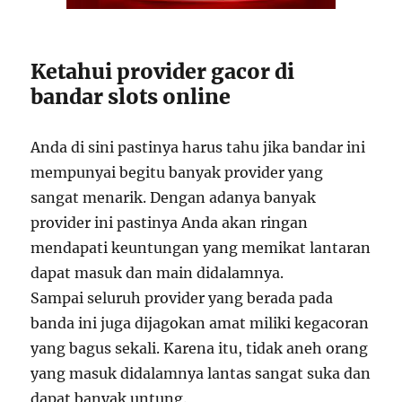
Ketahui provider gacor di
bandar slots online
Anda di sini pastinya harus tahu jika bandar ini
mempunyai begitu banyak provider yang
sangat menarik. Dengan adanya banyak
provider ini pastinya Anda akan ringan
mendapati keuntungan yang memikat lantaran
dapat masuk dan main didalamnya.
Sampai seluruh provider yang berada pada
banda ini juga dijagokan amat miliki kegacoran
yang bagus sekali. Karena itu, tidak aneh orang
yang masuk didalamnya lantas sangat suka dan
dapat banyak untung.