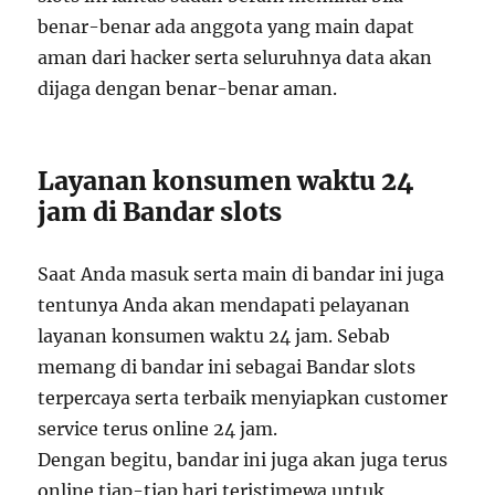
benar-benar ada anggota yang main dapat
aman dari hacker serta seluruhnya data akan
dijaga dengan benar-benar aman.
Layanan konsumen waktu 24
jam di Bandar slots
Saat Anda masuk serta main di bandar ini juga
tentunya Anda akan mendapati pelayanan
layanan konsumen waktu 24 jam. Sebab
memang di bandar ini sebagai Bandar slots
terpercaya serta terbaik menyiapkan customer
service terus online 24 jam.
Dengan begitu, bandar ini juga akan juga terus
online tiap-tiap hari teristimewa untuk