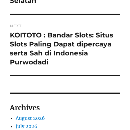
Selatan
NEXT
KOITOTO : Bandar Slots: Situs
Next
post:
Slots Paling Dapat dipercaya
serta Sah di Indonesia
Purwodadi
Archives
August 2026
July 2026