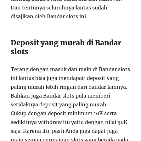
Dan tentunya seluruhnya lantas sudah
disajikan oleh Bandar slots ini.
Deposit yang murah di Bandar
slots
Terang dengan masuk dan main di Bandar slots
ini lantas bisa juga mendapati deposit yang
paling murah lebih ringan dari bandar lainnya.
Bahkan juga Bandar slots pula memberi
setidaknya deposit yang paling murah.
Cukup dengan deposit minimum 10K serta
sedikitnya withdraw itu yaitu dengan nilai 50K
saja. Karena itu, pasti Anda juga dapat juga
main semua permainan slots yang berada pada