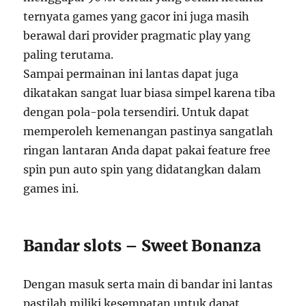
ternyata games yang gacor ini juga masih
berawal dari provider pragmatic play yang
paling terutama.
Sampai permainan ini lantas dapat juga
dikatakan sangat luar biasa simpel karena tiba
dengan pola-pola tersendiri. Untuk dapat
memperoleh kemenangan pastinya sangatlah
ringan lantaran Anda dapat pakai feature free
spin pun auto spin yang didatangkan dalam
games ini.
Bandar slots – Sweet Bonanza
Dengan masuk serta main di bandar ini lantas
pastilah miliki kesempatan untuk dapat