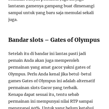
lantaran gamenya gampang buat dimenangi
sampai untuk yang baru saja memulai sekali
juga.
Bandar slots – Gates of Olympus
Setelah itu di bandar ini lantas pasti jadi
pemain Anda akan juga memperoleh
permainan yang amat gacor yakni gates of
Olympus. Perlu Anda kenal jika betul-betul
games Gates of Olympus ini adalah alternatif
permainan slots Gacor yang terbaik.
Kenapa dapat sesuai itu, tentu sebab
permainan ini mempunyai nilai RTP sampai
menggapai 90%. Untuk yang belum ketahui