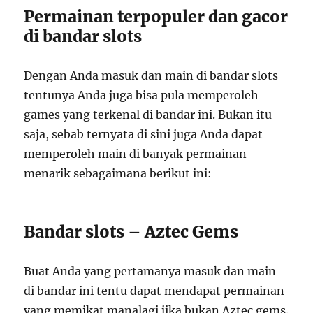
Permainan terpopuler dan gacor
di bandar slots
Dengan Anda masuk dan main di bandar slots
tentunya Anda juga bisa pula memperoleh
games yang terkenal di bandar ini. Bukan itu
saja, sebab ternyata di sini juga Anda dapat
memperoleh main di banyak permainan
menarik sebagaimana berikut ini:
Bandar slots – Aztec Gems
Buat Anda yang pertamanya masuk dan main
di bandar ini tentu dapat mendapat permainan
yang memikat manalagi jika bukan Aztec gems.