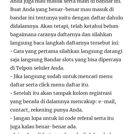
Anda juga mau masuk serta main di bandar ini.
Buat Anda yang benar-benar mau masuk di
bandar ini tentunya yaitu dengan daftar dahulu
didalamnya. Akan tetapi, telah ketahui belum
bagaimana caranya daftarnya dan silahkan
langsung baca langkah daftarnya tersebut ini:
• Cara yang pertama silahkan langsung datangi
saja langsung Bandar slots yang bisa dipercaya
di Telpon seluler Anda.
• Jika langsung sudah untuk mencari menu
daftar serta click menu daftar itu.
• Setelah itu akan tampak kolom registrasi
yang berada di dalamnya mencakup: e-mail,
contact, rekening punya Anda.
• Jangan lupa untuk isi code referal serta itu
juga kalau benar-benar ada.