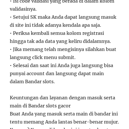
• Isi code validasi yang berada di dalam kolom
validasinya.
• Setujui SK maka Anda dapat langsung masuk
di site ini tidak adanya kendala apa saja.
• Periksa kembali semua kolom registrasi
hingga tak ada data yang keliru didalamnya.
• Jika memang telah mengisinya silahkan buat
langsung click menu submit.
• Selesai dan saat ini Anda juga langsung bisa
punyai account dan langsung dapat main
dalam Bandar slots.
Keuntungan dan layanan dengan masuk serta
main di Bandar slots gacor
Buat Anda yang masuk serta main di bandar ini
tentu memang Anda lantas benar-benar mujur.