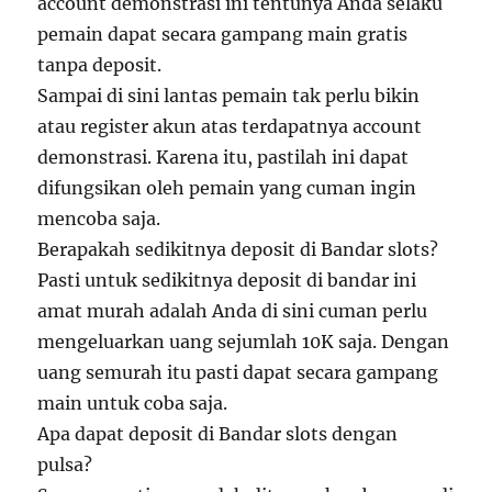
account demonstrasi ini tentunya Anda selaku
pemain dapat secara gampang main gratis
tanpa deposit.
Sampai di sini lantas pemain tak perlu bikin
atau register akun atas terdapatnya account
demonstrasi. Karena itu, pastilah ini dapat
difungsikan oleh pemain yang cuman ingin
mencoba saja.
Berapakah sedikitnya deposit di Bandar slots?
Pasti untuk sedikitnya deposit di bandar ini
amat murah adalah Anda di sini cuman perlu
mengeluarkan uang sejumlah 10K saja. Dengan
uang semurah itu pasti dapat secara gampang
main untuk coba saja.
Apa dapat deposit di Bandar slots dengan
pulsa?