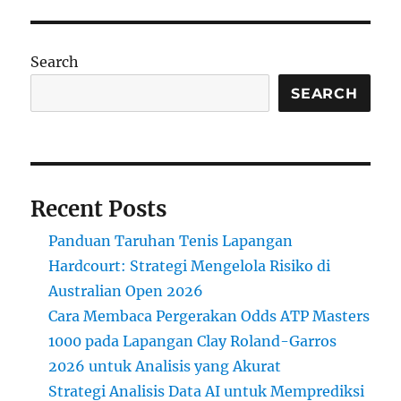
Search
SEARCH
Recent Posts
Panduan Taruhan Tenis Lapangan
Hardcourt: Strategi Mengelola Risiko di
Australian Open 2026
Cara Membaca Pergerakan Odds ATP Masters
1000 pada Lapangan Clay Roland-Garros
2026 untuk Analisis yang Akurat
Strategi Analisis Data AI untuk Memprediksi