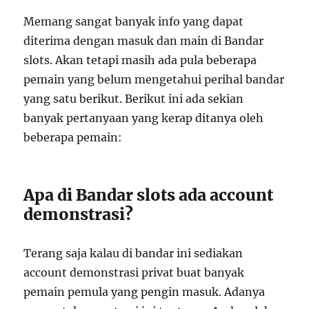
Memang sangat banyak info yang dapat
diterima dengan masuk dan main di Bandar
slots. Akan tetapi masih ada pula beberapa
pemain yang belum mengetahui perihal bandar
yang satu berikut. Berikut ini ada sekian
banyak pertanyaan yang kerap ditanya oleh
beberapa pemain:
Apa di Bandar slots ada account
demonstrasi?
Terang saja kalau di bandar ini sediakan
account demonstrasi privat buat banyak
pemain pemula yang pengin masuk. Adanya