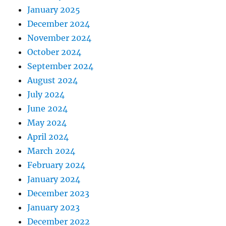
January 2025
December 2024
November 2024
October 2024
September 2024
August 2024
July 2024
June 2024
May 2024
April 2024
March 2024
February 2024
January 2024
December 2023
January 2023
December 2022