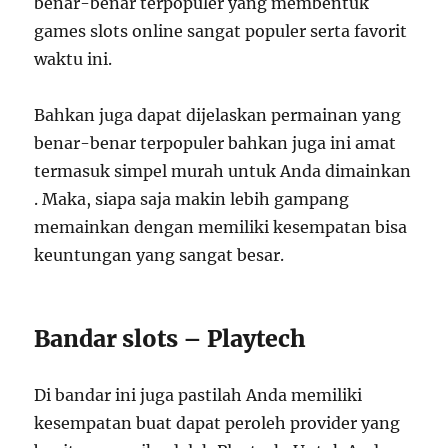
benar-benar terpopuler yang membentuk
games slots online sangat populer serta favorit
waktu ini.
Bahkan juga dapat dijelaskan permainan yang
benar-benar terpopuler bahkan juga ini amat
termasuk simpel murah untuk Anda dimainkan
. Maka, siapa saja makin lebih gampang
memainkan dengan memiliki kesempatan bisa
keuntungan yang sangat besar.
Bandar slots – Playtech
Di bandar ini juga pastilah Anda memiliki
kesempatan buat dapat peroleh provider yang