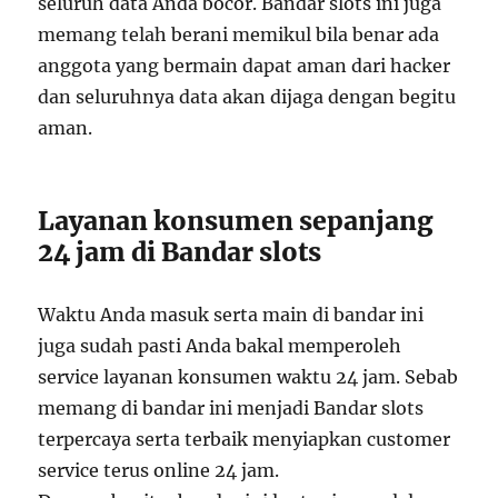
seluruh data Anda bocor. Bandar slots ini juga
memang telah berani memikul bila benar ada
anggota yang bermain dapat aman dari hacker
dan seluruhnya data akan dijaga dengan begitu
aman.
Layanan konsumen sepanjang
24 jam di Bandar slots
Waktu Anda masuk serta main di bandar ini
juga sudah pasti Anda bakal memperoleh
service layanan konsumen waktu 24 jam. Sebab
memang di bandar ini menjadi Bandar slots
terpercaya serta terbaik menyiapkan customer
service terus online 24 jam.