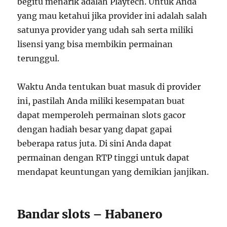
begitu menarik adalah Playtech. Untuk Anda
yang mau ketahui jika provider ini adalah salah
satunya provider yang udah sah serta miliki
lisensi yang bisa membikin permainan
terunggul.
Waktu Anda tentukan buat masuk di provider
ini, pastilah Anda miliki kesempatan buat
dapat memperoleh permainan slots gacor
dengan hadiah besar yang dapat gapai
beberapa ratus juta. Di sini Anda dapat
permainan dengan RTP tinggi untuk dapat
mendapat keuntungan yang demikian janjikan.
Bandar slots – Habanero