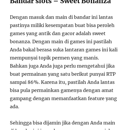
Bandar slots – Sweet Bonanza
Dengan masuk dan main di bandar ini lantas
pastinya miliki kesempatan buat bisa peroleh
games yang antik dan gacor adalah sweet
bonanza. Dengan main di games ini pastilah
Anda bakal berasa suka lantaran games ini kali
mempunyai topik permen yang manis.
Bahkan juga Anda juga perlu mengetahui jika
buat permainan yang satu berikut punyai RTP
sampai 86%. Karena itu, pastilah Anda lantas
bisa pula permainkan gamenya dengan amat
gampang dengan memanfaatkan feature yang
ada.
Sehingga bisa dijamin jika dengan Anda main