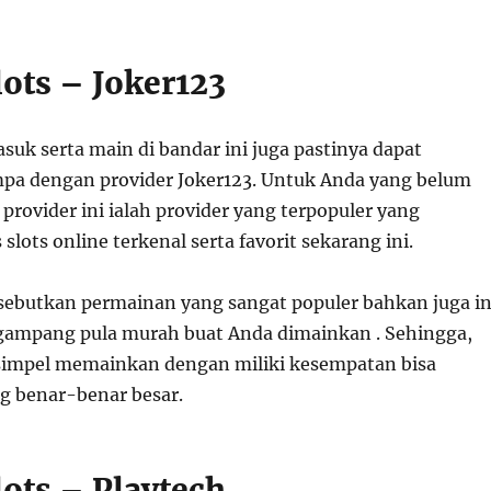
lots – Joker123
uk serta main di bandar ini juga pastinya dapat
pa dengan provider Joker123. Untuk Anda yang belum
provider ini ialah provider yang terpopuler yang
ots online terkenal serta favorit sekarang ini.
sebutkan permainan yang sangat populer bahkan juga in
gampang pula murah buat Anda dimainkan . Sehingga,
h simpel memainkan dengan miliki kesempatan bisa
g benar-benar besar.
lots – Playtech