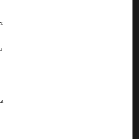
er
a
ka