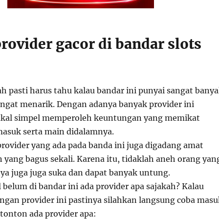
rovider gacor di bandar slots
ah pasti harus tahu kalau bandar ini punyai sangat bany
angat menarik. Dengan adanya banyak provider ini
bakal simpel memperoleh keuntungan yang memikat
masuk serta main didalamnya.
rovider yang ada pada banda ini juga digadang amat
 yang bagus sekali. Karena itu, tidaklah aneh orang yan
a juga juga suka dan dapat banyak untung.
 belum di bandar ini ada provider apa sajakah? Kalau
ngan provider ini pastinya silahkan langsung coba masu
 tonton ada provider apa: