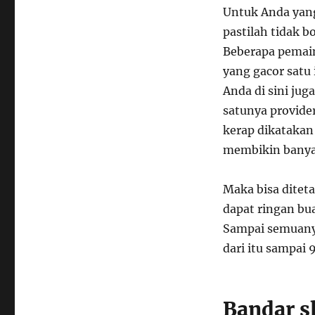
Untuk Anda yang
pastilah tidak b
Beberapa pemain
yang gacor satu i
Anda di sini jug
satunya provide
kerap dikatakan
membikin banya
Maka bisa ditet
dapat ringan b
Sampai semuanya
dari itu sampai
Bandar s