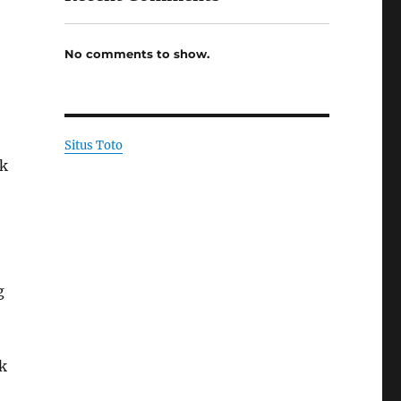
No comments to show.
Situs Toto
ak
g
k