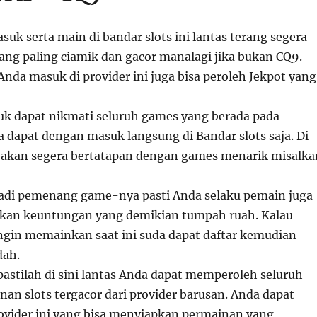
k serta main di bandar slots ini lantas terang segera
yang paling ciamik dan gacor manalagi jika bukan CQ9.
nda masuk di provider ini juga bisa peroleh Jekpot yang
uk dapat nikmati seluruh games yang berada pada
a dapat dengan masuk langsung di Bandar slots saja. Di
 akan segera bertatapan dengan games menarik misalka
adi pemenang game-nya pasti Anda selaku pemain juga
kan keuntungan yang demikian tumpah ruah. Kalau
gin memainkan saat ini suda dapat daftar kemudian
dah.
pastilah di sini lantas Anda dapat memperoleh seluruh
nan slots tergacor dari provider barusan. Anda dapat
vider ini yang bisa menyiapkan permainan yang