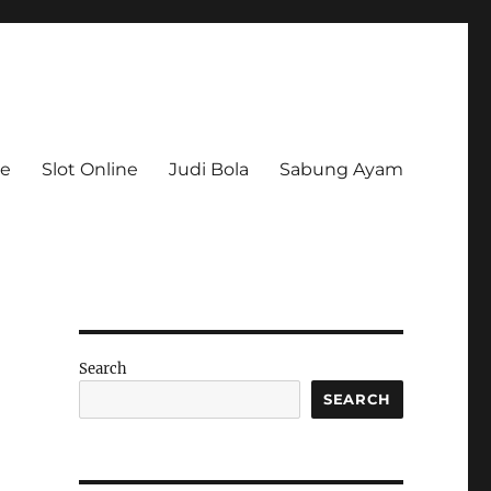
te
Slot Online
Judi Bola
Sabung Ayam
Search
SEARCH