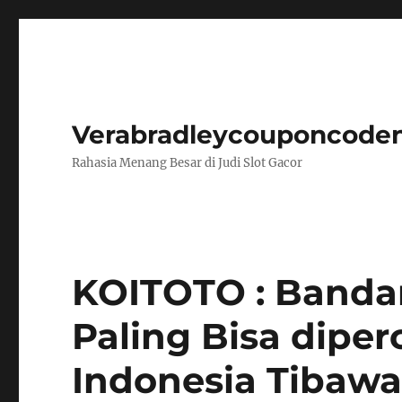
Verabradleycouponcode
Rahasia Menang Besar di Judi Slot Gacor
KOITOTO : Bandar 
Paling Bisa diper
Indonesia Tibaw