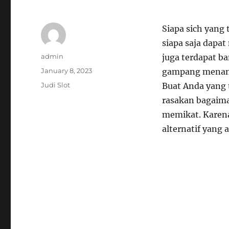
Siapa sich yang 
siapa saja dapa
Author
admin
juga terdapat b
Posted
January 8, 2023
gampang menan
on
Categories
Judi Slot
Buat Anda yang t
rasakan bagaima
memikat. Karena 
alternatif yang 