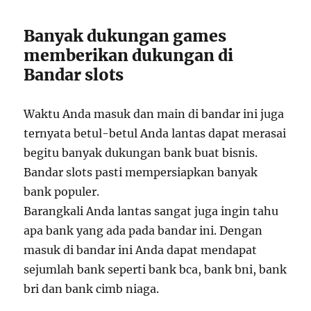
Banyak dukungan games
memberikan dukungan di
Bandar slots
Waktu Anda masuk dan main di bandar ini juga
ternyata betul-betul Anda lantas dapat merasai
begitu banyak dukungan bank buat bisnis.
Bandar slots pasti mempersiapkan banyak
bank populer.
Barangkali Anda lantas sangat juga ingin tahu
apa bank yang ada pada bandar ini. Dengan
masuk di bandar ini Anda dapat mendapat
sejumlah bank seperti bank bca, bank bni, bank
bri dan bank cimb niaga.