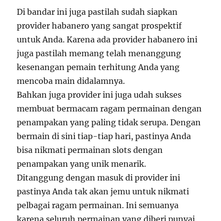
Di bandar ini juga pastilah sudah siapkan
provider habanero yang sangat prospektif
untuk Anda. Karena ada provider habanero ini
juga pastilah memang telah menanggung
kesenangan pemain terhitung Anda yang
mencoba main didalamnya.
Bahkan juga provider ini juga udah sukses
membuat bermacam ragam permainan dengan
penampakan yang paling tidak serupa. Dengan
bermain di sini tiap-tiap hari, pastinya Anda
bisa nikmati permainan slots dengan
penampakan yang unik menarik.
Ditanggung dengan masuk di provider ini
pastinya Anda tak akan jemu untuk nikmati
pelbagai ragam permainan. Ini semuanya
karena seluruh permainan yang diberi punyai