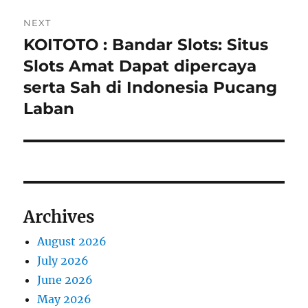
NEXT
KOITOTO : Bandar Slots: Situs
Next
post:
Slots Amat Dapat dipercaya
serta Sah di Indonesia Pucang
Laban
Archives
August 2026
July 2026
June 2026
May 2026