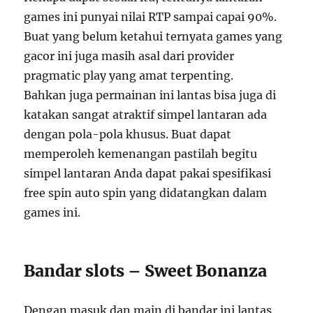
games ini punyai nilai RTP sampai capai 90%.
Buat yang belum ketahui ternyata games yang
gacor ini juga masih asal dari provider
pragmatic play yang amat terpenting.
Bahkan juga permainan ini lantas bisa juga di
katakan sangat atraktif simpel lantaran ada
dengan pola-pola khusus. Buat dapat
memperoleh kemenangan pastilah begitu
simpel lantaran Anda dapat pakai spesifikasi
free spin auto spin yang didatangkan dalam
games ini.
Bandar slots – Sweet Bonanza
Dengan masuk dan main di bandar ini lantas