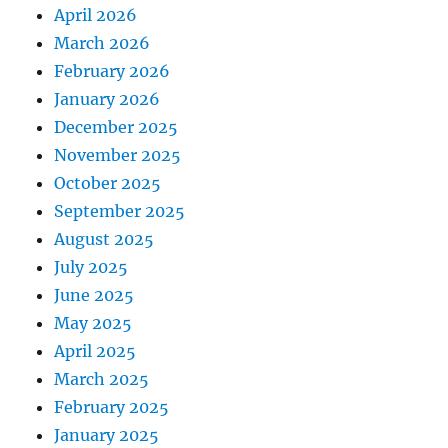
April 2026
March 2026
February 2026
January 2026
December 2025
November 2025
October 2025
September 2025
August 2025
July 2025
June 2025
May 2025
April 2025
March 2025
February 2025
January 2025