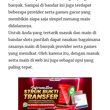
banyak. Sampai di bandar ini juga terdapat
beberapa provider serta games gacor yang
membikin siapa saja simpel menang main
didalamnya.
Untuk Anda yang tertarik masuk dan main di
bandar slots pastilah dapat rasakan bagaimana
rasanya main di banyak provider serta games
yang memikat. Oleh karena itu, dengan masuk
serta main di web ini juga sebagai opsi yang
paling tepat.