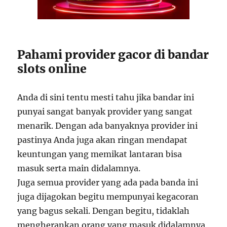
Pahami provider gacor di bandar
slots online
Anda di sini tentu mesti tahu jika bandar ini
punyai sangat banyak provider yang sangat
menarik. Dengan ada banyaknya provider ini
pastinya Anda juga akan ringan mendapat
keuntungan yang memikat lantaran bisa
masuk serta main didalamnya.
Juga semua provider yang ada pada banda ini
juga dijagokan begitu mempunyai kegacoran
yang bagus sekali. Dengan begitu, tidaklah
mengherankan orang yang masuk didalamnya