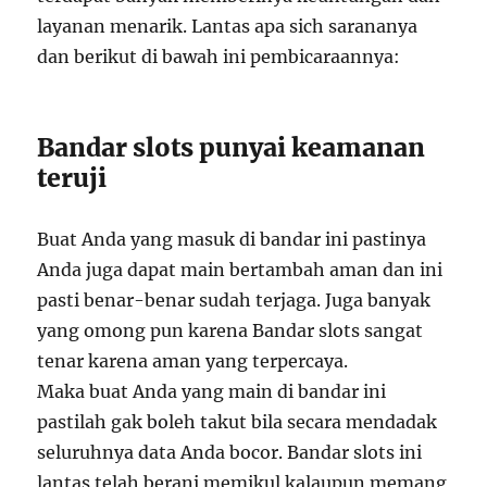
layanan menarik. Lantas apa sich sarananya
dan berikut di bawah ini pembicaraannya:
Bandar slots punyai keamanan
teruji
Buat Anda yang masuk di bandar ini pastinya
Anda juga dapat main bertambah aman dan ini
pasti benar-benar sudah terjaga. Juga banyak
yang omong pun karena Bandar slots sangat
tenar karena aman yang terpercaya.
Maka buat Anda yang main di bandar ini
pastilah gak boleh takut bila secara mendadak
seluruhnya data Anda bocor. Bandar slots ini
lantas telah berani memikul kalaupun memang