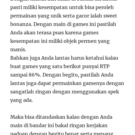
pasti miliki kesempatan untuk bisa peroleh
permainan yang unik serta gacor ialah sweet
bonanza. Dengan main di games ini pastilah
Anda akan terasa puas karena games
kesempatan ini miliki objek permen yang
manis.
Bahkan juga Anda lantas harus ketahui kalau
buat games yang satu berikut punyai RTP
sampai 86%. Dengan begitu, pastilah Anda
lantas juga dapat permainkan gamenya dengan
sangatlah ringan dengan menggunakan spek
yang ada.
Maka bisa ditandaskan kalau dengan Anda
main di bandar ini bakal ringan kerjakan
paduan dengan begitu benar serta menang.