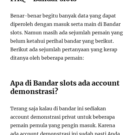
Benar-benar begitu banyak data yang dapat
diperoleh dengan masuk serta main di Bandar
slots. Namun masih ada sejumlah pemain yang
belum ketahui perihal bandar yang berikut.
Berikut ada sejumlah pertanyaan yang kerap
ditanya oleh beberapa pemain:
Apa di Bandar slots ada account
demonstrasi?
Terang saja kalau di bandar ini sediakan
account demonstrasi privat untuk beberapa
pemain pemula yang pengin masuk. Karena
ada account demonstrasi ini sudah pasti Anda