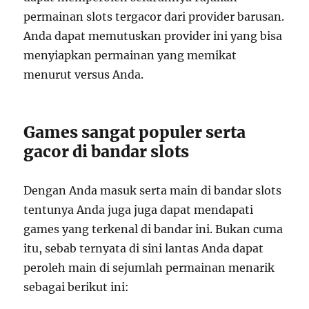
permainan slots tergacor dari provider barusan.
Anda dapat memutuskan provider ini yang bisa
menyiapkan permainan yang memikat
menurut versus Anda.
Games sangat populer serta
gacor di bandar slots
Dengan Anda masuk serta main di bandar slots
tentunya Anda juga juga dapat mendapati
games yang terkenal di bandar ini. Bukan cuma
itu, sebab ternyata di sini lantas Anda dapat
peroleh main di sejumlah permainan menarik
sebagai berikut ini: