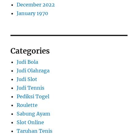
December 2022
January 1970
Categories
Judi Bola
Judi Olahraga
Judi Slot
Judi Tennis
Pediksi Togel
Roulette
Sabung Ayam
Slot Online
Taruhan Tenis