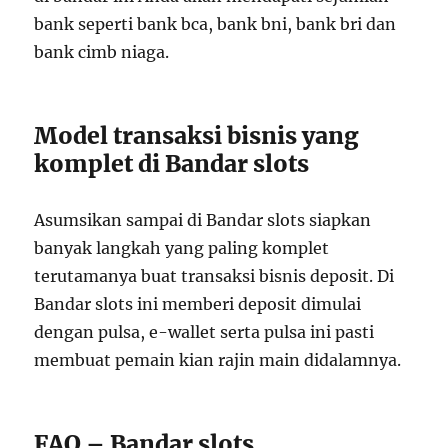
bank seperti bank bca, bank bni, bank bri dan
bank cimb niaga.
Model transaksi bisnis yang
komplet di Bandar slots
Asumsikan sampai di Bandar slots siapkan
banyak langkah yang paling komplet
terutamanya buat transaksi bisnis deposit. Di
Bandar slots ini memberi deposit dimulai
dengan pulsa, e-wallet serta pulsa ini pasti
membuat pemain kian rajin main didalamnya.
FAQ – Bandar slots