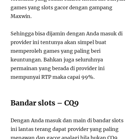
games yang slots gacor dengan gampang
Maxwin.
Sehingga bisa dijamin dengan Anda masuk di
provider ini tentunya akan simpel buat
memperoleh games yang paling beri
keuntungan. Bahkan juga seluruhnya
permainan yang berada di provider ini
mempunyai RTP maka capai 99%.
Bandar slots – CQ9
Dengan Anda masuk dan main di bandar slots
ini lantas terang dapat provider yang paling
menawan dan gacor apalagi bila bukan CQ9.