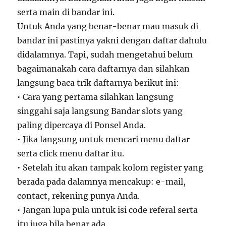
serta main di bandar ini.
Untuk Anda yang benar-benar mau masuk di
bandar ini pastinya yakni dengan daftar dahulu
didalamnya. Tapi, sudah mengetahui belum
bagaimanakah cara daftarnya dan silahkan
langsung baca trik daftarnya berikut ini:
• Cara yang pertama silahkan langsung
singgahi saja langsung Bandar slots yang
paling dipercaya di Ponsel Anda.
• Jika langsung untuk mencari menu daftar
serta click menu daftar itu.
• Setelah itu akan tampak kolom register yang
berada pada dalamnya mencakup: e-mail,
contact, rekening punya Anda.
• Jangan lupa pula untuk isi code referal serta
itu juga bila benar ada.