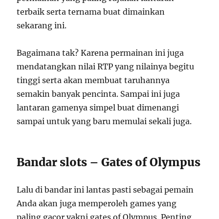
terbaik serta ternama buat dimainkan
sekarang ini.
Bagaimana tak? Karena permainan ini juga
mendatangkan nilai RTP yang nilainya begitu
tinggi serta akan membuat taruhannya
semakin banyak pencinta. Sampai ini juga
lantaran gamenya simpel buat dimenangi
sampai untuk yang baru memulai sekali juga.
Bandar slots – Gates of Olympus
Lalu di bandar ini lantas pasti sebagai pemain
Anda akan juga memperoleh games yang
paling gacor yakni gates of Olympus. Penting