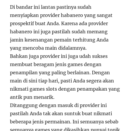
Di bandar ini lantas pastinya sudah
menyiapkan provider habanero yang sangat
prospektif buat Anda. Karena ada provider
habanero ini juga pastilah sudah memang
jamin kesenangan pemain terhitung Anda
yang mencoba main didalamnya.
Bahkan juga provider ini juga udah sukses
membuat beragam jenis games dengan
penampilan yang paling berlainan. Dengan
main di sini tiap hari, pasti Anda segera akan
nikmati games slots dengan penampakan yang
antik pun menarik.
Ditanggung dengan masuk di provider ini
pastilah Anda tak akan suntuk buat nikmati
beberapa jenis permainan. Ini semuanya sebab
semuanya games yang dikasihkan punyai topik