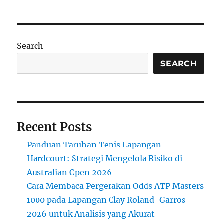
Search
SEARCH
Recent Posts
Panduan Taruhan Tenis Lapangan
Hardcourt: Strategi Mengelola Risiko di
Australian Open 2026
Cara Membaca Pergerakan Odds ATP Masters
1000 pada Lapangan Clay Roland-Garros
2026 untuk Analisis yang Akurat