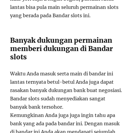
lantas bisa pula main seluruh permainan slots
yang berada pada Bandar slots ini.
Banyak dukungan permainan
memberi dukungan di Bandar
slots
Waktu Anda masuk serta main di bandar ini
lantas ternyata betul-betul Anda juga dapat
rasakan banyak dukungan bank buat negosiasi.
Bandar slots sudah menyediakan sangat
banyak bank tersohor.
Kemungkinan Anda juga juga ingin tahu apa
bank yang ada pada bandar ini. Dengan masuk
di bandar ini Anda akan mendapati sejumlah