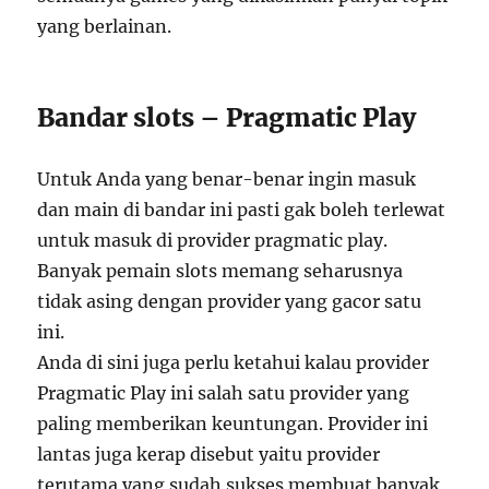
yang berlainan.
Bandar slots – Pragmatic Play
Untuk Anda yang benar-benar ingin masuk
dan main di bandar ini pasti gak boleh terlewat
untuk masuk di provider pragmatic play.
Banyak pemain slots memang seharusnya
tidak asing dengan provider yang gacor satu
ini.
Anda di sini juga perlu ketahui kalau provider
Pragmatic Play ini salah satu provider yang
paling memberikan keuntungan. Provider ini
lantas juga kerap disebut yaitu provider
terutama yang sudah sukses membuat banyak