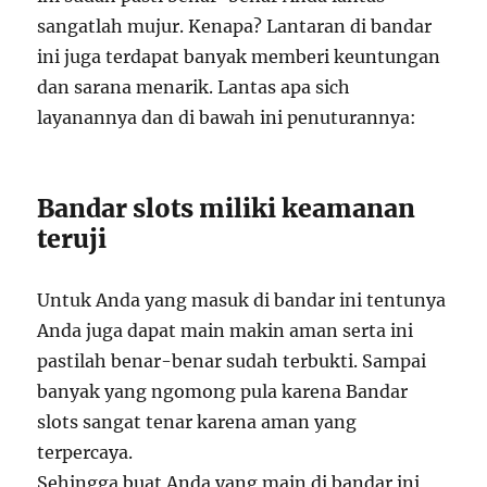
sangatlah mujur. Kenapa? Lantaran di bandar
ini juga terdapat banyak memberi keuntungan
dan sarana menarik. Lantas apa sich
layanannya dan di bawah ini penuturannya:
Bandar slots miliki keamanan
teruji
Untuk Anda yang masuk di bandar ini tentunya
Anda juga dapat main makin aman serta ini
pastilah benar-benar sudah terbukti. Sampai
banyak yang ngomong pula karena Bandar
slots sangat tenar karena aman yang
terpercaya.
Sehingga buat Anda yang main di bandar ini