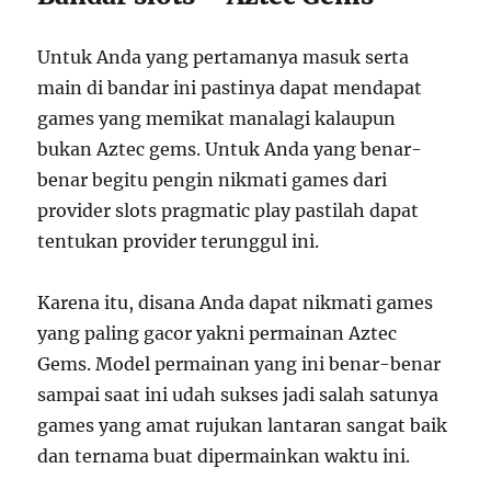
Untuk Anda yang pertamanya masuk serta
main di bandar ini pastinya dapat mendapat
games yang memikat manalagi kalaupun
bukan Aztec gems. Untuk Anda yang benar-
benar begitu pengin nikmati games dari
provider slots pragmatic play pastilah dapat
tentukan provider terunggul ini.
Karena itu, disana Anda dapat nikmati games
yang paling gacor yakni permainan Aztec
Gems. Model permainan yang ini benar-benar
sampai saat ini udah sukses jadi salah satunya
games yang amat rujukan lantaran sangat baik
dan ternama buat dipermainkan waktu ini.