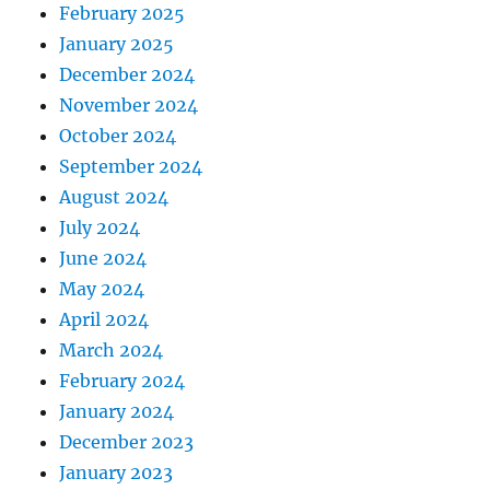
February 2025
January 2025
December 2024
November 2024
October 2024
September 2024
August 2024
July 2024
June 2024
May 2024
April 2024
March 2024
February 2024
January 2024
December 2023
January 2023