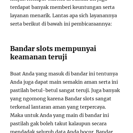
terdapat banyak memberi keuntungan serta
layanan menarik. Lantas apa sich layanannya
serta berikut di bawah ini pembicaraannya:
Bandar slots mempunyai
keamanan teruji
Buat Anda yang masuk di bandar ini tentunya
Anda juga dapat main semakin aman serta ini
pastilah betul-betul sangat teruji. Juga banyak
yang ngomong karena Bandar slots sangat
terkenal lantaran aman yang terpercaya.
Maka untuk Anda yang main di bandar ini
pastilah gak boleh takut kalaupun secara
mendadak seluruh data Anda bocor. Bandar