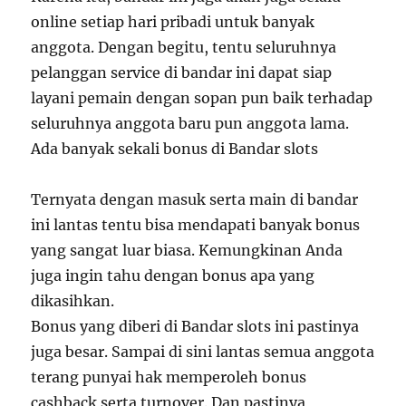
online setiap hari pribadi untuk banyak
anggota. Dengan begitu, tentu seluruhnya
pelanggan service di bandar ini dapat siap
layani pemain dengan sopan pun baik terhadap
seluruhnya anggota baru pun anggota lama.
Ada banyak sekali bonus di Bandar slots
Ternyata dengan masuk serta main di bandar
ini lantas tentu bisa mendapati banyak bonus
yang sangat luar biasa. Kemungkinan Anda
juga ingin tahu dengan bonus apa yang
dikasihkan.
Bonus yang diberi di Bandar slots ini pastinya
juga besar. Sampai di sini lantas semua anggota
terang punyai hak memperoleh bonus
cashback serta turnover. Dan pastinya