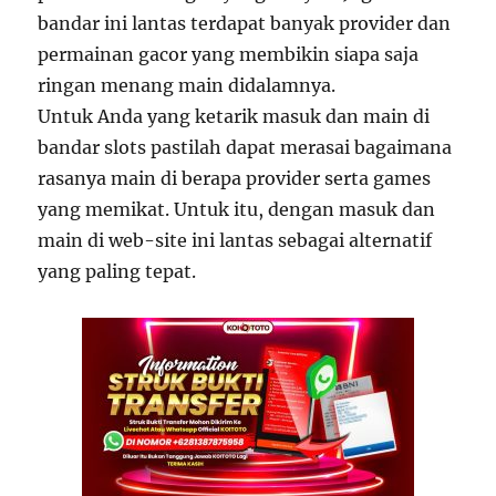
bandar ini lantas terdapat banyak provider dan
permainan gacor yang membikin siapa saja
ringan menang main didalamnya.
Untuk Anda yang ketarik masuk dan main di
bandar slots pastilah dapat merasai bagaimana
rasanya main di berapa provider serta games
yang memikat. Untuk itu, dengan masuk dan
main di web-site ini lantas sebagai alternatif
yang paling tepat.