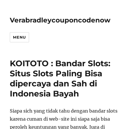
Verabradleycouponcodenow
MENU
KOITOTO : Bandar Slots:
Situs Slots Paling Bisa
dipercaya dan Sah di
Indonesia Bayah
Siapa sich yang tidak tahu dengan bandar slots
karena cuman di web-site ini siapa saja bisa
peroleh keuntungan yang banyak. Juga di