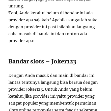
untung.
Tapi, Anda ketahui belum di bandar ini ada
provider apa sajakah? Apabila sangatlah suka
dengan provider ini pasti silahkan langsung
coba masuk di banda ini dan tonton ada
provider apa:
Bandar slots – Joker123
Dengan Anda masuk dan main di bandar ini
lantas tentunya langsung bisa bersua dengan
provider Joker123. Untuk Anda yang belum
ketahui jika provider ini yaitu provider yang
sangat populer yang membentuk permainan
slots online terpopuler serta favorit sekarang