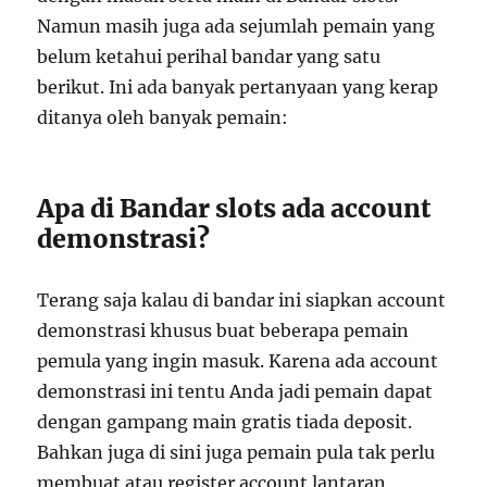
Namun masih juga ada sejumlah pemain yang
belum ketahui perihal bandar yang satu
berikut. Ini ada banyak pertanyaan yang kerap
ditanya oleh banyak pemain:
Apa di Bandar slots ada account
demonstrasi?
Terang saja kalau di bandar ini siapkan account
demonstrasi khusus buat beberapa pemain
pemula yang ingin masuk. Karena ada account
demonstrasi ini tentu Anda jadi pemain dapat
dengan gampang main gratis tiada deposit.
Bahkan juga di sini juga pemain pula tak perlu
membuat atau register account lantaran