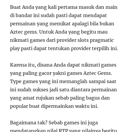
Buat Anda yang kali pertama masuk dan main
di bandar ini sudah pasti dapat mendapat
permainan yang memikat apalagi bila bukan
Aztec gems. Untuk Anda yang begitu mau
nikmati games dari provider slots pragmatic
play pasti dapat tentukan provider terpilih ini.
Karena itu, disana Anda dapat nikmati games
yang paling gacor yakni games Aztec Gems.
Type games yang ini memanglah sampai saat
ini sudah sukses jadi satu diantara permainan
yang amat rujukan sebab paling bagus dan
popular buat dipermainkan waktu ini.
Bagaimana tak? Sebab games ini juga
mendatangkan nilai RTP yang nilainya begitu