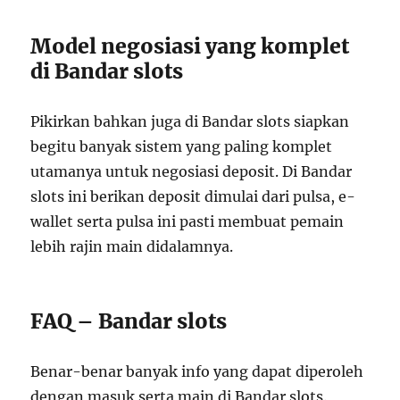
Model negosiasi yang komplet
di Bandar slots
Pikirkan bahkan juga di Bandar slots siapkan
begitu banyak sistem yang paling komplet
utamanya untuk negosiasi deposit. Di Bandar
slots ini berikan deposit dimulai dari pulsa, e-
wallet serta pulsa ini pasti membuat pemain
lebih rajin main didalamnya.
FAQ – Bandar slots
Benar-benar banyak info yang dapat diperoleh
dengan masuk serta main di Bandar slots.