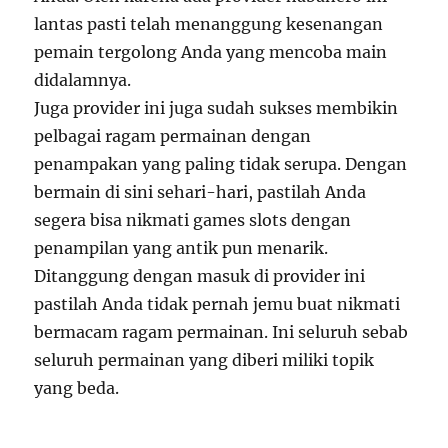
lantas pasti telah menanggung kesenangan
pemain tergolong Anda yang mencoba main
didalamnya.
Juga provider ini juga sudah sukses membikin
pelbagai ragam permainan dengan
penampakan yang paling tidak serupa. Dengan
bermain di sini sehari-hari, pastilah Anda
segera bisa nikmati games slots dengan
penampilan yang antik pun menarik.
Ditanggung dengan masuk di provider ini
pastilah Anda tidak pernah jemu buat nikmati
bermacam ragam permainan. Ini seluruh sebab
seluruh permainan yang diberi miliki topik
yang beda.