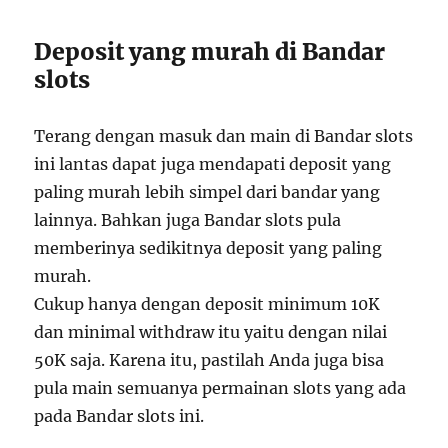
Deposit yang murah di Bandar
slots
Terang dengan masuk dan main di Bandar slots
ini lantas dapat juga mendapati deposit yang
paling murah lebih simpel dari bandar yang
lainnya. Bahkan juga Bandar slots pula
memberinya sedikitnya deposit yang paling
murah.
Cukup hanya dengan deposit minimum 10K
dan minimal withdraw itu yaitu dengan nilai
50K saja. Karena itu, pastilah Anda juga bisa
pula main semuanya permainan slots yang ada
pada Bandar slots ini.