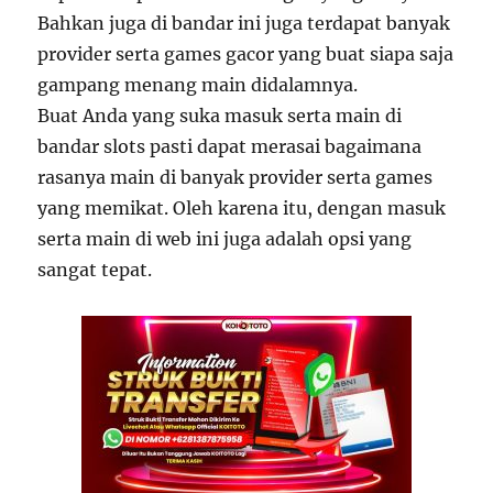
Bahkan juga di bandar ini juga terdapat banyak
provider serta games gacor yang buat siapa saja
gampang menang main didalamnya.
Buat Anda yang suka masuk serta main di
bandar slots pasti dapat merasai bagaimana
rasanya main di banyak provider serta games
yang memikat. Oleh karena itu, dengan masuk
serta main di web ini juga adalah opsi yang
sangat tepat.