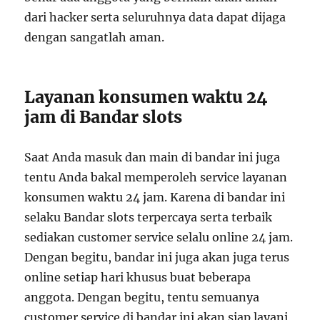
dari hacker serta seluruhnya data dapat dijaga
dengan sangatlah aman.
Layanan konsumen waktu 24
jam di Bandar slots
Saat Anda masuk dan main di bandar ini juga
tentu Anda bakal memperoleh service layanan
konsumen waktu 24 jam. Karena di bandar ini
selaku Bandar slots terpercaya serta terbaik
sediakan customer service selalu online 24 jam.
Dengan begitu, bandar ini juga akan juga terus
online setiap hari khusus buat beberapa
anggota. Dengan begitu, tentu semuanya
customer service di bandar ini akan siap layani