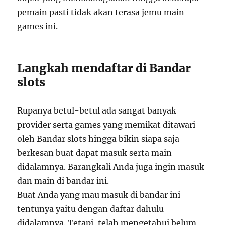
pemain pasti tidak akan terasa jemu main
games ini.
Langkah mendaftar di Bandar
slots
Rupanya betul-betul ada sangat banyak
provider serta games yang memikat ditawari
oleh Bandar slots hingga bikin siapa saja
berkesan buat dapat masuk serta main
didalamnya. Barangkali Anda juga ingin masuk
dan main di bandar ini.
Buat Anda yang mau masuk di bandar ini
tentunya yaitu dengan daftar dahulu
didalamnya. Tetapi, telah mengetahui belum