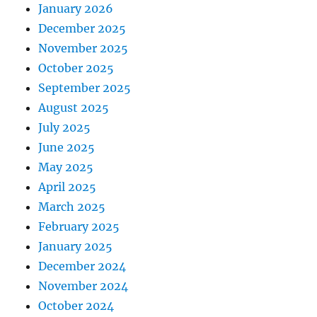
January 2026
December 2025
November 2025
October 2025
September 2025
August 2025
July 2025
June 2025
May 2025
April 2025
March 2025
February 2025
January 2025
December 2024
November 2024
October 2024