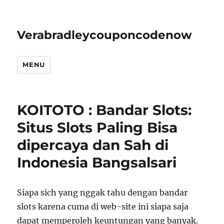
Verabradleycouponcodenow
MENU
KOITOTO : Bandar Slots:
Situs Slots Paling Bisa
dipercaya dan Sah di
Indonesia Bangsalsari
Siapa sich yang nggak tahu dengan bandar
slots karena cuma di web-site ini siapa saja
dapat memperoleh keuntungan yang banyak.