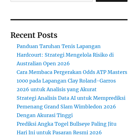
Recent Posts
Panduan Taruhan Tenis Lapangan
Hardcourt: Strategi Mengelola Risiko di
Australian Open 2026
Cara Membaca Pergerakan Odds ATP Masters
1000 pada Lapangan Clay Roland-Garros
2026 untuk Analisis yang Akurat
Strategi Analisis Data AI untuk Memprediksi
Pemenang Grand Slam Wimbledon 2026
Dengan Akurasi Tinggi
Prediksi Angka Togel Bullseye Paling Jitu
Hari Ini untuk Pasaran Resmi 2026