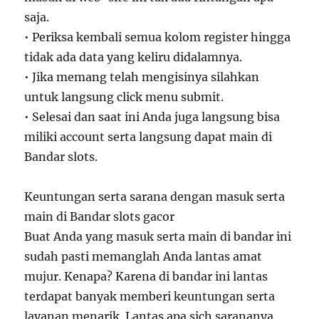
saja.
• Periksa kembali semua kolom register hingga
tidak ada data yang keliru didalamnya.
• Jika memang telah mengisinya silahkan
untuk langsung click menu submit.
• Selesai dan saat ini Anda juga langsung bisa
miliki account serta langsung dapat main di
Bandar slots.
Keuntungan serta sarana dengan masuk serta
main di Bandar slots gacor
Buat Anda yang masuk serta main di bandar ini
sudah pasti memanglah Anda lantas amat
mujur. Kenapa? Karena di bandar ini lantas
terdapat banyak memberi keuntungan serta
layanan menarik. Lantas apa sich sarananya