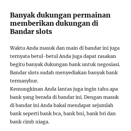
Banyak dukungan permainan
memberikan dukungan di
Bandar slots
Waktu Anda masuk dan main di bandar ini juga
ternyata betul-betul Anda juga dapat rasakan
begitu banyak dukungan bank untuk negosiasi.
Bandar slots sudah menyediakan banyak bank
termasyhur.
Kemungkinan Anda lantas juga ingin tahu apa
bank yang berada di bandar ini. Dengan masuk
di bandar ini Anda bakal mendapat sejumlah
bank seperti bank bca, bank bni, bank bri dan
bank cimb niaga.