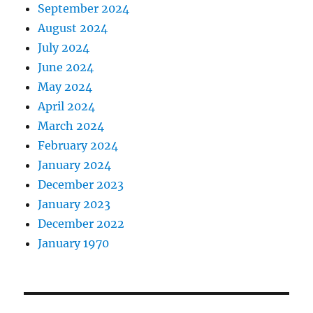
September 2024
August 2024
July 2024
June 2024
May 2024
April 2024
March 2024
February 2024
January 2024
December 2023
January 2023
December 2022
January 1970