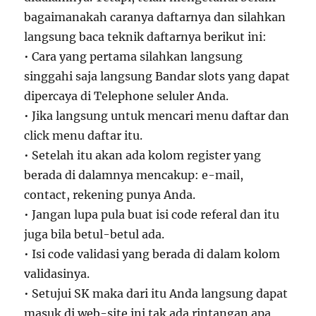
bagaimanakah caranya daftarnya dan silahkan
langsung baca teknik daftarnya berikut ini:
• Cara yang pertama silahkan langsung
singgahi saja langsung Bandar slots yang dapat
dipercaya di Telephone seluler Anda.
• Jika langsung untuk mencari menu daftar dan
click menu daftar itu.
• Setelah itu akan ada kolom register yang
berada di dalamnya mencakup: e-mail,
contact, rekening punya Anda.
• Jangan lupa pula buat isi code referal dan itu
juga bila betul-betul ada.
• Isi code validasi yang berada di dalam kolom
validasinya.
• Setujui SK maka dari itu Anda langsung dapat
masuk di web-site ini tak ada rintangan apa