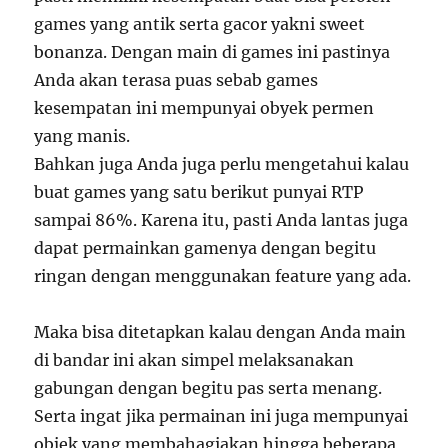
games yang antik serta gacor yakni sweet
bonanza. Dengan main di games ini pastinya
Anda akan terasa puas sebab games
kesempatan ini mempunyai obyek permen
yang manis.
Bahkan juga Anda juga perlu mengetahui kalau
buat games yang satu berikut punyai RTP
sampai 86%. Karena itu, pasti Anda lantas juga
dapat permainkan gamenya dengan begitu
ringan dengan menggunakan feature yang ada.
Maka bisa ditetapkan kalau dengan Anda main
di bandar ini akan simpel melaksanakan
gabungan dengan begitu pas serta menang.
Serta ingat jika permainan ini juga mempunyai
objek yang membahagiakan hingga beberapa