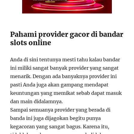
Pahami provider gacor di bandar
slots online
Anda di sini tentunya mesti tahu kalau bandar
ini miliki sangat banyak provider yang sangat
menarik. Dengan ada banyaknya provider ini
pasti Anda juga akan gampang mendapat
keuntungan yang memikat sebab dapat masuk
dan main didalamnya.
Sampai semuanya provider yang berada di
banda ini juga dijagokan begitu punya
kegacoran yang sangat bagus. Karena itu,