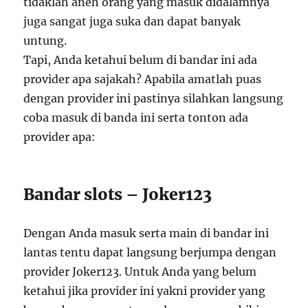
tidaklah aneh orang yang masuk didalamnya
juga sangat juga suka dan dapat banyak
untung.
Tapi, Anda ketahui belum di bandar ini ada
provider apa sajakah? Apabila amatlah puas
dengan provider ini pastinya silahkan langsung
coba masuk di banda ini serta tonton ada
provider apa:
Bandar slots – Joker123
Dengan Anda masuk serta main di bandar ini
lantas tentu dapat langsung berjumpa dengan
provider Joker123. Untuk Anda yang belum
ketahui jika provider ini yakni provider yang