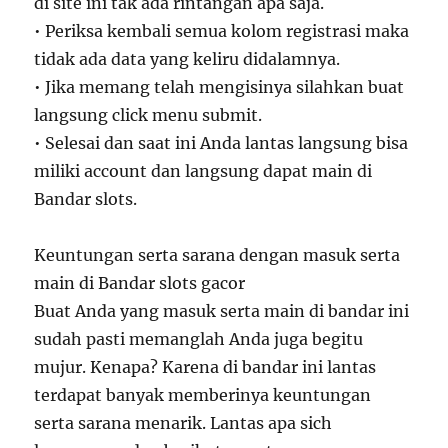
di site ini tak ada rintangan apa saja.
• Periksa kembali semua kolom registrasi maka
tidak ada data yang keliru didalamnya.
• Jika memang telah mengisinya silahkan buat
langsung click menu submit.
• Selesai dan saat ini Anda lantas langsung bisa
miliki account dan langsung dapat main di
Bandar slots.
Keuntungan serta sarana dengan masuk serta
main di Bandar slots gacor
Buat Anda yang masuk serta main di bandar ini
sudah pasti memanglah Anda juga begitu
mujur. Kenapa? Karena di bandar ini lantas
terdapat banyak memberinya keuntungan
serta sarana menarik. Lantas apa sich