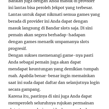
Bahkan juga dengan Anda masuk di provider
ini lantas bisa peroleh Jekpot yang terbesar.
Lantas untuk dapat nikmati semua games yang
berada di provider ini Anda dapat dengan
masuk langsung di Bandar slots saja. Di sini
pemain akan segera berhadap-hadapan
dengan games menarik umpamanya slots
progresif.
Dengan sukses memenangi game-nya pasti
Anda sebagai pemain juga akan dapat
mendapat keuntungan yang demikian tumpah
ruah. Apabila benar-benar ingin memainkan
saat ini suda dapat daftar dan selanjutnya login
secara gampang.
Karena itu, pastinya di sini juga Anda dapat
memperoleh seluruhnya rujukan permainan