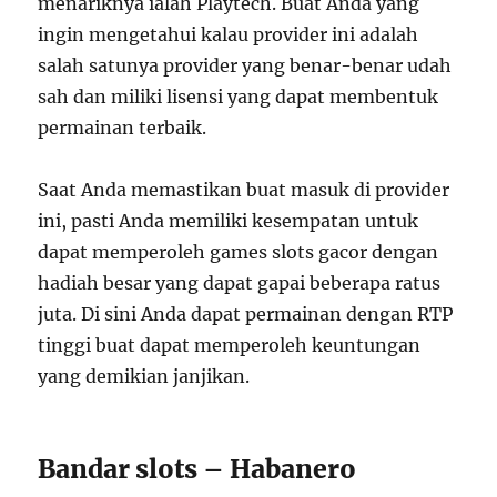
menariknya ialah Playtech. Buat Anda yang
ingin mengetahui kalau provider ini adalah
salah satunya provider yang benar-benar udah
sah dan miliki lisensi yang dapat membentuk
permainan terbaik.
Saat Anda memastikan buat masuk di provider
ini, pasti Anda memiliki kesempatan untuk
dapat memperoleh games slots gacor dengan
hadiah besar yang dapat gapai beberapa ratus
juta. Di sini Anda dapat permainan dengan RTP
tinggi buat dapat memperoleh keuntungan
yang demikian janjikan.
Bandar slots – Habanero