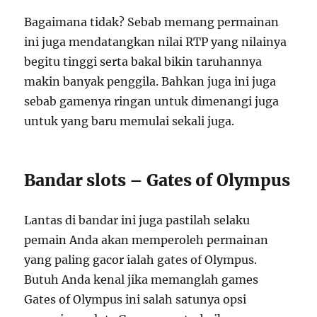
Bagaimana tidak? Sebab memang permainan
ini juga mendatangkan nilai RTP yang nilainya
begitu tinggi serta bakal bikin taruhannya
makin banyak penggila. Bahkan juga ini juga
sebab gamenya ringan untuk dimenangi juga
untuk yang baru memulai sekali juga.
Bandar slots – Gates of Olympus
Lantas di bandar ini juga pastilah selaku
pemain Anda akan memperoleh permainan
yang paling gacor ialah gates of Olympus.
Butuh Anda kenal jika memanglah games
Gates of Olympus ini salah satunya opsi