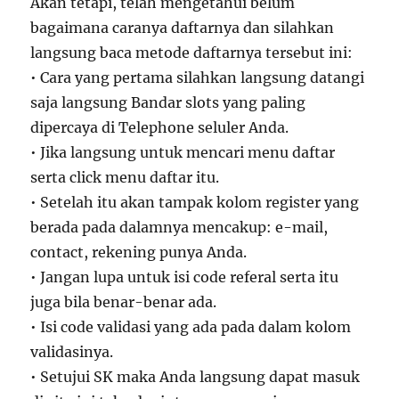
Akan tetapi, telah mengetahui belum
bagaimana caranya daftarnya dan silahkan
langsung baca metode daftarnya tersebut ini:
• Cara yang pertama silahkan langsung datangi
saja langsung Bandar slots yang paling
dipercaya di Telephone seluler Anda.
• Jika langsung untuk mencari menu daftar
serta click menu daftar itu.
• Setelah itu akan tampak kolom register yang
berada pada dalamnya mencakup: e-mail,
contact, rekening punya Anda.
• Jangan lupa untuk isi code referal serta itu
juga bila benar-benar ada.
• Isi code validasi yang ada pada dalam kolom
validasinya.
• Setujui SK maka Anda langsung dapat masuk