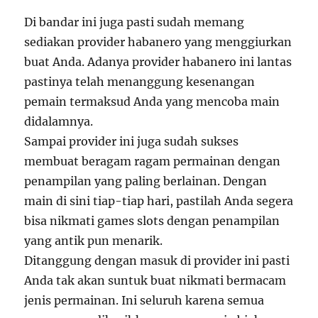
Di bandar ini juga pasti sudah memang
sediakan provider habanero yang menggiurkan
buat Anda. Adanya provider habanero ini lantas
pastinya telah menanggung kesenangan
pemain termaksud Anda yang mencoba main
didalamnya.
Sampai provider ini juga sudah sukses
membuat beragam ragam permainan dengan
penampilan yang paling berlainan. Dengan
main di sini tiap-tiap hari, pastilah Anda segera
bisa nikmati games slots dengan penampilan
yang antik pun menarik.
Ditanggung dengan masuk di provider ini pasti
Anda tak akan suntuk buat nikmati bermacam
jenis permainan. Ini seluruh karena semua