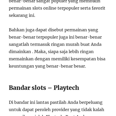
benar-benar sangat populer yang membikin
permainan slots online terpopuler serta favorit
sekarang ini.
Bahkan juga dapat disebut permainan yang
benar-benar terpopuler juga ini benar-benar
sangatlah termasuk ringan murah buat Anda
dimainkan . Maka, siapa saja lebih ringan
memainkan dengan memiliki kesempatan bisa
keuntungan yang benar-benar besar.
Bandar slots – Playtech
Di bandar ini lantas pastilah Anda berpeluang
untuk dapat peroleh provider yang tidak kalah