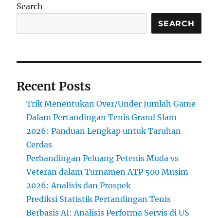
Search
SEARCH
Recent Posts
Trik Menentukan Over/Under Jumlah Game
Dalam Pertandingan Tenis Grand Slam
2026: Panduan Lengkap untuk Taruhan
Cerdas
Perbandingan Peluang Petenis Muda vs
Veteran dalam Turnamen ATP 500 Musim
2026: Analisis dan Prospek
Prediksi Statistik Pertandingan Tenis
Berbasis AI: Analisis Performa Servis di US