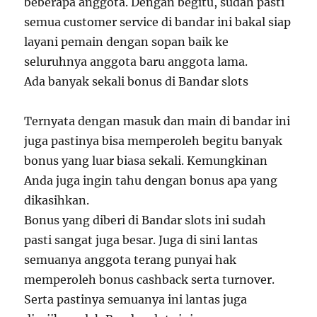
beberapa anggota. Dengan begitu, sudah pasti
semua customer service di bandar ini bakal siap
layani pemain dengan sopan baik ke
seluruhnya anggota baru anggota lama.
Ada banyak sekali bonus di Bandar slots
Ternyata dengan masuk dan main di bandar ini
juga pastinya bisa memperoleh begitu banyak
bonus yang luar biasa sekali. Kemungkinan
Anda juga ingin tahu dengan bonus apa yang
dikasihkan.
Bonus yang diberi di Bandar slots ini sudah
pasti sangat juga besar. Juga di sini lantas
semuanya anggota terang punyai hak
memperoleh bonus cashback serta turnover.
Serta pastinya semuanya ini lantas juga