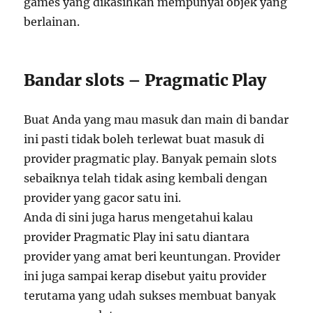
games yang dikasihkan mempunyai objek yang
berlainan.
Bandar slots – Pragmatic Play
Buat Anda yang mau masuk dan main di bandar
ini pasti tidak boleh terlewat buat masuk di
provider pragmatic play. Banyak pemain slots
sebaiknya telah tidak asing kembali dengan
provider yang gacor satu ini.
Anda di sini juga harus mengetahui kalau
provider Pragmatic Play ini satu diantara
provider yang amat beri keuntungan. Provider
ini juga sampai kerap disebut yaitu provider
terutama yang udah sukses membuat banyak