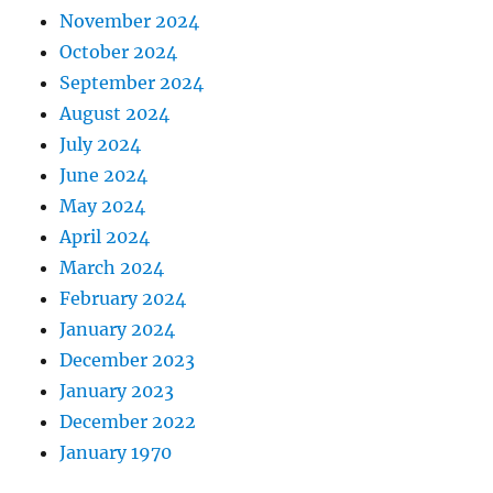
November 2024
October 2024
September 2024
August 2024
July 2024
June 2024
May 2024
April 2024
March 2024
February 2024
January 2024
December 2023
January 2023
December 2022
January 1970