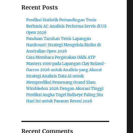
Recent Posts
Prediksi Statistik Pertandingan Tenis
Berbasis AI: Analisis Performa Servis di US
Open 2026
Panduan Taruhan Tenis Lapangan
Hardcourt: Strategi Mengelola Risiko di
Australian Open 2026
Cara Membaca Pergerakan Odds ATP
Masters 1000 pada Lapangan Clay Roland-
Garros 2026 untuk Analisis yang Akurat
Strategi Analisis Data AI untuk
Memprediksi Pemenang Grand Slam
Wimbledon 2026 Dengan Akurasi Tinggi
Prediksi Angka Togel Bullseye Paling Jitu
Hari Ini untuk Pasaran Resmi 2026
Recent Comments