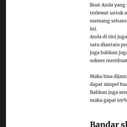
Buat Anda yang 
terlewat untuk 
memang seharusn
ini.
Anda di sini jug
satu diantara p
juga bahkan jug
sukses membuat
Maka bisa dijam
dapat simpel bu
Bahkan juga sem
maka gapai 99%
Bandar s