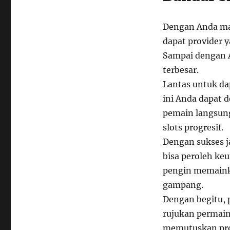
Dengan Anda masu
dapat provider y
Sampai dengan A
terbesar.
Lantas untuk da
ini Anda dapat d
pemain langsun
slots progresif.
Dengan sukses j
bisa peroleh ke
pengin memainka
gampang.
Dengan begitu, 
rujukan permaina
memutuskan prov