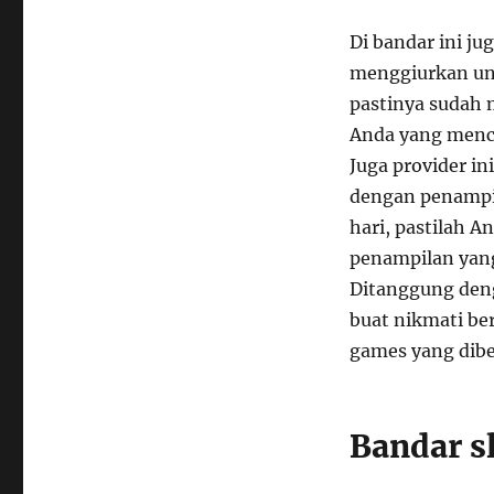
Di bandar ini j
menggiurkan unt
pastinya sudah
Anda yang menc
Juga provider i
dengan penampil
hari, pastilah 
penampilan yang
Ditanggung deng
buat nikmati b
games yang diber
Bandar s