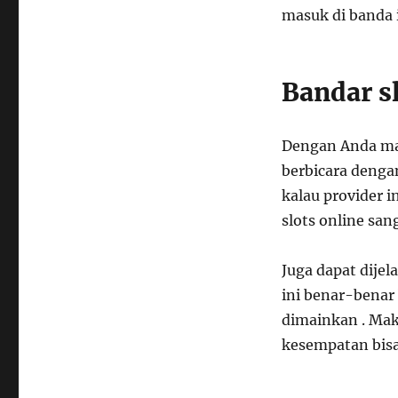
masuk di banda i
Bandar s
Dengan Anda mas
berbicara denga
kalau provider 
slots online san
Juga dapat dije
ini benar-benar
dimainkan . Mak
kesempatan bisa