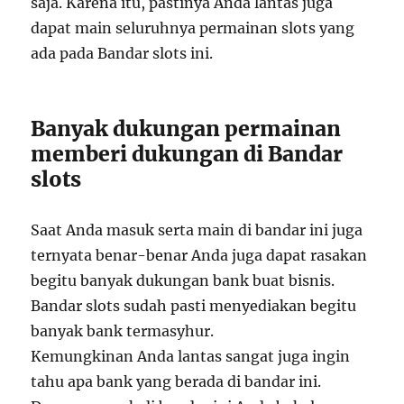
saja. Karena itu, pastinya Anda lantas juga
dapat main seluruhnya permainan slots yang
ada pada Bandar slots ini.
Banyak dukungan permainan
memberi dukungan di Bandar
slots
Saat Anda masuk serta main di bandar ini juga
ternyata benar-benar Anda juga dapat rasakan
begitu banyak dukungan bank buat bisnis.
Bandar slots sudah pasti menyediakan begitu
banyak bank termasyhur.
Kemungkinan Anda lantas sangat juga ingin
tahu apa bank yang berada di bandar ini.