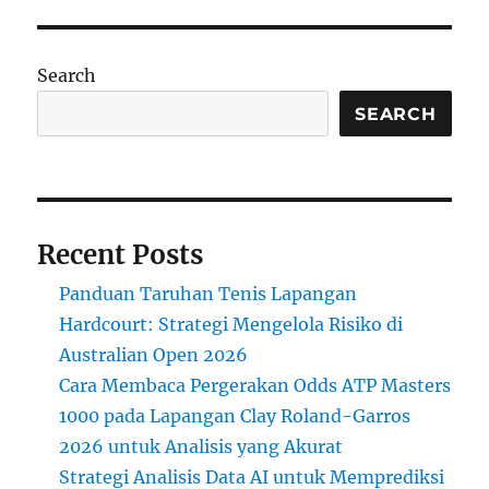
Search
SEARCH
Recent Posts
Panduan Taruhan Tenis Lapangan
Hardcourt: Strategi Mengelola Risiko di
Australian Open 2026
Cara Membaca Pergerakan Odds ATP Masters
1000 pada Lapangan Clay Roland-Garros
2026 untuk Analisis yang Akurat
Strategi Analisis Data AI untuk Memprediksi