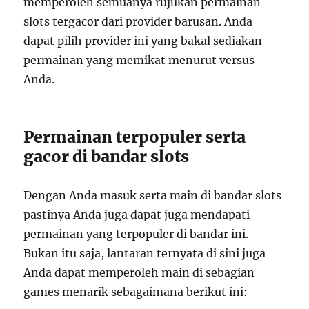
memperoleh semuanya rujukan permainan
slots tergacor dari provider barusan. Anda
dapat pilih provider ini yang bakal sediakan
permainan yang memikat menurut versus
Anda.
Permainan terpopuler serta
gacor di bandar slots
Dengan Anda masuk serta main di bandar slots
pastinya Anda juga dapat juga mendapati
permainan yang terpopuler di bandar ini.
Bukan itu saja, lantaran ternyata di sini juga
Anda dapat memperoleh main di sebagian
games menarik sebagaimana berikut ini: