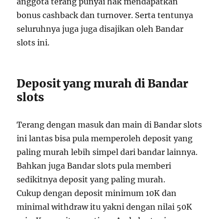
anggota terang punyai hak mendapatkan
bonus cashback dan turnover. Serta tentunya
seluruhnya juga juga disajikan oleh Bandar
slots ini.
Deposit yang murah di Bandar
slots
Terang dengan masuk dan main di Bandar slots
ini lantas bisa pula memperoleh deposit yang
paling murah lebih simpel dari bandar lainnya.
Bahkan juga Bandar slots pula memberi
sedikitnya deposit yang paling murah.
Cukup dengan deposit minimum 10K dan
minimal withdraw itu yakni dengan nilai 50K