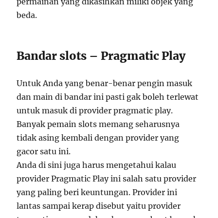
permainan yang dikasihkan miliki objek yang
beda.
Bandar slots – Pragmatic Play
Untuk Anda yang benar-benar pengin masuk
dan main di bandar ini pasti gak boleh terlewat
untuk masuk di provider pragmatic play.
Banyak pemain slots memang seharusnya
tidak asing kembali dengan provider yang
gacor satu ini.
Anda di sini juga harus mengetahui kalau
provider Pragmatic Play ini salah satu provider
yang paling beri keuntungan. Provider ini
lantas sampai kerap disebut yaitu provider