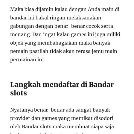
Maka bisa dijamin kalau dengan Anda main di
bandar ini bakal ringan melaksanakan
gabungan dengan benar-benar cocok serta
menang. Dan ingat kalau games ini juga miliki
objek yang membahagiakan maka banyak
pemain pastilah tidak akan terasa jemu main
permainan ini.
Langkah mendaftar di Bandar
slots
Nyatanya benar-benar ada sangat banyak
provider dan games yang memikat disodori
oleh Bandar slots maka membuat siapa saja