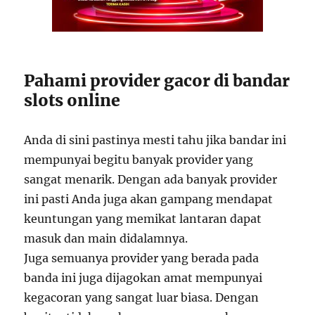
Pahami provider gacor di bandar
slots online
Anda di sini pastinya mesti tahu jika bandar ini
mempunyai begitu banyak provider yang
sangat menarik. Dengan ada banyak provider
ini pasti Anda juga akan gampang mendapat
keuntungan yang memikat lantaran dapat
masuk dan main didalamnya.
Juga semuanya provider yang berada pada
banda ini juga dijagokan amat mempunyai
kegacoran yang sangat luar biasa. Dengan