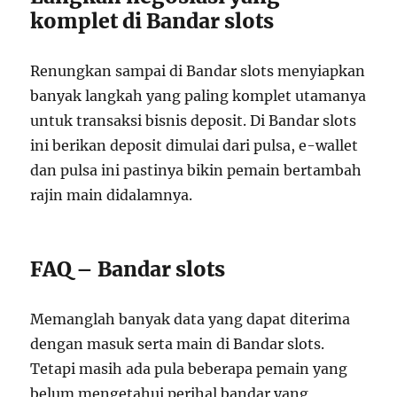
komplet di Bandar slots
Renungkan sampai di Bandar slots menyiapkan
banyak langkah yang paling komplet utamanya
untuk transaksi bisnis deposit. Di Bandar slots
ini berikan deposit dimulai dari pulsa, e-wallet
dan pulsa ini pastinya bikin pemain bertambah
rajin main didalamnya.
FAQ – Bandar slots
Memanglah banyak data yang dapat diterima
dengan masuk serta main di Bandar slots.
Tetapi masih ada pula beberapa pemain yang
belum mengetahui perihal bandar yang