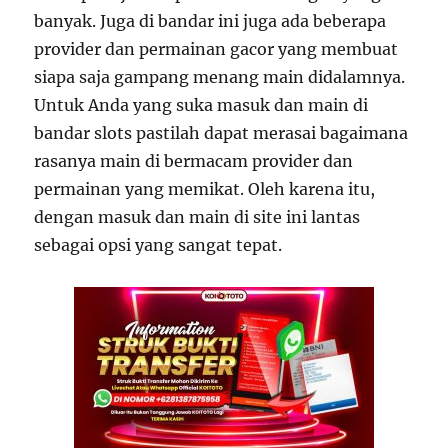
banyak. Juga di bandar ini juga ada beberapa
provider dan permainan gacor yang membuat
siapa saja gampang menang main didalamnya.
Untuk Anda yang suka masuk dan main di
bandar slots pastilah dapat merasai bagaimana
rasanya main di bermacam provider dan
permainan yang memikat. Oleh karena itu,
dengan masuk dan main di site ini lantas
sebagai opsi yang sangat tepat.