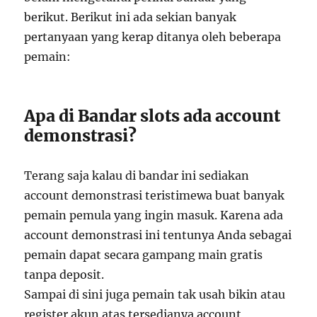
berikut. Berikut ini ada sekian banyak
pertanyaan yang kerap ditanya oleh beberapa
pemain:
Apa di Bandar slots ada account
demonstrasi?
Terang saja kalau di bandar ini sediakan
account demonstrasi teristimewa buat banyak
pemain pemula yang ingin masuk. Karena ada
account demonstrasi ini tentunya Anda sebagai
pemain dapat secara gampang main gratis
tanpa deposit.
Sampai di sini juga pemain tak usah bikin atau
register akun atas tersedianya account