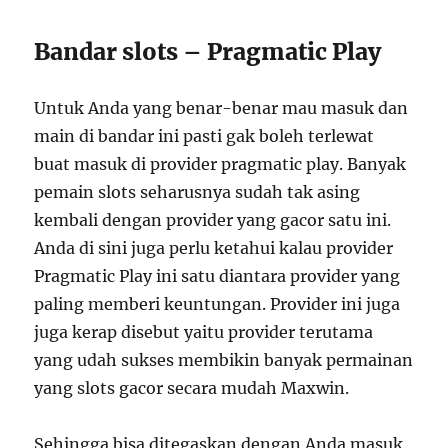
Bandar slots – Pragmatic Play
Untuk Anda yang benar-benar mau masuk dan
main di bandar ini pasti gak boleh terlewat
buat masuk di provider pragmatic play. Banyak
pemain slots seharusnya sudah tak asing
kembali dengan provider yang gacor satu ini.
Anda di sini juga perlu ketahui kalau provider
Pragmatic Play ini satu diantara provider yang
paling memberi keuntungan. Provider ini juga
juga kerap disebut yaitu provider terutama
yang udah sukses membikin banyak permainan
yang slots gacor secara mudah Maxwin.
Sehingga bisa ditegaskan dengan Anda masuk