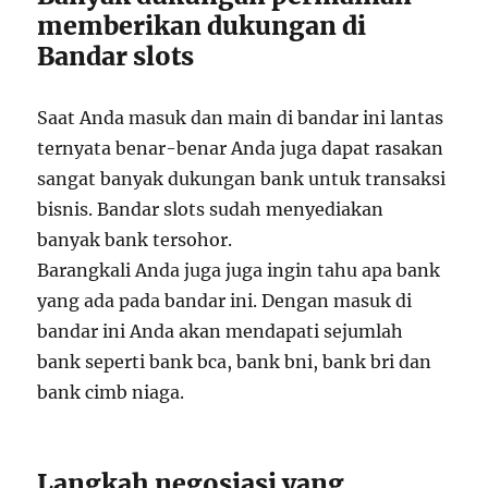
memberikan dukungan di
Bandar slots
Saat Anda masuk dan main di bandar ini lantas
ternyata benar-benar Anda juga dapat rasakan
sangat banyak dukungan bank untuk transaksi
bisnis. Bandar slots sudah menyediakan
banyak bank tersohor.
Barangkali Anda juga juga ingin tahu apa bank
yang ada pada bandar ini. Dengan masuk di
bandar ini Anda akan mendapati sejumlah
bank seperti bank bca, bank bni, bank bri dan
bank cimb niaga.
Langkah negosiasi yang