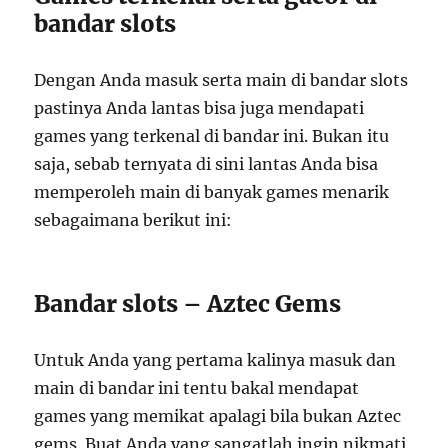
bandar slots
Dengan Anda masuk serta main di bandar slots
pastinya Anda lantas bisa juga mendapati
games yang terkenal di bandar ini. Bukan itu
saja, sebab ternyata di sini lantas Anda bisa
memperoleh main di banyak games menarik
sebagaimana berikut ini:
Bandar slots – Aztec Gems
Untuk Anda yang pertama kalinya masuk dan
main di bandar ini tentu bakal mendapat
games yang memikat apalagi bila bukan Aztec
gems. Buat Anda yang sangatlah ingin nikmati