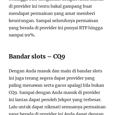
di provider ini tentu bakal gampang buat
mendapat permainan yang amat memberi
keuntungan. Sampai seluruhnya permainan
yang berada di provider ini punyai RTP hingga
sampai 99%.
Bandar slots – CQ9
Dengan Anda masuk dan main di bandar slots
ini juga terang segera dapat provider yang
paling menawan serta gacor apalagi bila bukan
CQ9. Sampai dengan Anda masuk di provider
ini lantas dapat peroleh Jekpot yang terbesar.
Lalu untuk dapat nikmati semuanya permainan
yang berada di provider ini Anda dapat dengan