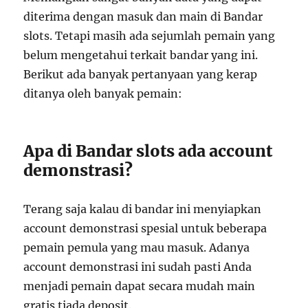
diterima dengan masuk dan main di Bandar
slots. Tetapi masih ada sejumlah pemain yang
belum mengetahui terkait bandar yang ini.
Berikut ada banyak pertanyaan yang kerap
ditanya oleh banyak pemain:
Apa di Bandar slots ada account
demonstrasi?
Terang saja kalau di bandar ini menyiapkan
account demonstrasi spesial untuk beberapa
pemain pemula yang mau masuk. Adanya
account demonstrasi ini sudah pasti Anda
menjadi pemain dapat secara mudah main
gratis tiada deposit.