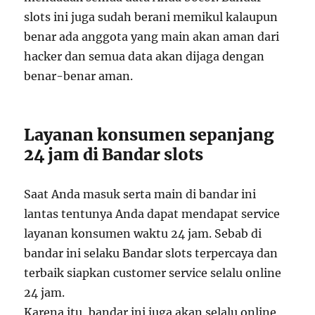
slots ini juga sudah berani memikul kalaupun
benar ada anggota yang main akan aman dari
hacker dan semua data akan dijaga dengan
benar-benar aman.
Layanan konsumen sepanjang
24 jam di Bandar slots
Saat Anda masuk serta main di bandar ini
lantas tentunya Anda dapat mendapat service
layanan konsumen waktu 24 jam. Sebab di
bandar ini selaku Bandar slots terpercaya dan
terbaik siapkan customer service selalu online
24 jam.
Karena itu, bandar ini juga akan selalu online