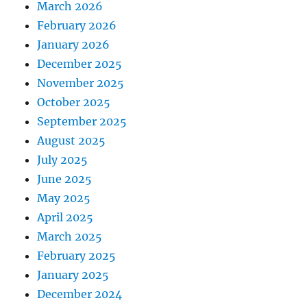
March 2026
February 2026
January 2026
December 2025
November 2025
October 2025
September 2025
August 2025
July 2025
June 2025
May 2025
April 2025
March 2025
February 2025
January 2025
December 2024