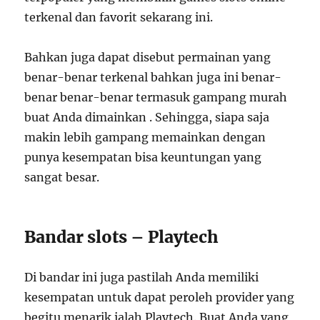
terkenal dan favorit sekarang ini.
Bahkan juga dapat disebut permainan yang
benar-benar terkenal bahkan juga ini benar-
benar benar-benar termasuk gampang murah
buat Anda dimainkan . Sehingga, siapa saja
makin lebih gampang memainkan dengan
punya kesempatan bisa keuntungan yang
sangat besar.
Bandar slots – Playtech
Di bandar ini juga pastilah Anda memiliki
kesempatan untuk dapat peroleh provider yang
begitu menarik ialah Playtech. Buat Anda yang