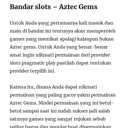
Bandar slots – Aztec Gems
Untuk Anda yang pertamanya kali masuk dan
main di bandar ini tentunya akan memperoleh
games yang memikat apalagi kalaupun bukan
Aztec gems. Untuk Anda yang benar-benar
amat ingin nikmati permainan dari provider
slots pragmatic play pastilah dapat tentukan
provider terpilih ini.
Karena itu, disana Anda dapat nikmati
permainan yang paling gacor yakni permainan
Aztec Gems. Model permainan yang ini betul-
betul sampai saat ini sudah sukses jadi salah
satunya games yang sangat rujukan sebab
paling bagus dan popular buat dipermainkan