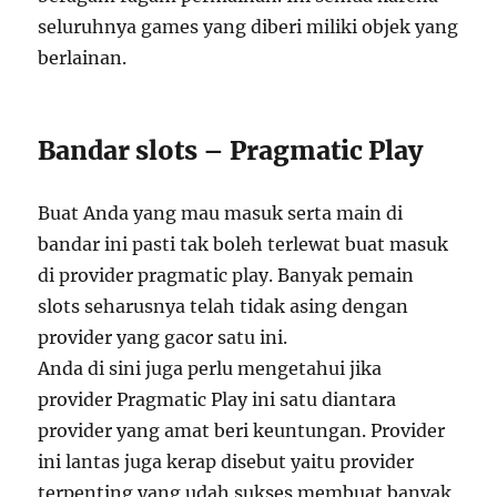
seluruhnya games yang diberi miliki objek yang
berlainan.
Bandar slots – Pragmatic Play
Buat Anda yang mau masuk serta main di
bandar ini pasti tak boleh terlewat buat masuk
di provider pragmatic play. Banyak pemain
slots seharusnya telah tidak asing dengan
provider yang gacor satu ini.
Anda di sini juga perlu mengetahui jika
provider Pragmatic Play ini satu diantara
provider yang amat beri keuntungan. Provider
ini lantas juga kerap disebut yaitu provider
terpenting yang udah sukses membuat banyak