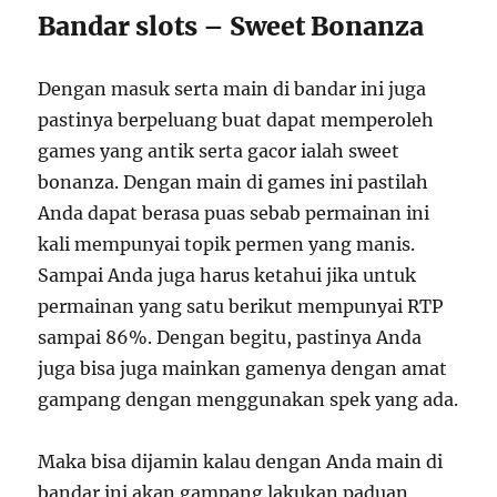
Bandar slots – Sweet Bonanza
Dengan masuk serta main di bandar ini juga
pastinya berpeluang buat dapat memperoleh
games yang antik serta gacor ialah sweet
bonanza. Dengan main di games ini pastilah
Anda dapat berasa puas sebab permainan ini
kali mempunyai topik permen yang manis.
Sampai Anda juga harus ketahui jika untuk
permainan yang satu berikut mempunyai RTP
sampai 86%. Dengan begitu, pastinya Anda
juga bisa juga mainkan gamenya dengan amat
gampang dengan menggunakan spek yang ada.
Maka bisa dijamin kalau dengan Anda main di
bandar ini akan gampang lakukan paduan