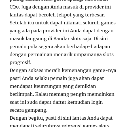
CQ9. Juga dengan Anda masuk di provider ini
lantas dapat beroleh Jekpot yang terbesar.
Setelah itu untuk dapat nikmati seluruh games
yang ada pada provider ini Anda dapat dengan
masuk langsung di Bandar slots saja. Di sini
pemain pula segera akan berhadap-hadapan
dengan permainan menarik umpamanya slots
progresif.
Dengan sukses meraih kemenangan game-nya
pasti Anda selaku pemain juga akan dapat
mendapat keuntungan yang demikian
berlimpah. Kalau memang pengin memainkan
saat ini suda dapat daftar kemudian login
secara gampang.
Dengan begitu, pasti di sini lantas Anda dapat
mendapati seluruhnya referensi games slots