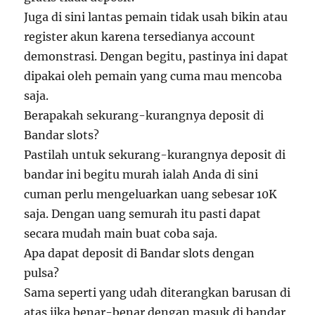
Juga di sini lantas pemain tidak usah bikin atau
register akun karena tersedianya account
demonstrasi. Dengan begitu, pastinya ini dapat
dipakai oleh pemain yang cuma mau mencoba
saja.
Berapakah sekurang-kurangnya deposit di
Bandar slots?
Pastilah untuk sekurang-kurangnya deposit di
bandar ini begitu murah ialah Anda di sini
cuman perlu mengeluarkan uang sebesar 10K
saja. Dengan uang semurah itu pasti dapat
secara mudah main buat coba saja.
Apa dapat deposit di Bandar slots dengan
pulsa?
Sama seperti yang udah diterangkan barusan di
atas jika benar-benar dengan masuk di bandar