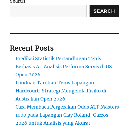
Search
SEARCH
Recent Posts
Prediksi Statistik Pertandingan Tenis
Berbasis AI: Analisis Performa Servis di US
Open 2026
Panduan Taruhan Tenis Lapangan
Hardcourt: Strategi Mengelola Risiko di
Australian Open 2026
Cara Membaca Pergerakan Odds ATP Masters
1000 pada Lapangan Clay Roland-Garros
2026 untuk Analisis yang Akurat