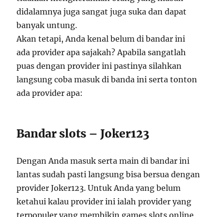
didalamnya juga sangat juga suka dan dapat
banyak untung.
Akan tetapi, Anda kenal belum di bandar ini
ada provider apa sajakah? Apabila sangatlah
puas dengan provider ini pastinya silahkan
langsung coba masuk di banda ini serta tonton
ada provider apa:
Bandar slots – Joker123
Dengan Anda masuk serta main di bandar ini
lantas sudah pasti langsung bisa bersua dengan
provider Joker123. Untuk Anda yang belum
ketahui kalau provider ini ialah provider yang
terpopuler yang membikin games slots online