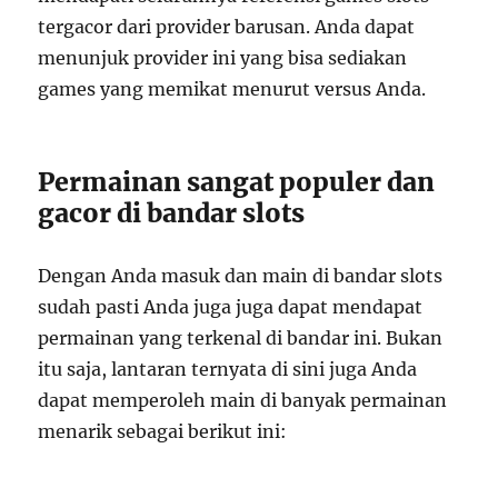
tergacor dari provider barusan. Anda dapat
menunjuk provider ini yang bisa sediakan
games yang memikat menurut versus Anda.
Permainan sangat populer dan
gacor di bandar slots
Dengan Anda masuk dan main di bandar slots
sudah pasti Anda juga juga dapat mendapat
permainan yang terkenal di bandar ini. Bukan
itu saja, lantaran ternyata di sini juga Anda
dapat memperoleh main di banyak permainan
menarik sebagai berikut ini: