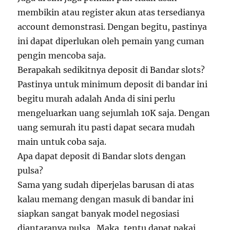
membikin atau register akun atas tersedianya
account demonstrasi. Dengan begitu, pastinya
ini dapat diperlukan oleh pemain yang cuman
pengin mencoba saja.
Berapakah sedikitnya deposit di Bandar slots?
Pastinya untuk minimum deposit di bandar ini
begitu murah adalah Anda di sini perlu
mengeluarkan uang sejumlah 10K saja. Dengan
uang semurah itu pasti dapat secara mudah
main untuk coba saja.
Apa dapat deposit di Bandar slots dengan
pulsa?
Sama yang sudah diperjelas barusan di atas
kalau memang dengan masuk di bandar ini
siapkan sangat banyak model negosiasi
diantaranya pulsa . Maka, tentu dapat pakai