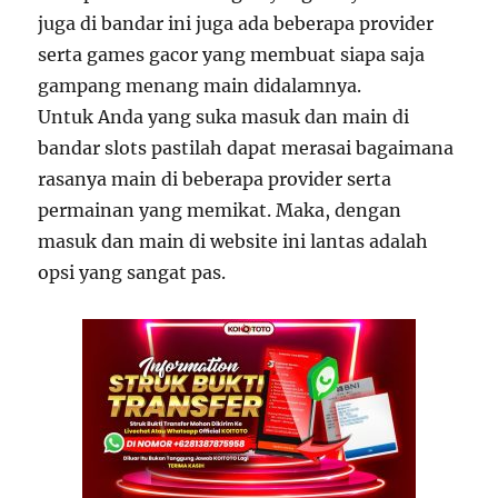
juga di bandar ini juga ada beberapa provider
serta games gacor yang membuat siapa saja
gampang menang main didalamnya.
Untuk Anda yang suka masuk dan main di
bandar slots pastilah dapat merasai bagaimana
rasanya main di beberapa provider serta
permainan yang memikat. Maka, dengan
masuk dan main di website ini lantas adalah
opsi yang sangat pas.