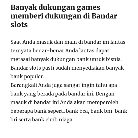
Banyak dukungan games
memberi dukungan di Bandar
slots
Saat Anda masuk dan main di bandar ini lantas
ternyata benar-benar Anda lantas dapat
merasai banyak dukungan bank untuk bisnis.
Bandar slots pasti sudah menyediakan banyak
bank populer.
Barangkali Anda juga sangat ingin tahu apa
bank yang berada pada bandar ini. Dengan
masuk di bandar ini Anda akan memperoleh
beberapa bank seperti bank bca, bank bni, bank
bri serta bank cimb niaga.