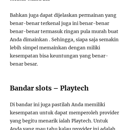
Bahkan juga dapat dijelaskan permainan yang
benar-benar terkenal juga ini benar-benar
benar-benar termasuk ringan pula murah buat
Anda dimainkan . Sehingga, siapa saja semakin
lebih simpel memainkan dengan miliki
kesempatan bisa keuntungan yang benar-
benar besar.
Bandar slots – Playtech
Di bandar ini juga pastilah Anda memiliki
kesempatan untuk dapat memperoleh provider
yang begitu menarik ialah Playtech. Untuk
Anda yang mau tahu kalau provider ini adalah