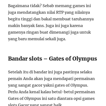
Bagaimana tidak? Sebab memang games ini
juga mendatangkan nilai RTP yang nilainya
begitu tinggi dan bakal membuat taruhannya
makin banyak fans. Juga ini juga karena
gamenya ringan buat dimenangi juga untuk
yang baru memulai sekali juga.
Bandar slots – Gates of Olympus
Setelah itu di bandar ini juga pastinya selaku
pemain Anda akan juga mendapati permainan
yang sangat gacor yakni gates of Olympus.
Perlu Anda kenal kalau betul-betul permainan
Gates of Olympus ini satu diantara opsi games
slots Gacor yang sangat baik.