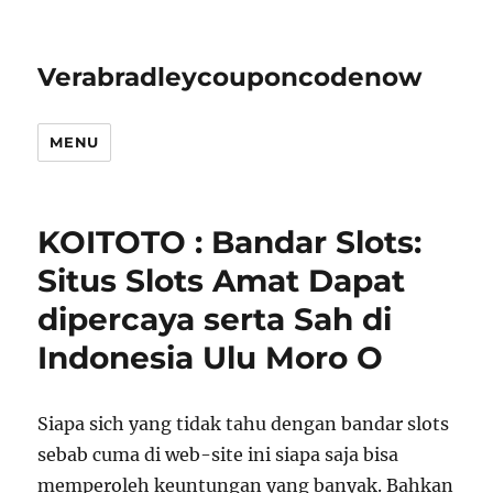
Verabradleycouponcodenow
MENU
KOITOTO : Bandar Slots:
Situs Slots Amat Dapat
dipercaya serta Sah di
Indonesia Ulu Moro O
Siapa sich yang tidak tahu dengan bandar slots
sebab cuma di web-site ini siapa saja bisa
memperoleh keuntungan yang banyak. Bahkan