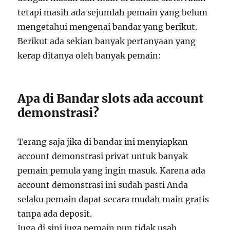
tetapi masih ada sejumlah pemain yang belum
mengetahui mengenai bandar yang berikut.
Berikut ada sekian banyak pertanyaan yang
kerap ditanya oleh banyak pemain:
Apa di Bandar slots ada account
demonstrasi?
Terang saja jika di bandar ini menyiapkan
account demonstrasi privat untuk banyak
pemain pemula yang ingin masuk. Karena ada
account demonstrasi ini sudah pasti Anda
selaku pemain dapat secara mudah main gratis
tanpa ada deposit.
Juga di sini juga pemain pun tidak usah