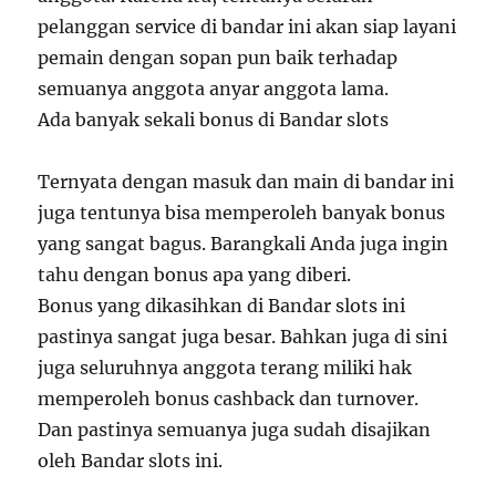
pelanggan service di bandar ini akan siap layani
pemain dengan sopan pun baik terhadap
semuanya anggota anyar anggota lama.
Ada banyak sekali bonus di Bandar slots
Ternyata dengan masuk dan main di bandar ini
juga tentunya bisa memperoleh banyak bonus
yang sangat bagus. Barangkali Anda juga ingin
tahu dengan bonus apa yang diberi.
Bonus yang dikasihkan di Bandar slots ini
pastinya sangat juga besar. Bahkan juga di sini
juga seluruhnya anggota terang miliki hak
memperoleh bonus cashback dan turnover.
Dan pastinya semuanya juga sudah disajikan
oleh Bandar slots ini.