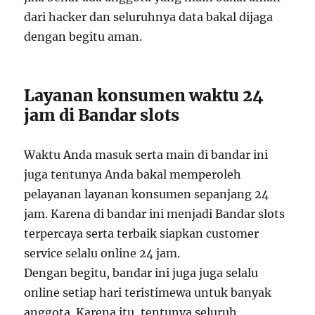
dari hacker dan seluruhnya data bakal dijaga
dengan begitu aman.
Layanan konsumen waktu 24
jam di Bandar slots
Waktu Anda masuk serta main di bandar ini
juga tentunya Anda bakal memperoleh
pelayanan layanan konsumen sepanjang 24
jam. Karena di bandar ini menjadi Bandar slots
terpercaya serta terbaik siapkan customer
service selalu online 24 jam.
Dengan begitu, bandar ini juga juga selalu
online setiap hari teristimewa untuk banyak
anggota. Karena itu, tentunya seluruh