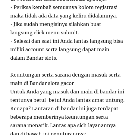
• Periksa kembali semuanya kolom registrasi
maka tidak ada data yang keliru didalamnya.
• Jika sudah mengisinya silahkan buat
langsung click menu submit.
• Selesai dan saat ini Anda lantas langsung bisa
miliki account serta langsung dapat main
dalam Bandar slots.
Keuntungan serta sarana dengan masuk serta
main di Bandar slots gacor
Untuk Anda yang masuk dan main di bandar ini
tentunya betul-betul Anda lantas amat untung.
Kenapa? Lantaran di bandar ini juga terdapat
beberapa memberinya keuntungan serta
sarana menarik. Lantas apa sich layanannya
dan di bawah ini penuturannya: