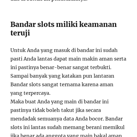
Bandar slots miliki keamanan
teruji
Untuk Anda yang masuk di bandar ini sudah
pasti Anda lantas dapat main makin aman serta
ini pastinya benar-benar sangat terbukti.
Sampai banyak yang katakan pun lantaran
Bandar slots sangat ternama karena aman
yang terpercaya.
Maka buat Anda yang main di bandar ini
pastinya tidak boleh takut jika secara
mendadak semuanya data Anda bocor. Bandar
slots ini lantas sudah memang berani memikul
jika benar ada anggota yang main bakal aman