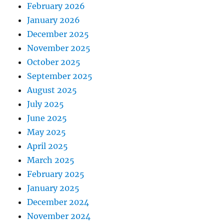
February 2026
January 2026
December 2025
November 2025
October 2025
September 2025
August 2025
July 2025
June 2025
May 2025
April 2025
March 2025
February 2025
January 2025
December 2024
November 2024