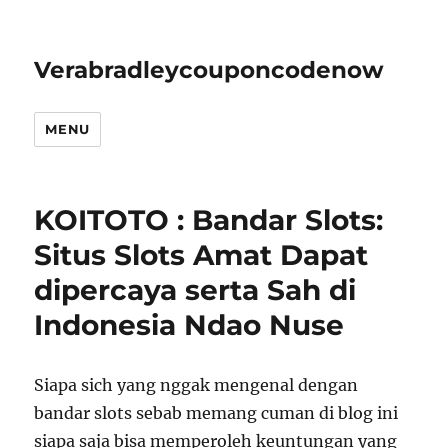
Verabradleycouponcodenow
MENU
KOITOTO : Bandar Slots:
Situs Slots Amat Dapat
dipercaya serta Sah di
Indonesia Ndao Nuse
Siapa sich yang nggak mengenal dengan
bandar slots sebab memang cuman di blog ini
siapa saja bisa memperoleh keuntungan yang