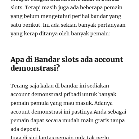
slots. Tetapi masih juga ada beberapa pemain
yang belum mengetahui perihal bandar yang
satu berikut. Ini ada sekian banyak pertanyaan
yang kerap ditanya oleh banyak pemain:
Apa di Bandar slots ada account
demonstrasi?
Terang saja kalau di bandar ini sediakan
account demonstrasi pribadi untuk banyak
pemain pemula yang mau masuk. Adanya
account demonstrasi ini pastinya Anda sebagai
pemain dapat secara mudah main gratis tanpa
ada deposit.
Juga di sini lantas pemain pula tak perlu