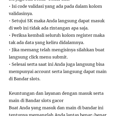
• Isi code validasi yang ada pada dalam kolom
validasinya.
• Setujui SK maka Anda langsung dapat masuk
di web ini tidak ada rintangan apa saja.
• Periksa kembali seluruh kolom register maka
tak ada data yang keliru didalamnya.
• Jika memang telah mengisinya silahkan buat
langsung click menu submit.
• Selesai serta saat ini Anda juga langsung bisa
mempunyai account serta langsung dapat main
di Bandar slots.
Keuntungan dan layanan dengan masuk serta
main di Bandar slots gacor
Buat Anda yang masuk dan main di bandar ini
tentunya memanglah Anda lantas benar-benar