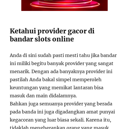
Ketahui provider gacor di
bandar slots online
Anda di sini sudah pasti mesti tahu jika bandar
ini miliki begitu banyak provider yang sangat
menarik. Dengan ada banyaknya provider ini
pastilah Anda bakal simpel memperoleh
keuntungan yang memikat lantaran bisa
masuk dan main didalamnya.
Bahkan juga semuanya provider yang berada
pada banda ini juga digadangkan amat punyai
kegacoran yang luar biasa sekali. Karena itu,
tidaklah mengherankan orang yang masuk