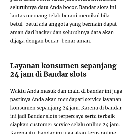
seluruhnya data Anda bocor. Bandar slots ini
lantas memang telah berani memikul bila
betul-betul ada anggota yang bermain dapat
aman dari hacker dan seluruhnya data akan
dijaga dengan benar-benar aman.
Layanan konsumen sepanjang
24 jam di Bandar slots
Waktu Anda masuk dan main di bandar ini juga
pastinya Anda akan mendapati service layanan
konsumen sepanjang 24 jam. Karena di bandar
ini jadi Bandar slots terpercaya serta terbaik
siapkan customer service selalu online 24 jam.
Karena itu, bandar ini juga akan terus online