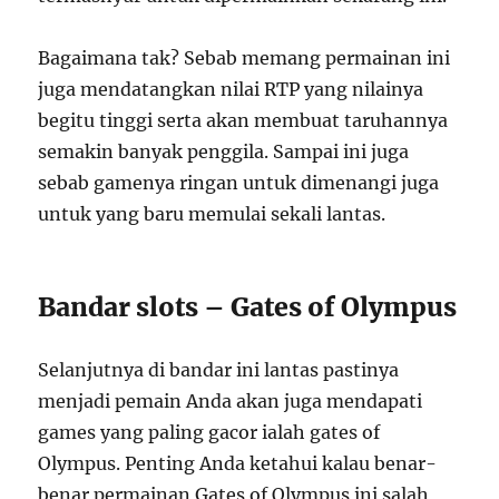
Bagaimana tak? Sebab memang permainan ini
juga mendatangkan nilai RTP yang nilainya
begitu tinggi serta akan membuat taruhannya
semakin banyak penggila. Sampai ini juga
sebab gamenya ringan untuk dimenangi juga
untuk yang baru memulai sekali lantas.
Bandar slots – Gates of Olympus
Selanjutnya di bandar ini lantas pastinya
menjadi pemain Anda akan juga mendapati
games yang paling gacor ialah gates of
Olympus. Penting Anda ketahui kalau benar-
benar permainan Gates of Olympus ini salah