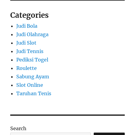
Categories
Judi Bola
Judi Olahraga
Judi Slot
Judi Tennis
Pediksi Togel
Roulette
Sabung Ayam
Slot Online
Taruhan Tenis
Search