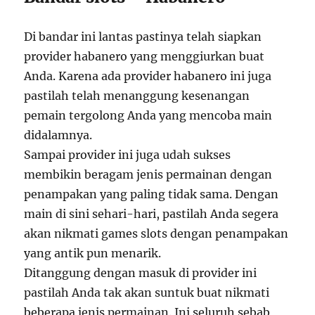
Di bandar ini lantas pastinya telah siapkan
provider habanero yang menggiurkan buat
Anda. Karena ada provider habanero ini juga
pastilah telah menanggung kesenangan
pemain tergolong Anda yang mencoba main
didalamnya.
Sampai provider ini juga udah sukses
membikin beragam jenis permainan dengan
penampakan yang paling tidak sama. Dengan
main di sini sehari-hari, pastilah Anda segera
akan nikmati games slots dengan penampakan
yang antik pun menarik.
Ditanggung dengan masuk di provider ini
pastilah Anda tak akan suntuk buat nikmati
beberapa jenis permainan. Ini seluruh sebab