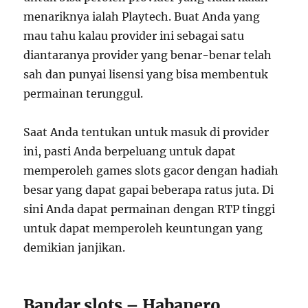
menariknya ialah Playtech. Buat Anda yang
mau tahu kalau provider ini sebagai satu
diantaranya provider yang benar-benar telah
sah dan punyai lisensi yang bisa membentuk
permainan terunggul.
Saat Anda tentukan untuk masuk di provider
ini, pasti Anda berpeluang untuk dapat
memperoleh games slots gacor dengan hadiah
besar yang dapat gapai beberapa ratus juta. Di
sini Anda dapat permainan dengan RTP tinggi
untuk dapat memperoleh keuntungan yang
demikian janjikan.
Bandar slots – Habanero