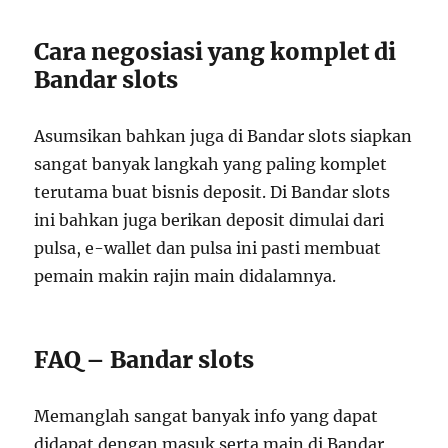
Cara negosiasi yang komplet di
Bandar slots
Asumsikan bahkan juga di Bandar slots siapkan
sangat banyak langkah yang paling komplet
terutama buat bisnis deposit. Di Bandar slots
ini bahkan juga berikan deposit dimulai dari
pulsa, e-wallet dan pulsa ini pasti membuat
pemain makin rajin main didalamnya.
FAQ – Bandar slots
Memanglah sangat banyak info yang dapat
didapat dengan masuk serta main di Bandar