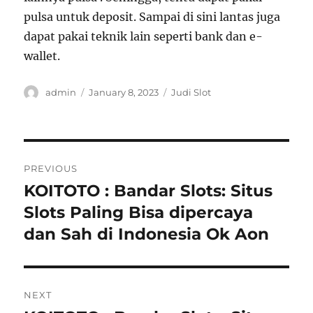
pulsa untuk deposit. Sampai di sini lantas juga
dapat pakai teknik lain seperti bank dan e-
wallet.
Author
Posted
Categories
admin
January 8, 2023
Judi Slot
on
Post
PREVIOUS
navigation
KOITOTO : Bandar Slots: Situs
Previous
post:
Slots Paling Bisa dipercaya
dan Sah di Indonesia Ok Aon
NEXT