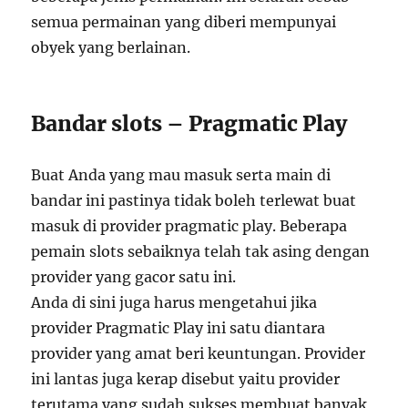
semua permainan yang diberi mempunyai
obyek yang berlainan.
Bandar slots – Pragmatic Play
Buat Anda yang mau masuk serta main di
bandar ini pastinya tidak boleh terlewat buat
masuk di provider pragmatic play. Beberapa
pemain slots sebaiknya telah tak asing dengan
provider yang gacor satu ini.
Anda di sini juga harus mengetahui jika
provider Pragmatic Play ini satu diantara
provider yang amat beri keuntungan. Provider
ini lantas juga kerap disebut yaitu provider
terutama yang sudah sukses membuat banyak