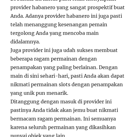
provider habanero yang sangat prospektif buat
Anda. Adanya provider habanero ini juga pasti
telah menanggung kesenangan pemain
tergolong Anda yang mencoba main
didalamnya.
Juga provider ini juga udah sukses membuat
beberapa ragam permainan dengan
penampakan yang paling berlainan. Dengan
main di sini sehari-hari, pasti Anda akan dapat
nikmati permainan slots dengan penampakan
yang unik pun menarik.
Ditanggung dengan masuk di provider ini
pastinya Anda tidak akan jemu buat nikmati
bermacam ragam permainan. Ini semuanya
karena seluruh permainan yang dikasihkan
punyai objek yang lain.