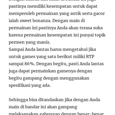
pastinya memiliki kesempatan untuk dapat
memperoleh permainan yang antik serta gacor
ialah sweet bonanza. Dengan main di
permainan ini pastinya Anda akan terasa suka
karena permainan kesempatan ini punyai topik
permen yang manis.
Sampai Anda lantas harus mengetahui jika
untuk games yang satu berikut miliki RTP
sampai 86%. Dengan begitu, pasti Anda lantas
juga dapat permainkan gamenya dengan
begitu gampang dengan menggunakan
spesifikasi yang ada.
Sehingga bisa ditandaskan jika dengan Anda
main di bandar ini akan gampang
melaksanakan gabungan dengan benar-benar