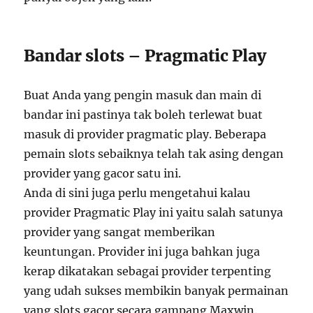
Bandar slots – Pragmatic Play
Buat Anda yang pengin masuk dan main di
bandar ini pastinya tak boleh terlewat buat
masuk di provider pragmatic play. Beberapa
pemain slots sebaiknya telah tak asing dengan
provider yang gacor satu ini.
Anda di sini juga perlu mengetahui kalau
provider Pragmatic Play ini yaitu salah satunya
provider yang sangat memberikan
keuntungan. Provider ini juga bahkan juga
kerap dikatakan sebagai provider terpenting
yang udah sukses membikin banyak permainan
yang slots gacor secara gampang Maxwin.