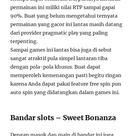
permainan ini miliki nilai RTP sampai gapai
90%. Buat yang belum mengetahui ternyata
permainan yang gacor ini lantas masih datang
dari provider pragmatic play yang paling
terpenting.
Sampai games ini lantas bisa juga di sebut
sangat atraktif pula simpel lantaran tiba
dengan pola-pola khusus. Buat dapat
memperoleh kemenangan pasti begitu ringan
karena Anda dapat pakai feature free spin pun
auto spin yang didatangkan dalam games ini.
Bandar slots – Sweet Bonanza
Dengan masuk dan main di bandar ini juga