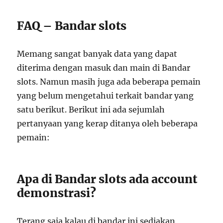
FAQ – Bandar slots
Memang sangat banyak data yang dapat
diterima dengan masuk dan main di Bandar
slots. Namun masih juga ada beberapa pemain
yang belum mengetahui terkait bandar yang
satu berikut. Berikut ini ada sejumlah
pertanyaan yang kerap ditanya oleh beberapa
pemain:
Apa di Bandar slots ada account
demonstrasi?
Terang saja kalau di bandar ini sediakan