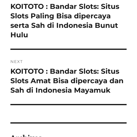
navigation
KOITOTO : Bandar Slots: Situs
Previous
post:
Slots Paling Bisa dipercaya
serta Sah di Indonesia Bunut
Hulu
NEXT
KOITOTO : Bandar Slots: Situs
Next
post:
Slots Amat Bisa dipercaya dan
Sah di Indonesia Mayamuk