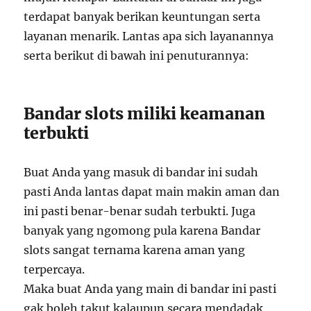
terdapat banyak berikan keuntungan serta
layanan menarik. Lantas apa sich layanannya
serta berikut di bawah ini penuturannya:
Bandar slots miliki keamanan
terbukti
Buat Anda yang masuk di bandar ini sudah
pasti Anda lantas dapat main makin aman dan
ini pasti benar-benar sudah terbukti. Juga
banyak yang ngomong pula karena Bandar
slots sangat ternama karena aman yang
terpercaya.
Maka buat Anda yang main di bandar ini pasti
gak boleh takut kalaupun secara mendadak