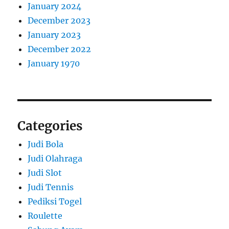
January 2024
December 2023
January 2023
December 2022
January 1970
Categories
Judi Bola
Judi Olahraga
Judi Slot
Judi Tennis
Pediksi Togel
Roulette