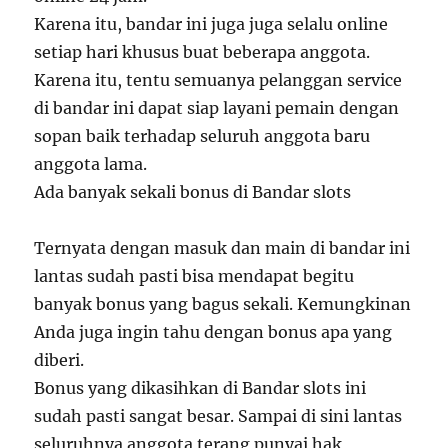
Karena itu, bandar ini juga juga selalu online
setiap hari khusus buat beberapa anggota.
Karena itu, tentu semuanya pelanggan service
di bandar ini dapat siap layani pemain dengan
sopan baik terhadap seluruh anggota baru
anggota lama.
Ada banyak sekali bonus di Bandar slots
Ternyata dengan masuk dan main di bandar ini
lantas sudah pasti bisa mendapat begitu
banyak bonus yang bagus sekali. Kemungkinan
Anda juga ingin tahu dengan bonus apa yang
diberi.
Bonus yang dikasihkan di Bandar slots ini
sudah pasti sangat besar. Sampai di sini lantas
seluruhnya anggota terang punyai hak