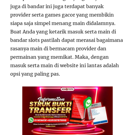
juga di bandar ini juga terdapat banyak
provider serta games gacor yang membikin
siapa saja simpel menang main didalamnya.
Buat Anda yang ketarik masuk serta main di
bandar slots pastilah dapat merasai bagaimana
rasanya main di bermacam provider dan
permainan yang memikat. Maka, dengan
masuk serta main di website ini lantas adalah
opsi yang paling pas.