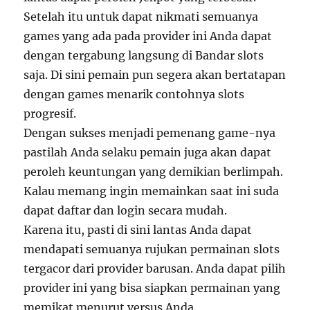
Setelah itu untuk dapat nikmati semuanya
games yang ada pada provider ini Anda dapat
dengan tergabung langsung di Bandar slots
saja. Di sini pemain pun segera akan bertatapan
dengan games menarik contohnya slots
progresif.
Dengan sukses menjadi pemenang game-nya
pastilah Anda selaku pemain juga akan dapat
peroleh keuntungan yang demikian berlimpah.
Kalau memang ingin memainkan saat ini suda
dapat daftar dan login secara mudah.
Karena itu, pasti di sini lantas Anda dapat
mendapati semuanya rujukan permainan slots
tergacor dari provider barusan. Anda dapat pilih
provider ini yang bisa siapkan permainan yang
memikat menurut versus Anda.