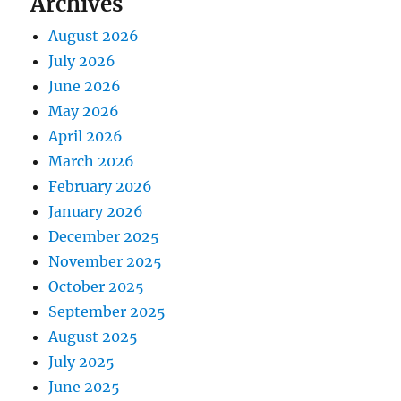
Archives
August 2026
July 2026
June 2026
May 2026
April 2026
March 2026
February 2026
January 2026
December 2025
November 2025
October 2025
September 2025
August 2025
July 2025
June 2025