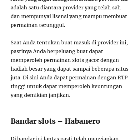
adalah satu diantara provider yang telah sah
dan mempunyai lisensi yang mampu membuat
permainan terunggul.
Saat Anda tentukan buat masuk di provider ini,
pastinya Anda berpeluang buat dapat
memperoleh permainan slots gacor dengan
hadiah besar yang dapat sampai beberapa ratus
juta. Di sini Anda dapat permainan dengan RTP
tinggi untuk dapat memperoleh keuntungan
yang demikian janjikan.
Bandar slots – Habanero
Di bandar ini lantas pasti telah menyiapkan