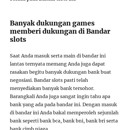
Banyak dukungan games
memberi dukungan di Bandar
slots
Saat Anda masuk serta main di bandar ini
lantas ternyata memang Anda juga dapat
rasakan begitu banyak dukungan bank buat
negosiasi. Bandar slots pasti telah
menyediakan banyak bank tersohor.
Barangkali Anda juga sangat ingin tahu apa
bank yang ada pada bandar ini. Dengan masuk
di bandar ini Anda bakal memperoleh sejumlah
bank seperti bank bca, bank bni, bank bri serta
bank cimb niaga.