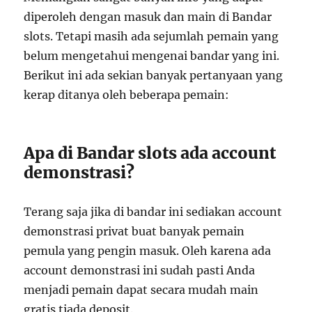
diperoleh dengan masuk dan main di Bandar
slots. Tetapi masih ada sejumlah pemain yang
belum mengetahui mengenai bandar yang ini.
Berikut ini ada sekian banyak pertanyaan yang
kerap ditanya oleh beberapa pemain:
Apa di Bandar slots ada account
demonstrasi?
Terang saja jika di bandar ini sediakan account
demonstrasi privat buat banyak pemain
pemula yang pengin masuk. Oleh karena ada
account demonstrasi ini sudah pasti Anda
menjadi pemain dapat secara mudah main
gratis tiada deposit.