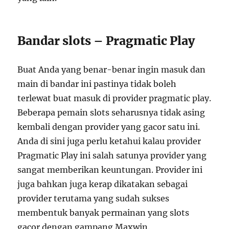
Bandar slots – Pragmatic Play
Buat Anda yang benar-benar ingin masuk dan
main di bandar ini pastinya tidak boleh
terlewat buat masuk di provider pragmatic play.
Beberapa pemain slots seharusnya tidak asing
kembali dengan provider yang gacor satu ini.
Anda di sini juga perlu ketahui kalau provider
Pragmatic Play ini salah satunya provider yang
sangat memberikan keuntungan. Provider ini
juga bahkan juga kerap dikatakan sebagai
provider terutama yang sudah sukses
membentuk banyak permainan yang slots
gacor dengan gampang Maxwin.