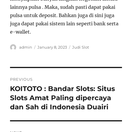
lainnya pulsa . Maka, sudah pasti dapat pakai
pulsa untuk deposit. Bahkan juga di sini juga
juga dapat pakai sistem lain seperti bank serta
e-wallet.
Author
Posted
Categories
admin
January 8, 2023
Judi Slot
on
Post
PREVIOUS
navigation
KOITOTO : Bandar Slots: Situs
Previous
post:
Slots Amat Paling dipercaya
dan Sah di Indonesia Duairi