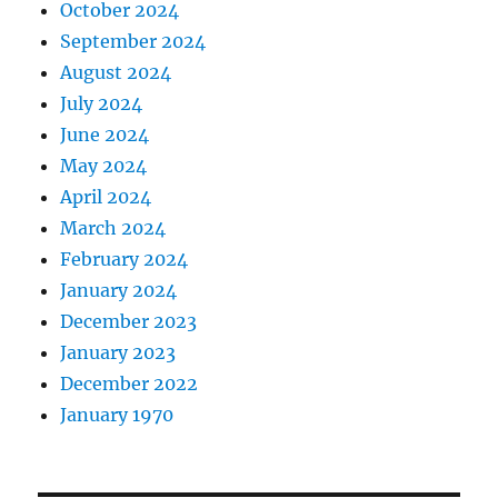
October 2024
September 2024
August 2024
July 2024
June 2024
May 2024
April 2024
March 2024
February 2024
January 2024
December 2023
January 2023
December 2022
January 1970