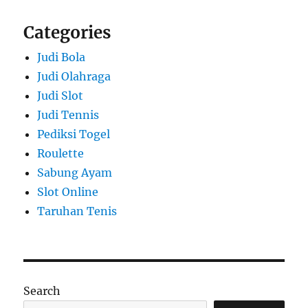
Categories
Judi Bola
Judi Olahraga
Judi Slot
Judi Tennis
Pediksi Togel
Roulette
Sabung Ayam
Slot Online
Taruhan Tenis
Search