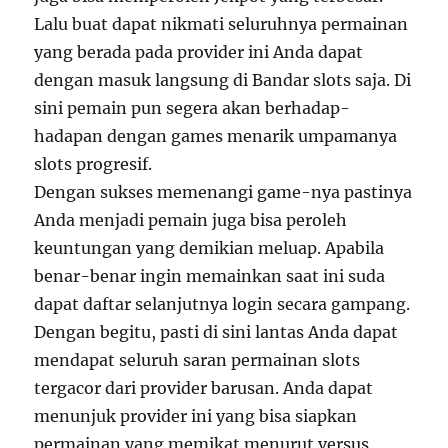
Lalu buat dapat nikmati seluruhnya permainan
yang berada pada provider ini Anda dapat
dengan masuk langsung di Bandar slots saja. Di
sini pemain pun segera akan berhadap-
hadapan dengan games menarik umpamanya
slots progresif.
Dengan sukses memenangi game-nya pastinya
Anda menjadi pemain juga bisa peroleh
keuntungan yang demikian meluap. Apabila
benar-benar ingin memainkan saat ini suda
dapat daftar selanjutnya login secara gampang.
Dengan begitu, pasti di sini lantas Anda dapat
mendapat seluruh saran permainan slots
tergacor dari provider barusan. Anda dapat
menunjuk provider ini yang bisa siapkan
permainan yang memikat menurut versus