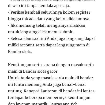
di web ini tanpa kendala apa saja.
• Periksa kembali seluruhnya kolom register
hingga tak ada data yang keliru didalamnya.
• Jika memang telah mengisinya silahkan
untuk langsung click menu submit.
• Selesai dan saat ini Anda juga langsung dapat
miliki account serta dapat langsung main di
Bandar slots.
Keuntungan serta sarana dengan masuk serta
main di Bandar slots gacor
Untuk Anda yang masuk serta main di bandar
ini tentu memang Anda juga benar-benar
untung. Kenapa? Lantaran di bandar ini lantas
terdapat beberapa memberinya keuntungan
dan layanan menarik. Lantas apa sich