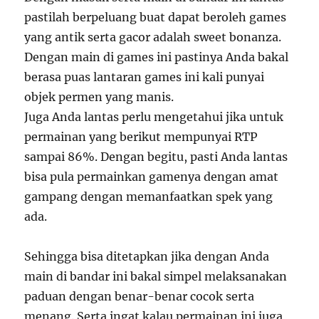
pastilah berpeluang buat dapat beroleh games
yang antik serta gacor adalah sweet bonanza.
Dengan main di games ini pastinya Anda bakal
berasa puas lantaran games ini kali punyai
objek permen yang manis.
Juga Anda lantas perlu mengetahui jika untuk
permainan yang berikut mempunyai RTP
sampai 86%. Dengan begitu, pasti Anda lantas
bisa pula permainkan gamenya dengan amat
gampang dengan memanfaatkan spek yang
ada.
Sehingga bisa ditetapkan jika dengan Anda
main di bandar ini bakal simpel melaksanakan
paduan dengan benar-benar cocok serta
menang. Serta ingat kalau permainan ini juga