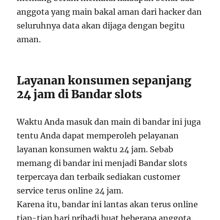
anggota yang main bakal aman dari hacker dan
seluruhnya data akan dijaga dengan begitu
aman.
Layanan konsumen sepanjang
24 jam di Bandar slots
Waktu Anda masuk dan main di bandar ini juga
tentu Anda dapat memperoleh pelayanan
layanan konsumen waktu 24 jam. Sebab
memang di bandar ini menjadi Bandar slots
terpercaya dan terbaik sediakan customer
service terus online 24 jam.
Karena itu, bandar ini lantas akan terus online
tiap-tiap hari pribadi buat beberapa anggota.