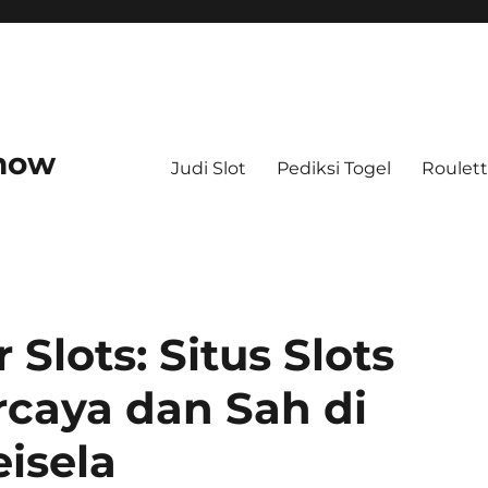
now
Judi Slot
Pediksi Togel
Roulet
Slots: Situs Slots
caya dan Sah di
isela