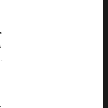
ot
i
ts
r