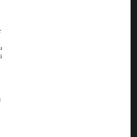
r
u
i
i