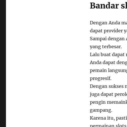
Bandar s
Dengan Anda masu
dapat provider y
Sampai dengan A
yang terbesar.
Lalu buat dapat
Anda dapat denga
pemain langsun
progresif.
Dengan sukses 
juga dapat pero
pengin memainkan
gampang.
Karena itu, past
permainan slots 