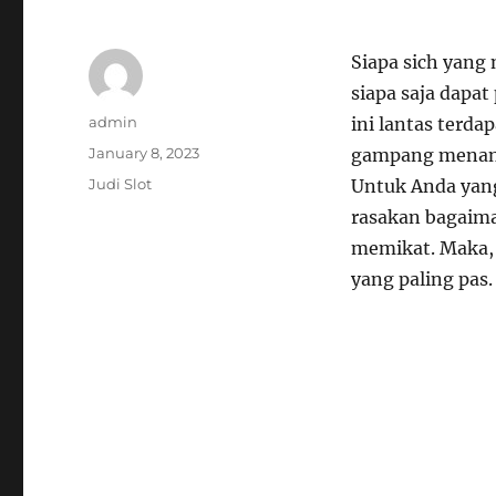
Siapa sich yang 
siapa saja dapa
Author
admin
ini lantas terda
Posted
January 8, 2023
gampang menan
on
Categories
Judi Slot
Untuk Anda yang
rasakan bagaima
memikat. Maka, 
yang paling pas.