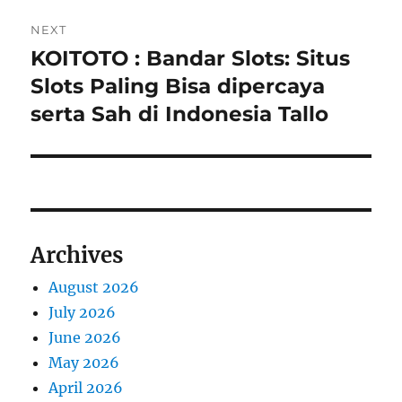
NEXT
KOITOTO : Bandar Slots: Situs
Next
post:
Slots Paling Bisa dipercaya
serta Sah di Indonesia Tallo
Archives
August 2026
July 2026
June 2026
May 2026
April 2026