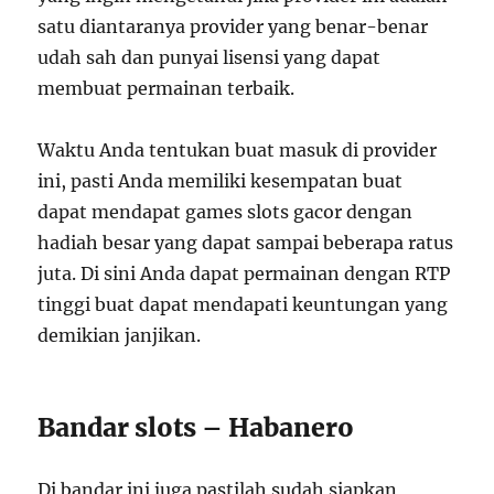
satu diantaranya provider yang benar-benar
udah sah dan punyai lisensi yang dapat
membuat permainan terbaik.
Waktu Anda tentukan buat masuk di provider
ini, pasti Anda memiliki kesempatan buat
dapat mendapat games slots gacor dengan
hadiah besar yang dapat sampai beberapa ratus
juta. Di sini Anda dapat permainan dengan RTP
tinggi buat dapat mendapati keuntungan yang
demikian janjikan.
Bandar slots – Habanero
Di bandar ini juga pastilah sudah siapkan