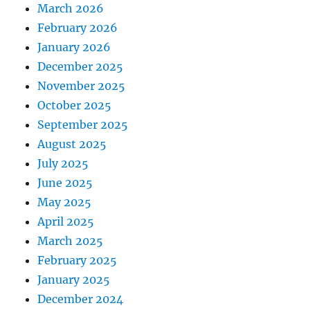
March 2026
February 2026
January 2026
December 2025
November 2025
October 2025
September 2025
August 2025
July 2025
June 2025
May 2025
April 2025
March 2025
February 2025
January 2025
December 2024