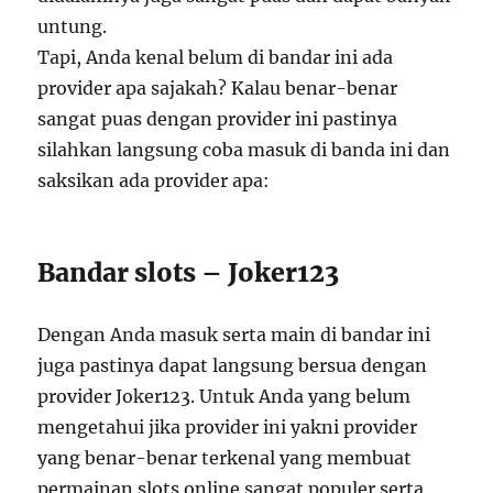
untung.
Tapi, Anda kenal belum di bandar ini ada
provider apa sajakah? Kalau benar-benar
sangat puas dengan provider ini pastinya
silahkan langsung coba masuk di banda ini dan
saksikan ada provider apa:
Bandar slots – Joker123
Dengan Anda masuk serta main di bandar ini
juga pastinya dapat langsung bersua dengan
provider Joker123. Untuk Anda yang belum
mengetahui jika provider ini yakni provider
yang benar-benar terkenal yang membuat
permainan slots online sangat populer serta