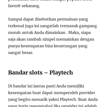
favorit sekarang.
Sampai dapat disebutkan permainan yang
terkenal juga ini sangatlah termasuk gampang
murah untuk Anda dimainkan . Maka, siapa
saja akan tambah simpel memainkan dengan
punya kesempatan bisa keuntungan yang
sangat besar.
Bandar slots – Playtech
Di bandar ini lantas pasti Anda memiliki
kesempatan buat dapat memperoleh provider
yang begitu menarik yakni Playtech. Buat Anda
yang ingin mengetahui jika provider ini adalah