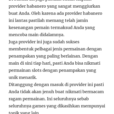
provider habanero yang sangat menggiurkan
buat Anda. Oleh karena ada provider habanero
ini lantas pastilah memang telah jamin
kesenangan pemain termaksud Anda yang
mencoba main didalamnya.
Juga provider ini juga sudah sukses
membentuk pelbagai jenis permainan dengan
penampakan yang paling berlainan. Dengan
main di sini tiap hari, pasti Anda bisa nikmati
permainan slots dengan penampakan yang
unik menarik.
Ditanggung dengan masuk di provider ini pasti
Anda tidak akan jenuh buat nikmati bermacam
ragam permainan. Ini seluruhnya sebab
seluruhnya games yang dikasihkan mempunyai
topik yang lain.