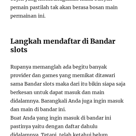
pemain pastilah tak akan berasa bosan main
permainan ini.
Langkah mendaftar di Bandar
slots
Rupanya memanglah ada begitu banyak
provider dan games yang memikat ditawari
sama Bandar slots maka dari itu bikin siapa saja
berkesan untuk dapat masuk dan main
didalamnya. Barangkali Anda juga ingin masuk
dan main di bandar ini.
Buat Anda yang ingin masuk di bandar ini
pastinya yaitu dengan daftar dahulu
didalamnya. Tetapi, telah ketahui belum