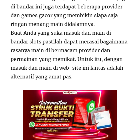
di bandar ini juga terdapat beberapa provider
dan games gacor yang membikin siapa saja
ringan menang main didalamnya.
Buat Anda yang suka masuk dan main di
bandar slots pastilah dapat merasai bagaimana
rasanya main di bermacam provider dan
permainan yang memikat. Untuk itu, dengan
masuk dan main di web-site ini lantas adalah
alternatif yang amat pas.