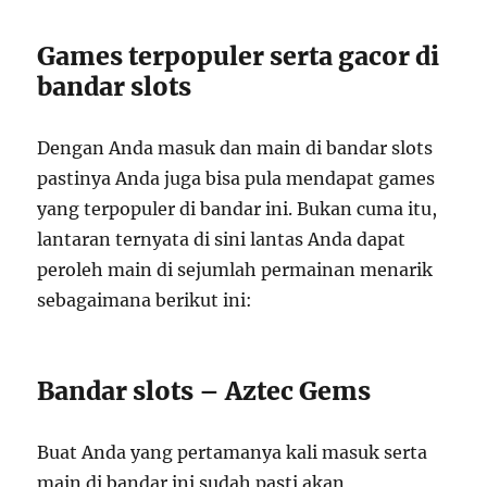
Games terpopuler serta gacor di
bandar slots
Dengan Anda masuk dan main di bandar slots
pastinya Anda juga bisa pula mendapat games
yang terpopuler di bandar ini. Bukan cuma itu,
lantaran ternyata di sini lantas Anda dapat
peroleh main di sejumlah permainan menarik
sebagaimana berikut ini:
Bandar slots – Aztec Gems
Buat Anda yang pertamanya kali masuk serta
main di bandar ini sudah pasti akan