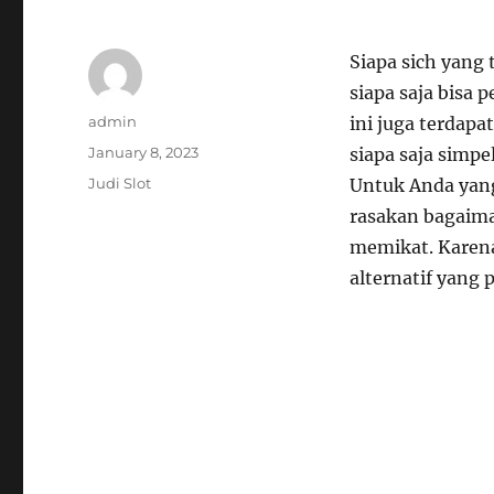
Siapa sich yang 
siapa saja bisa
Author
admin
ini juga terdap
Posted
January 8, 2023
siapa saja simp
on
Categories
Judi Slot
Untuk Anda yang
rasakan bagaima
memikat. Karena
alternatif yang p