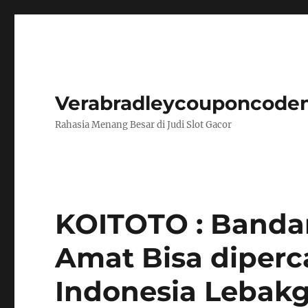
Verabradleycouponcode
Rahasia Menang Besar di Judi Slot Gacor
KOITOTO : Bandar 
Amat Bisa diperca
Indonesia Lebak