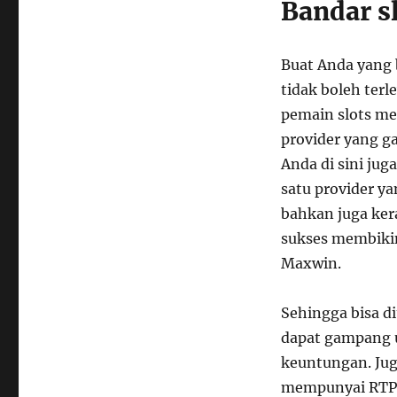
Bandar s
Buat Anda yang 
tidak boleh terl
pemain slots me
provider yang ga
Anda di sini jug
satu provider y
bahkan juga ker
sukses membikin
Maxwin.
Sehingga bisa d
dapat gampang 
keuntungan. Jug
mempunyai RTP 