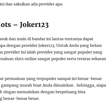
ni dan saksikan ada provider apa:
lots – Joker123
uk dan main di bandar ini lantas tentunya dapat
pa dengan provider Joker123. Untuk Anda yang belum
 provider ini ialah provider yang sangat populer yang
inan slots online sangat populer serta teratas sekara
but permainan yang terpopuler sampai ini benar-benar
 gampang murah buat Anda dimainkan . Sehingga, siapa
ih ringan memainkan dengan berpeluang bisa
g benar-benar besar.