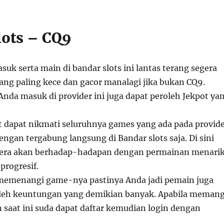
lots – CQ9
k serta main di bandar slots ini lantas terang segera
yang paling kece dan gacor manalagi jika bukan CQ9.
nda masuk di provider ini juga dapat peroleh Jekpot ya
t dapat nikmati seluruhnya games yang ada pada provid
engan tergabung langsung di Bandar slots saja. Di sini
gera akan berhadap-hadapan dengan permainan menari
progresif.
memenangi game-nya pastinya Anda jadi pemain juga
oleh keuntungan yang demikian banyak. Apabila meman
aat ini suda dapat daftar kemudian login dengan