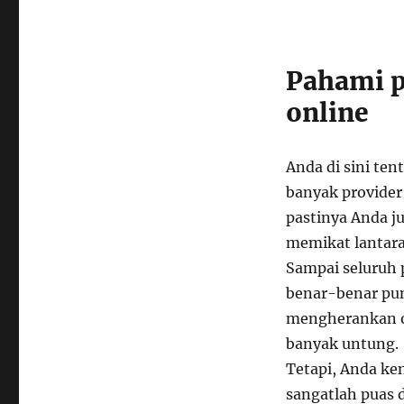
Pahami p
online
Anda di sini ten
banyak provider
pastinya Anda 
memikat lantara
Sampai seluruh 
benar-benar puny
mengherankan o
banyak untung.
Tetapi, Anda ken
sangatlah puas d