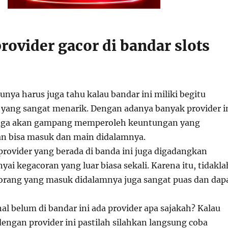
rovider gacor di bandar slots
tunya harus juga tahu kalau bandar ini miliki begitu
 yang sangat menarik. Dengan adanya banyak provider i
juga akan gampang memperoleh keuntungan yang
n bisa masuk dan main didalamnya.
provider yang berada di banda ini juga digadangkan
ai kegacoran yang luar biasa sekali. Karena itu, tidakla
rang yang masuk didalamnya juga sangat puas dan dap
al belum di bandar ini ada provider apa sajakah? Kalau
engan provider ini pastilah silahkan langsung coba