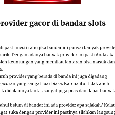
rovider gacor di bandar slots
ah pasti mesti tahu jika bandar ini punyai banyak provide
arik. Dengan adanya banyak provider ini pasti Anda ak
leh keuntungan yang memikat lantaran bisa masuk dan
a.
ruh provider yang berada di banda ini juga digadang
acoran yang sangat luar biasa. Karena itu, tidak aneh
k didalamnya lantas sangat juga puas dan dapat banyak
ahui belum di bandar ini ada provider apa sajakah? Kala
gat suka dengan provider ini pastinya silahkan langsun