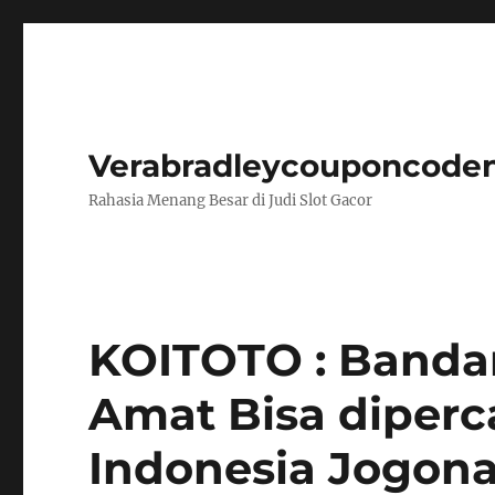
Verabradleycouponcode
Rahasia Menang Besar di Judi Slot Gacor
KOITOTO : Bandar 
Amat Bisa diperca
Indonesia Jogon