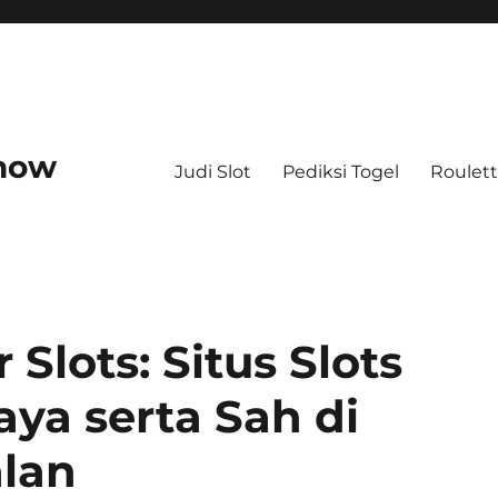
now
Judi Slot
Pediksi Togel
Roulet
Slots: Situs Slots
ya serta Sah di
alan