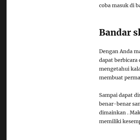
coba masuk di ba
Bandar s
Dengan Anda mas
dapat berbicara
mengetahui kalau
membuat permaina
Sampai dapat di
benar-benar sa
dimainkan . Ma
memiliki kesemp