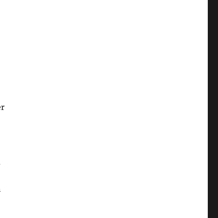
er
a
n