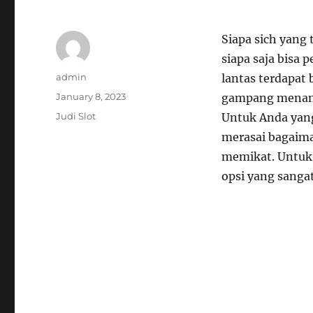
Siapa sich yang 
siapa saja bisa 
Author
admin
lantas terdapat 
Posted
January 8, 2023
gampang menan
on
Categories
Judi Slot
Untuk Anda yang
merasai bagaima
memikat. Untuk 
opsi yang sangat