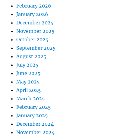
February 2026
January 2026
December 2025
November 2025
October 2025
September 2025
August 2025
July 2025
June 2025
May 2025
April 2025
March 2025
February 2025
January 2025
December 2024
November 2024