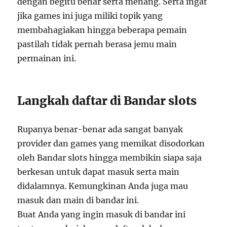
dengan begitu benar serta menang. Serta ingat
jika games ini juga miliki topik yang
membahagiakan hingga beberapa pemain
pastilah tidak pernah berasa jemu main
permainan ini.
Langkah daftar di Bandar slots
Rupanya benar-benar ada sangat banyak
provider dan games yang memikat disodorkan
oleh Bandar slots hingga membikin siapa saja
berkesan untuk dapat masuk serta main
didalamnya. Kemungkinan Anda juga mau
masuk dan main di bandar ini.
Buat Anda yang ingin masuk di bandar ini