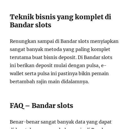
Teknik bisnis yang komplet di
Bandar slots
Renungkan sampai di Bandar slots menyiapkan
sangat banyak metoda yang paling komplet
terutama buat bisnis deposit. Di Bandar slots
ini berikan deposit mulai dengan pulsa, e-
wallet serta pulsa ini pastinya bikin pemain
bertambah rajin main didalamnya.
FAQ – Bandar slots
Benar-benar sangat banyak data yang dapat