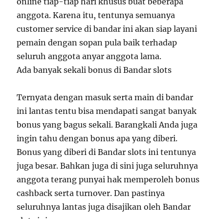
online tiap-tiap hari khusus buat beberapa
anggota. Karena itu, tentunya semuanya
customer service di bandar ini akan siap layani
pemain dengan sopan pula baik terhadap
seluruh anggota anyar anggota lama.
Ada banyak sekali bonus di Bandar slots
Ternyata dengan masuk serta main di bandar
ini lantas tentu bisa mendapati sangat banyak
bonus yang bagus sekali. Barangkali Anda juga
ingin tahu dengan bonus apa yang diberi.
Bonus yang diberi di Bandar slots ini tentunya
juga besar. Bahkan juga di sini juga seluruhnya
anggota terang punyai hak memperoleh bonus
cashback serta turnover. Dan pastinya
seluruhnya lantas juga disajikan oleh Bandar