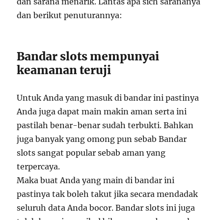
dan sarana menarik. Lantas apa sich sarananya
dan berikut penuturannya:
Bandar slots mempunyai
keamanan teruji
Untuk Anda yang masuk di bandar ini pastinya
Anda juga dapat main makin aman serta ini
pastilah benar-benar sudah terbukti. Bahkan
juga banyak yang omong pun sebab Bandar
slots sangat popular sebab aman yang
terpercaya.
Maka buat Anda yang main di bandar ini
pastinya tak boleh takut jika secara mendadak
seluruh data Anda bocor. Bandar slots ini juga