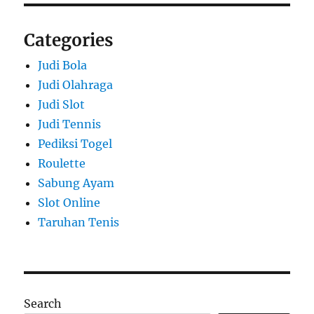
Categories
Judi Bola
Judi Olahraga
Judi Slot
Judi Tennis
Pediksi Togel
Roulette
Sabung Ayam
Slot Online
Taruhan Tenis
Search