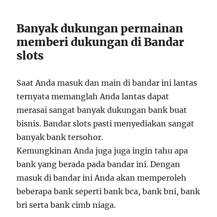
Banyak dukungan permainan
memberi dukungan di Bandar
slots
Saat Anda masuk dan main di bandar ini lantas
ternyata memanglah Anda lantas dapat
merasai sangat banyak dukungan bank buat
bisnis. Bandar slots pasti menyediakan sangat
banyak bank tersohor.
Kemungkinan Anda juga juga ingin tahu apa
bank yang berada pada bandar ini. Dengan
masuk di bandar ini Anda akan memperoleh
beberapa bank seperti bank bca, bank bni, bank
bri serta bank cimb niaga.