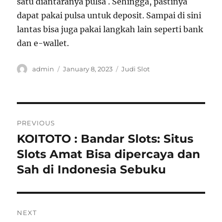
satu diantaranya pulsa . Sehingga, pastinya
dapat pakai pulsa untuk deposit. Sampai di sini
lantas bisa juga pakai langkah lain seperti bank
dan e-wallet.
Author
Posted
Categories
admin
January 8, 2023
Judi Slot
on
Post
PREVIOUS
navigation
KOITOTO : Bandar Slots: Situs
Previous
post:
Slots Amat Bisa dipercaya dan
Sah di Indonesia Sebuku
NEXT