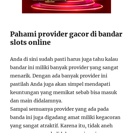
Pahami provider gacor di bandar
slots online
Anda di sini sudah pasti harus juga tahu kalau
bandar ini miliki banyak provider yang sangat
menarik. Dengan ada banyak provider ini
pastilah Anda juga akan simpel mendapati
keuntungan yang memikat sebab bisa masuk
dan main didalamnya.
Sampai semuanya provider yang ada pada
banda ini juga digadang amat miliki kegacoran
yang sangat atraktif. Karena itu, tidak aneh