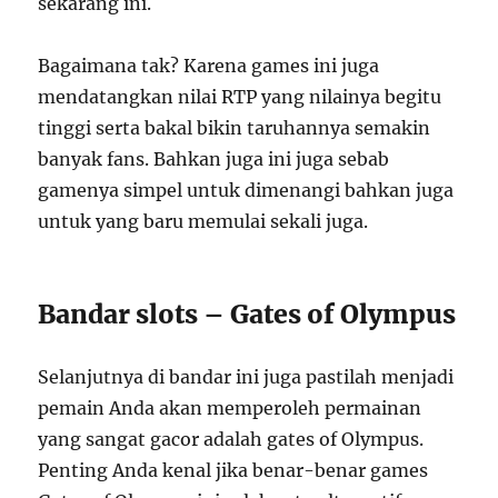
sekarang ini.
Bagaimana tak? Karena games ini juga
mendatangkan nilai RTP yang nilainya begitu
tinggi serta bakal bikin taruhannya semakin
banyak fans. Bahkan juga ini juga sebab
gamenya simpel untuk dimenangi bahkan juga
untuk yang baru memulai sekali juga.
Bandar slots – Gates of Olympus
Selanjutnya di bandar ini juga pastilah menjadi
pemain Anda akan memperoleh permainan
yang sangat gacor adalah gates of Olympus.
Penting Anda kenal jika benar-benar games