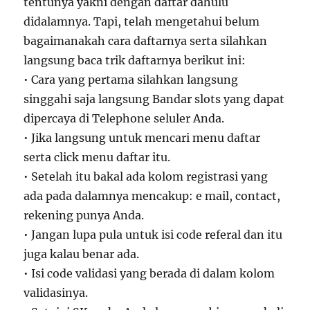
tentunya yakni dengan daftar dahulu
didalamnya. Tapi, telah mengetahui belum
bagaimanakah cara daftarnya serta silahkan
langsung baca trik daftarnya berikut ini:
• Cara yang pertama silahkan langsung
singgahi saja langsung Bandar slots yang dapat
dipercaya di Telephone seluler Anda.
• Jika langsung untuk mencari menu daftar
serta click menu daftar itu.
• Setelah itu bakal ada kolom registrasi yang
ada pada dalamnya mencakup: e mail, contact,
rekening punya Anda.
• Jangan lupa pula untuk isi code referal dan itu
juga kalau benar ada.
• Isi code validasi yang berada di dalam kolom
validasinya.