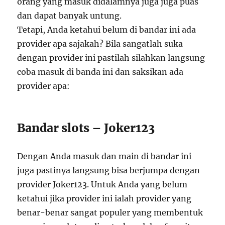
orang yang masuk didalamnya juga juga puas
dan dapat banyak untung.
Tetapi, Anda ketahui belum di bandar ini ada
provider apa sajakah? Bila sangatlah suka
dengan provider ini pastilah silahkan langsung
coba masuk di banda ini dan saksikan ada
provider apa:
Bandar slots – Joker123
Dengan Anda masuk dan main di bandar ini
juga pastinya langsung bisa berjumpa dengan
provider Joker123. Untuk Anda yang belum
ketahui jika provider ini ialah provider yang
benar-benar sangat populer yang membentuk