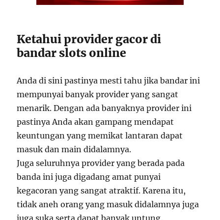
Ketahui provider gacor di
bandar slots online
Anda di sini pastinya mesti tahu jika bandar ini
mempunyai banyak provider yang sangat
menarik. Dengan ada banyaknya provider ini
pastinya Anda akan gampang mendapat
keuntungan yang memikat lantaran dapat
masuk dan main didalamnya.
Juga seluruhnya provider yang berada pada
banda ini juga digadang amat punyai
kegacoran yang sangat atraktif. Karena itu,
tidak aneh orang yang masuk didalamnya juga
juga suka serta dapat banyak untung.