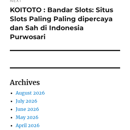
NEXT
KOITOTO : Bandar Slots: Situs
Next
post:
Slots Paling Paling dipercaya
dan Sah di Indonesia
Purwosari
Archives
August 2026
July 2026
June 2026
May 2026
April 2026