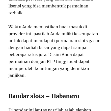
lisensi yang bisa membentuk permainan
terbaik.
Waktu Anda memastikan buat masuk di
provider ini, pastilah Anda miliki kesempatan
untuk dapat mendapati permainan slots gacor
dengan hadiah besar yang dapat sampai
beberapa ratus juta. Di sini Anda dapat
permainan dengan RTP tinggi buat dapat
memperoleh keuntungan yang demikian
janjikan.
Bandar slots – Habanero
Di bandar ini lantas pastilah telah siapkan