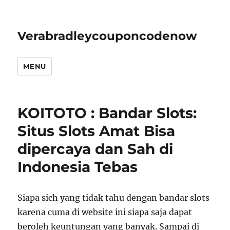
Verabradleycouponcodenow
MENU
KOITOTO : Bandar Slots:
Situs Slots Amat Bisa
dipercaya dan Sah di
Indonesia Tebas
Siapa sich yang tidak tahu dengan bandar slots
karena cuma di website ini siapa saja dapat
beroleh keuntungan yang banyak. Sampai di