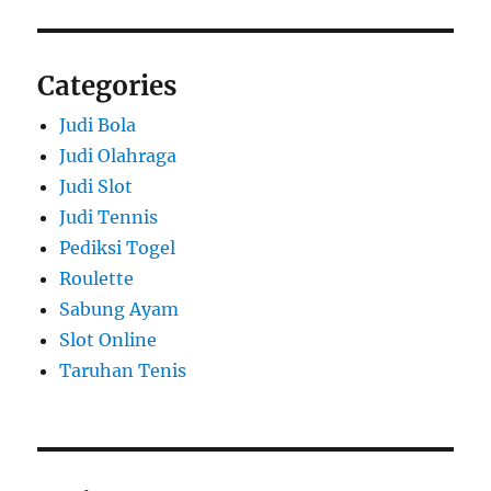
Categories
Judi Bola
Judi Olahraga
Judi Slot
Judi Tennis
Pediksi Togel
Roulette
Sabung Ayam
Slot Online
Taruhan Tenis