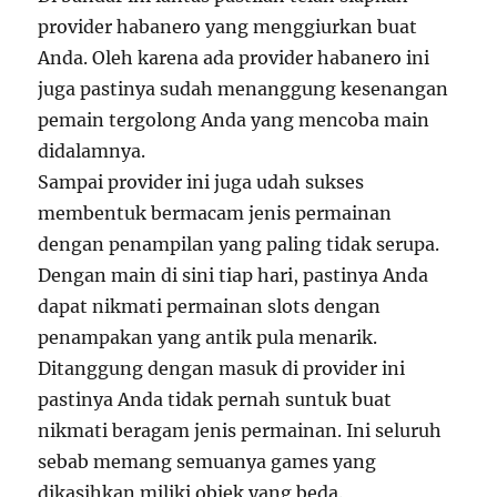
provider habanero yang menggiurkan buat
Anda. Oleh karena ada provider habanero ini
juga pastinya sudah menanggung kesenangan
pemain tergolong Anda yang mencoba main
didalamnya.
Sampai provider ini juga udah sukses
membentuk bermacam jenis permainan
dengan penampilan yang paling tidak serupa.
Dengan main di sini tiap hari, pastinya Anda
dapat nikmati permainan slots dengan
penampakan yang antik pula menarik.
Ditanggung dengan masuk di provider ini
pastinya Anda tidak pernah suntuk buat
nikmati beragam jenis permainan. Ini seluruh
sebab memang semuanya games yang
dikasihkan miliki objek yang beda.