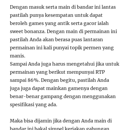
Dengan masuk serta main di bandar ini lantas
pastilah punya kesempatan untuk dapat
beroleh games yang antik serta gacor ialah
sweet bonanza. Dengan main di permainan ini
pastilah Anda akan berasa puas lantaran
permainan ini kali punyai topik permen yang
manis.
Sampai Anda juga harus mengetahui jika untuk
permainan yang berikut mempunyai RTP
sampai 86%. Dengan begitu, pastilah Anda
juga juga dapat mainkan gamenya dengan
benar-benar gampang dengan menggunakan
spesifikasi yang ada.
Maka bisa dijamin jika dengan Anda main di
bandar ini bakal simpel kerjakan gabungan