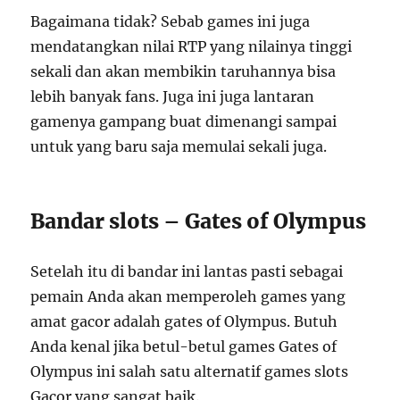
Bagaimana tidak? Sebab games ini juga
mendatangkan nilai RTP yang nilainya tinggi
sekali dan akan membikin taruhannya bisa
lebih banyak fans. Juga ini juga lantaran
gamenya gampang buat dimenangi sampai
untuk yang baru saja memulai sekali juga.
Bandar slots – Gates of Olympus
Setelah itu di bandar ini lantas pasti sebagai
pemain Anda akan memperoleh games yang
amat gacor adalah gates of Olympus. Butuh
Anda kenal jika betul-betul games Gates of
Olympus ini salah satu alternatif games slots
Gacor yang sangat baik.