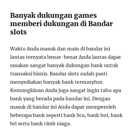
Banyak dukungan games
memberi dukungan di Bandar
slots
Waktu Anda masuk dan main di bandar ini
lantas ternyata benar-benar Anda lantas dapat
rasakan sangat banyak dukungan bank untuk
transaksi bisnis. Bandar slots sudah pasti
menyediakan banyak bank termasyhur.
Kemungkinan Anda juga sangat ingin tahu apa
bank yang berada pada bandar ini. Dengan
masuk di bandar ini Anda dapat memperoleh
beberapa bank seperti bank bca, bank bni, bank
bri serta bank cimb niaga.