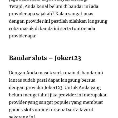
Tetapi, Anda kenal belum di bandar ini ada
provider apa sajakah? Kalau sangat puas
dengan provider ini pastilah silahkan langsung
coba masuk di banda ini serta tonton ada
provider apa:
Bandar slots – Joker123
Dengan Anda masuk serta main di bandar ini
lantas sudah pasti dapat langsung bersua
dengan provider Joker123. Untuk Anda yang
belum mengetahui jika provider ini merupakan
provider yang sangat populer yang membuat
games slots online terkenal serta favorit
sekarang ini.