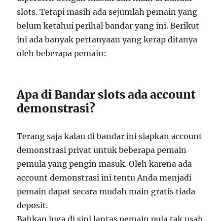
slots. Tetapi masih ada sejumlah pemain yang
belum ketahui perihal bandar yang ini. Berikut
ini ada banyak pertanyaan yang kerap ditanya
oleh beberapa pemain:
Apa di Bandar slots ada account
demonstrasi?
Terang saja kalau di bandar ini siapkan account
demonstrasi privat untuk beberapa pemain
pemula yang pengin masuk. Oleh karena ada
account demonstrasi ini tentu Anda menjadi
pemain dapat secara mudah main gratis tiada
deposit.
Bahkan juga di sini lantas pemain pula tak usah