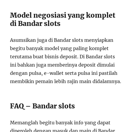
Model negosiasi yang komplet
di Bandar slots
Asumsikan juga di Bandar slots menyiapkan
begitu banyak model yang paling komplet
terutama buat bisnis deposit. Di Bandar slots
ini bahkan juga memberinya deposit dimulai
dengan pulsa, e-wallet serta pulsa ini pastilah
membikin pemain lebih rajin main didalamnya.
FAQ – Bandar slots
Memanglah begitu banyak info yang dapat
diperoleh dengan masuk dan main di Bandar