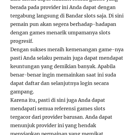
berada pada provider ini Anda dapat dengan
tergabung langsung di Bandar slots saja. Di sini
pemain pun akan segera berhadap-hadapan
dengan games menarik umpamanya slots
progresif.
Dengan sukses meraih kemenangan game-nya
pasti Anda selaku pemain juga dapat mendapat
keuntungan yang demikian banyak. Apabila
benar-benar ingin memainkan saat ini suda
dapat daftar dan selanjutnya login secara
gampang.
Karena itu, pasti di sini juga Anda dapat
mendapati semua referensi games slots
tergacor dari provider barusan. Anda dapat
menunjuk provider ini yang hendak
menyiapkan permainan yang memikat