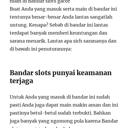
main di Bandar slots gacor
Buat Anda yang masuk serta main di bandar ini
tentunya benar-benar Anda lantas sangatlah
untung. Kenapa? Sebab di bandar ini lantas
terdapat banyak memberi keuntungan dan
sarana menarik. Lantas apa sich sarananya dan
di bawah ini penuturannya:
Bandar slots punyai keamanan
terjaga
Untuk Anda yang masuk di bandar ini sudah
pasti Anda juga dapat main makin aman dan ini
pastinya betul-betul sudah terbukti. Bahkan
juga banyak yang ngomong pula karena Bandar