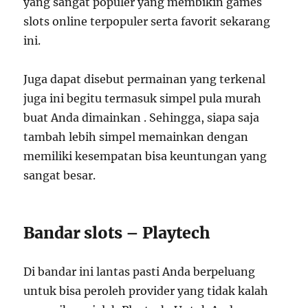
yang sangat populer yang membikin games
slots online terpopuler serta favorit sekarang
ini.
Juga dapat disebut permainan yang terkenal
juga ini begitu termasuk simpel pula murah
buat Anda dimainkan . Sehingga, siapa saja
tambah lebih simpel memainkan dengan
memiliki kesempatan bisa keuntungan yang
sangat besar.
Bandar slots – Playtech
Di bandar ini lantas pasti Anda berpeluang
untuk bisa peroleh provider yang tidak kalah