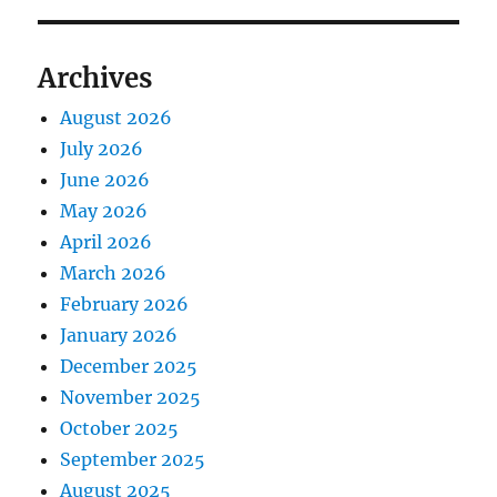
Archives
August 2026
July 2026
June 2026
May 2026
April 2026
March 2026
February 2026
January 2026
December 2025
November 2025
October 2025
September 2025
August 2025