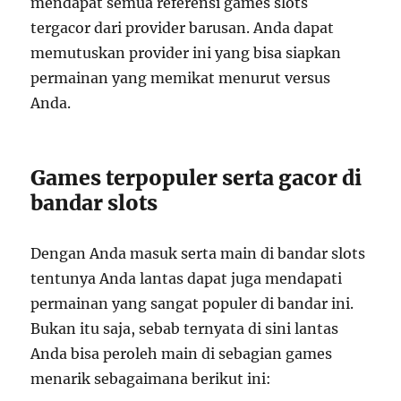
mendapat semua referensi games slots
tergacor dari provider barusan. Anda dapat
memutuskan provider ini yang bisa siapkan
permainan yang memikat menurut versus
Anda.
Games terpopuler serta gacor di
bandar slots
Dengan Anda masuk serta main di bandar slots
tentunya Anda lantas dapat juga mendapati
permainan yang sangat populer di bandar ini.
Bukan itu saja, sebab ternyata di sini lantas
Anda bisa peroleh main di sebagian games
menarik sebagaimana berikut ini: