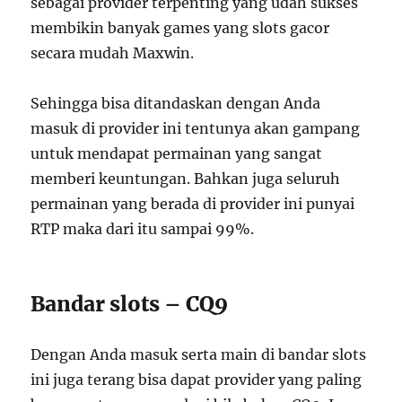
sebagai provider terpenting yang udah sukses
membikin banyak games yang slots gacor
secara mudah Maxwin.
Sehingga bisa ditandaskan dengan Anda
masuk di provider ini tentunya akan gampang
untuk mendapat permainan yang sangat
memberi keuntungan. Bahkan juga seluruh
permainan yang berada di provider ini punyai
RTP maka dari itu sampai 99%.
Bandar slots – CQ9
Dengan Anda masuk serta main di bandar slots
ini juga terang bisa dapat provider yang paling