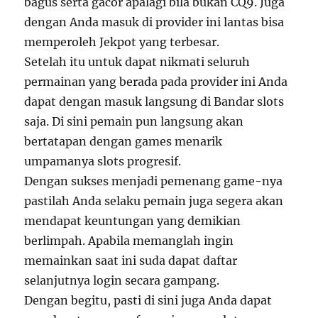
bagus serta gacor apalagi bila bukan CQ9. Juga
dengan Anda masuk di provider ini lantas bisa
memperoleh Jekpot yang terbesar.
Setelah itu untuk dapat nikmati seluruh
permainan yang berada pada provider ini Anda
dapat dengan masuk langsung di Bandar slots
saja. Di sini pemain pun langsung akan
bertatapan dengan games menarik
umpamanya slots progresif.
Dengan sukses menjadi pemenang game-nya
pastilah Anda selaku pemain juga segera akan
mendapat keuntungan yang demikian
berlimpah. Apabila memanglah ingin
memainkan saat ini suda dapat daftar
selanjutnya login secara gampang.
Dengan begitu, pasti di sini juga Anda dapat