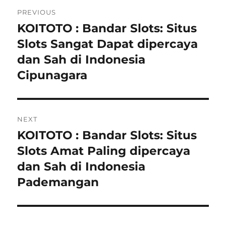
Post
PREVIOUS
navigation
KOITOTO : Bandar Slots: Situs
Previous
post:
Slots Sangat Dapat dipercaya
dan Sah di Indonesia
Cipunagara
NEXT
KOITOTO : Bandar Slots: Situs
Next
post:
Slots Amat Paling dipercaya
dan Sah di Indonesia
Pademangan