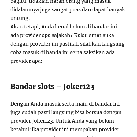
begitu, tidaklah heran orang yang masuk
didalamnya juga sangat puas dan dapat banyak
untung.
Akan tetapi, Anda kenal belum di bandar ini
ada provider apa sajakah? Kalau amat suka
dengan provider ini pastilah silahkan langsung
coba masuk di banda ini serta saksikan ada
provider apa:
Bandar slots – Joker123
Dengan Anda masuk serta main di bandar ini
juga sudah pasti langsung bisa bersua dengan
provider Joker123. Untuk Anda yang belum
ketahui jika provider ini merupakan provider