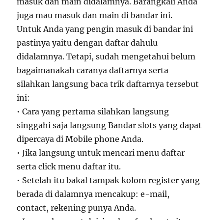
masuk dan main didalamnya. Barangkali Anda
juga mau masuk dan main di bandar ini.
Untuk Anda yang pengin masuk di bandar ini
pastinya yaitu dengan daftar dahulu
didalamnya. Tetapi, sudah mengetahui belum
bagaimanakah caranya daftarnya serta
silahkan langsung baca trik daftarnya tersebut
ini:
• Cara yang pertama silahkan langsung
singgahi saja langsung Bandar slots yang dapat
dipercaya di Mobile phone Anda.
• Jika langsung untuk mencari menu daftar
serta click menu daftar itu.
• Setelah itu bakal tampak kolom register yang
berada di dalamnya mencakup: e-mail,
contact, rekening punya Anda.