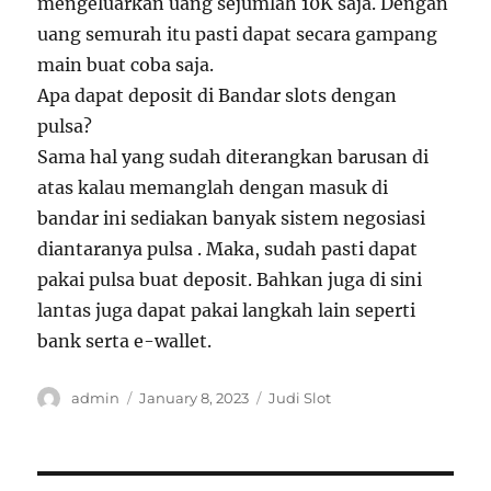
mengeluarkan uang sejumlah 10K saja. Dengan
uang semurah itu pasti dapat secara gampang
main buat coba saja.
Apa dapat deposit di Bandar slots dengan
pulsa?
Sama hal yang sudah diterangkan barusan di
atas kalau memanglah dengan masuk di
bandar ini sediakan banyak sistem negosiasi
diantaranya pulsa . Maka, sudah pasti dapat
pakai pulsa buat deposit. Bahkan juga di sini
lantas juga dapat pakai langkah lain seperti
bank serta e-wallet.
Author
Posted
Categories
admin
January 8, 2023
Judi Slot
on