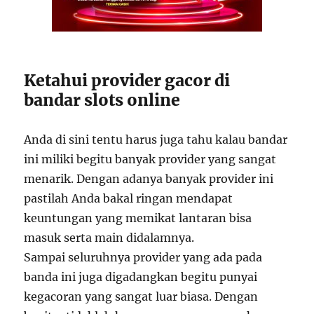
Ketahui provider gacor di
bandar slots online
Anda di sini tentu harus juga tahu kalau bandar
ini miliki begitu banyak provider yang sangat
menarik. Dengan adanya banyak provider ini
pastilah Anda bakal ringan mendapat
keuntungan yang memikat lantaran bisa
masuk serta main didalamnya.
Sampai seluruhnya provider yang ada pada
banda ini juga digadangkan begitu punyai
kegacoran yang sangat luar biasa. Dengan