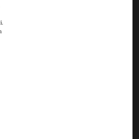
h
i.
h