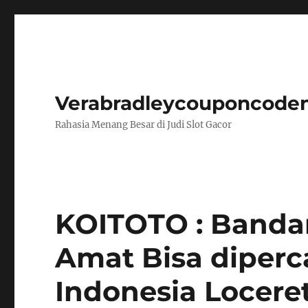
Verabradleycouponcode
Rahasia Menang Besar di Judi Slot Gacor
KOITOTO : Bandar 
Amat Bisa diperc
Indonesia Locere