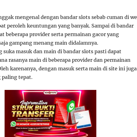
 nggak mengenal dengan bandar slots sebab cuman di w
dapat peroleh keuntungan yang banyak. Sampai di bandar
pat beberapa provider serta permainan gacor yang
saja gampang menang main didalamnya.
 suka masuk dan main di bandar slots pasti dapat
na rasanya main di beberapa provider dan permainan
leh karenanya, dengan masuk serta main di site ini juga
 paling tepat.