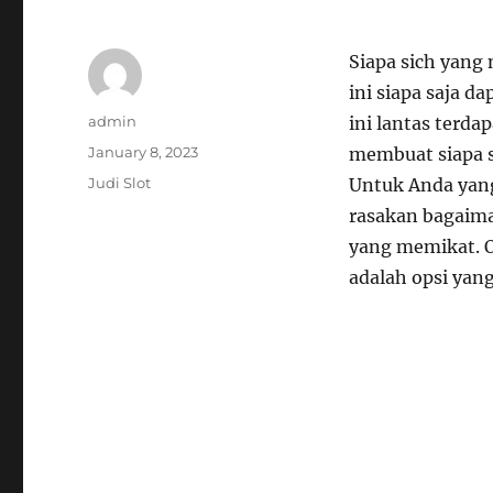
Siapa sich yang
ini siapa saja 
Author
admin
ini lantas terda
Posted
January 8, 2023
membuat siapa 
on
Categories
Judi Slot
Untuk Anda yang
rasakan bagaima
yang memikat. O
adalah opsi yang