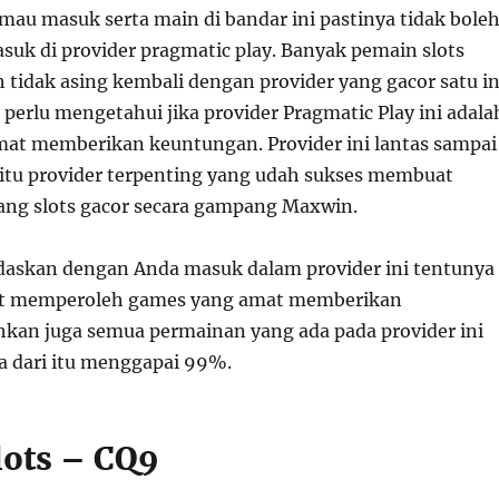
mau masuk serta main di bandar ini pastinya tidak bole
suk di provider pragmatic play. Banyak pemain slots
 tidak asing kembali dengan provider yang gacor satu in
a perlu mengetahui jika provider Pragmatic Play ini adala
mat memberikan keuntungan. Provider ini lantas sampai
aitu provider terpenting yang udah sukses membuat
ng slots gacor secara gampang Maxwin.
daskan dengan Anda masuk dalam provider ini tentunya
at memperoleh games yang amat memberikan
kan juga semua permainan yang ada pada provider ini
 dari itu menggapai 99%.
lots – CQ9