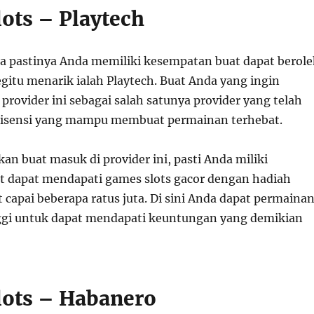
lots – Playtech
uga pastinya Anda memiliki kesempatan buat dapat berol
gitu menarik ialah Playtech. Buat Anda yang ingin
provider ini sebagai salah satunya provider yang telah
i lisensi yang mampu membuat permainan terhebat.
an buat masuk di provider ini, pasti Anda miliki
 dapat mendapati games slots gacor dengan hadiah
 capai beberapa ratus juta. Di sini Anda dapat permaina
ggi untuk dapat mendapati keuntungan yang demikian
lots – Habanero