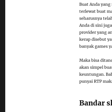
Buat Anda yang 
terlewat buat ma
seharusnya telah
Anda di sini jug
provider yang a
kerap disebut y
banyak games ya
Maka bisa ditan
akan simpel bu
keuntungan. Bah
punyai RTP maka
Bandar s