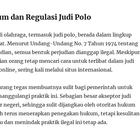
m dan Regulasi Judi Polo
di olahraga, termasuk judi polo, berada dalam lingkup
at. Menurut Undang-Undang No. 7 Tahun 1974 tentang
udian, semua bentuk perjudian dianggap ilegal. Meskipu
an orang tetap mencari cara untuk terlibat dalam judi
nline, sering kali melalui situs internasional.
urang tegas membuatnya sulit bagi pemerintah untuk
nggulangi praktik ini. Sebagian besar akseptor judi
ar negeri, sehingga sulit dijangkau oleh otoritas hukum
ah terus menerapkan penegakan hukum, tetapi kesulitan
dan menindak praktik ilegal ini tetap ada.