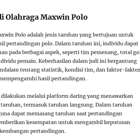
udi Olahraga Maxwin Polo
axwin Polo adalah jenis taruhan yang bertujuan untuk
il pertandingan polo. Dalam taruhan ini, individu dapat
n pada berbagai aspek, seperti tim pemenang, total gol
ndividu pemain. Keberhasilan dalam judi ini bergantung
ndalam tentang statistik, kondisi tim, dan faktor-fakto
 mempengaruhi hasil pertandingan.
ya dilakukan melalui platform daring yang menawarkan
n taruhan, termasuk taruhan langsung. Dalam taruhan
guna dapat memasang taruhan saat pertandingan
emberikan kesempatan untuk mengambil keputusan
rkembangan pertandingan.