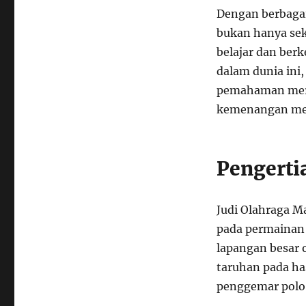
Dengan berbagai
bukan hanya seka
belajar dan ber
dalam dunia in
pemahaman mere
kemenangan me
Pengerti
Judi Olahraga M
pada permainan 
lapangan besar 
taruhan pada ha
penggemar polo 