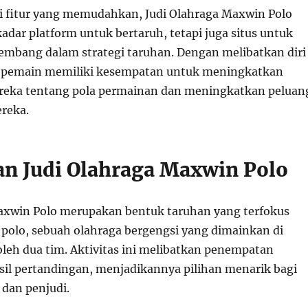
 fitur yang memudahkan, Judi Olahraga Maxwin Polo
dar platform untuk bertaruh, tetapi juga situs untuk
kembang dalam strategi taruhan. Dengan melibatkan diri
i, pemain memiliki kesempatan untuk meningkatkan
ka tentang pola permainan dan meningkatkan peluan
reka.
an Judi Olahraga Maxwin Polo
axwin Polo merupakan bentuk taruhan yang terfokus
polo, sebuah olahraga bergengsi yang dimainkan di
oleh dua tim. Aktivitas ini melibatkan penempatan
sil pertandingan, menjadikannya pilihan menarik bagi
dan penjudi.