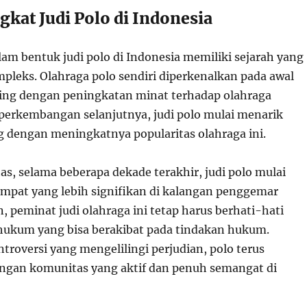
gkat Judi Polo di Indonesia
lam bentuk judi polo di Indonesia memiliki sejarah yang
pleks. Olahraga polo sendiri diperkenalkan pada awal
ring dengan peningkatan minat terhadap olahraga
perkembangan selanjutnya, judi polo mulai menarik
ng dengan meningkatnya popularitas olahraga ini.
s, selama beberapa dekade terakhir, judi polo mulai
pat yang lebih signifikan di kalangan penggemar
 peminat judi olahraga ini tetap harus berhati-hati
 hukum yang bisa berakibat pada tindakan hukum.
ntroversi yang mengelilingi perjudian, polo terus
ngan komunitas yang aktif dan penuh semangat di