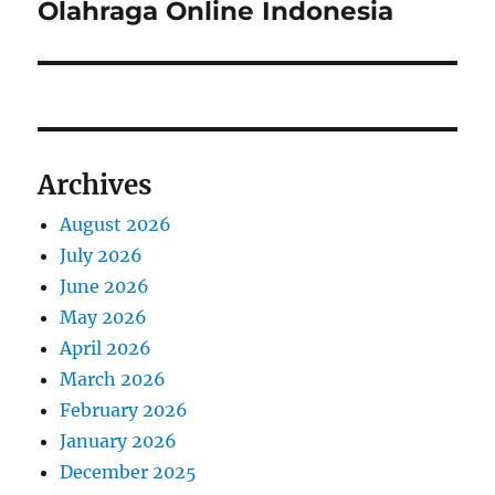
post:
Olahraga Online Indonesia
Archives
August 2026
July 2026
June 2026
May 2026
April 2026
March 2026
February 2026
January 2026
December 2025