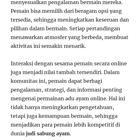
menyesuaikan pengalaman bermain mereka.
Pemain bisa memilih dari beragam opsi yang
tersedia, sehingga meningkatkan keseruan dan
pilihan dalam bermain. Setiap pertandingan
menawarkan atmosfer yang berbeda, membuat
aktivitas ini semakin menarik.
Interaksi dengan sesama pemain secara online
juga menjadi nilai tambah tersendiri. Dalam
komunitas ini, pemain dapat berbagi
pengalaman, strategi, dan informasi penting
mengenai permainan adu ayam online. Hal ini
tidak hanya meningkatkan pengetahuan,
tetapi juga kemampuan bermain, sehingga
menjadikan para pemain lebih kompetitif di
dunia
judi sabung ayam
.