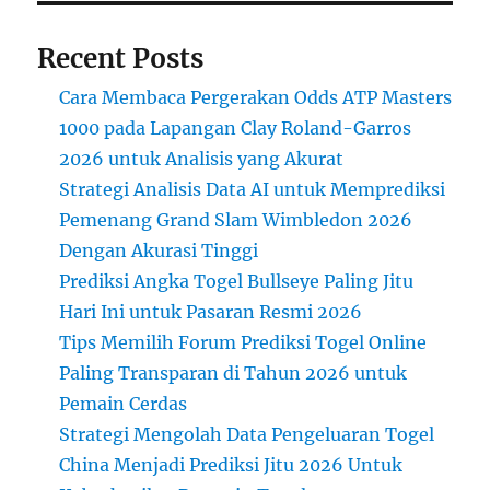
Recent Posts
Cara Membaca Pergerakan Odds ATP Masters
1000 pada Lapangan Clay Roland-Garros
2026 untuk Analisis yang Akurat
Strategi Analisis Data AI untuk Memprediksi
Pemenang Grand Slam Wimbledon 2026
Dengan Akurasi Tinggi
Prediksi Angka Togel Bullseye Paling Jitu
Hari Ini untuk Pasaran Resmi 2026
Tips Memilih Forum Prediksi Togel Online
Paling Transparan di Tahun 2026 untuk
Pemain Cerdas
Strategi Mengolah Data Pengeluaran Togel
China Menjadi Prediksi Jitu 2026 Untuk