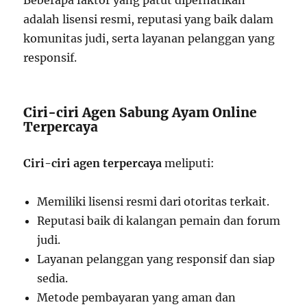
adalah lisensi resmi, reputasi yang baik dalam
komunitas judi, serta layanan pelanggan yang
responsif.
Ciri-ciri Agen Sabung Ayam Online
Terpercaya
Ciri-ciri agen terpercaya
meliputi:
Memiliki lisensi resmi dari otoritas terkait.
Reputasi baik di kalangan pemain dan forum
judi.
Layanan pelanggan yang responsif dan siap
sedia.
Metode pembayaran yang aman dan