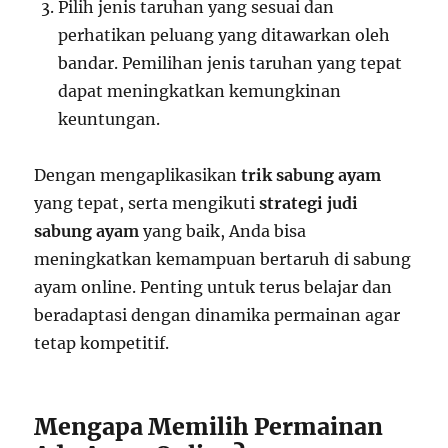
Pilih jenis taruhan yang sesuai dan
perhatikan peluang yang ditawarkan oleh
bandar. Pemilihan jenis taruhan yang tepat
dapat meningkatkan kemungkinan
keuntungan.
Dengan mengaplikasikan
trik sabung ayam
yang tepat, serta mengikuti
strategi judi
sabung ayam
yang baik, Anda bisa
meningkatkan kemampuan bertaruh di sabung
ayam online. Penting untuk terus belajar dan
beradaptasi dengan dinamika permainan agar
tetap kompetitif.
Mengapa Memilih Permainan