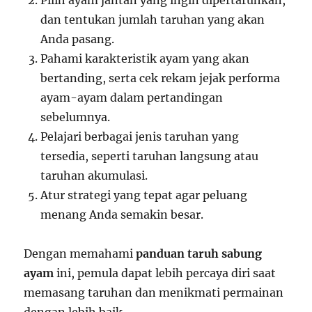
dan tentukan jumlah taruhan yang akan
Anda pasang.
Pahami karakteristik ayam yang akan
bertanding, serta cek rekam jejak performa
ayam-ayam dalam pertandingan
sebelumnya.
Pelajari berbagai jenis taruhan yang
tersedia, seperti taruhan langsung atau
taruhan akumulasi.
Atur strategi yang tepat agar peluang
menang Anda semakin besar.
Dengan memahami
panduan taruh sabung
ayam
ini, pemula dapat lebih percaya diri saat
memasang taruhan dan menikmati permainan
dengan lebih baik.