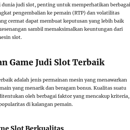
i dunia judi slot, penting untuk memperhatikan berbaga
ingkat pengembalian ke pemain (RTP) dan volatilitas
ng cermat dapat membuat keputusan yang lebih baik
kesenangan sambil memaksimalkan keuntungan dari
esin slot.
an Game Judi Slot Terbaik
terbaik adalah jenis permainan mesin yang menawarkan
ain yang menarik dan beragam bonus. Kualitas suatu
ditentukan oleh berbagai faktor yang mencakup kriteria,
opularitas di kalangan pemain.
me Slot Berkualitas