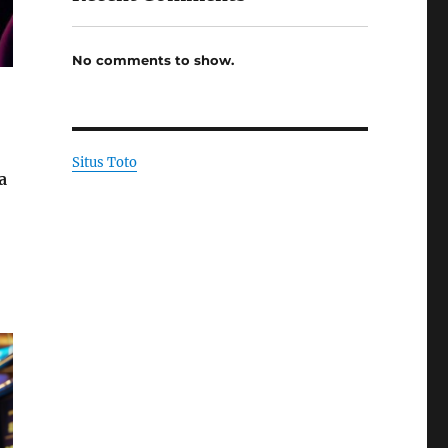
No comments to show.
Situs Toto
a