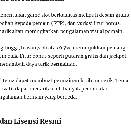
enentukan game slot berkualitas meliputi desain grafis,
alian kepada pemain (RTP), dan variasi fitur bonus.
narik akan meningkatkan pengalaman visual pemain.
g tinggi, biasanya di atas 95%, menunjukkan peluang
h baik. Fitur bonus seperti putaran gratis dan jackpot
 menambah daya tarik permainan.
iasi tema dapat membuat permainan lebih menarik. Tema
novatif dapat menarik lebih banyak pemain dan
ngalaman bermain yang berbeda.
dan Lisensi Resmi