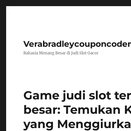
Verabradleycouponcode
Rahasia Menang Besar di Judi Slot Gacor
Game judi slot t
besar: Temukan
yang Menggiurk