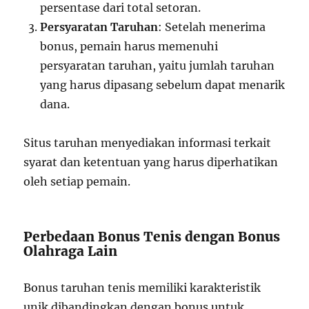
persentase dari total setoran.
Persyaratan Taruhan
: Setelah menerima
bonus, pemain harus memenuhi
persyaratan taruhan, yaitu jumlah taruhan
yang harus dipasang sebelum dapat menarik
dana.
Situs taruhan menyediakan informasi terkait
syarat dan ketentuan yang harus diperhatikan
oleh setiap pemain.
Perbedaan Bonus Tenis dengan Bonus
Olahraga Lain
Bonus taruhan tenis memiliki karakteristik
unik dibandingkan dengan bonus untuk