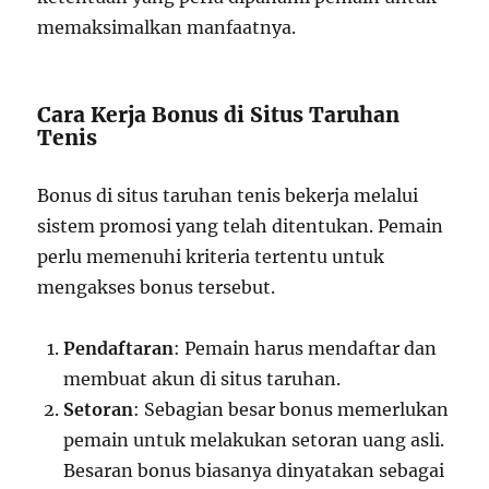
memaksimalkan manfaatnya.
Cara Kerja Bonus di Situs Taruhan
Tenis
Bonus di situs taruhan tenis bekerja melalui
sistem promosi yang telah ditentukan. Pemain
perlu memenuhi kriteria tertentu untuk
mengakses bonus tersebut.
Pendaftaran
: Pemain harus mendaftar dan
membuat akun di situs taruhan.
Setoran
: Sebagian besar bonus memerlukan
pemain untuk melakukan setoran uang asli.
Besaran bonus biasanya dinyatakan sebagai