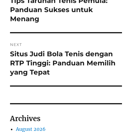
Tips Taruhan Tenis Pemula:
Previous
post:
Panduan Sukses untuk
Menang
NEXT
Situs Judi Bola Tenis dengan
Next
post:
RTP Tinggi: Panduan Memilih
yang Tepat
Archives
August 2026