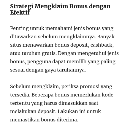
Strategi Mengklaim Bonus dengan
Efektif
Penting untuk memahami jenis bonus yang
ditawarkan sebelum mengklaimnya. Banyak
situs menawarkan bonus deposit, cashback,
atau taruhan gratis. Dengan mengetahui jenis
bonus, pengguna dapat memilih yang paling
sesuai dengan gaya taruhannya.
Sebelum mengklaim, periksa promosi yang
tersedia. Beberapa bonus memerlukan kode
tertentu yang harus dimasukkan saat
melakukan deposit. Lakukan ini untuk
memastikan bonus diterima.