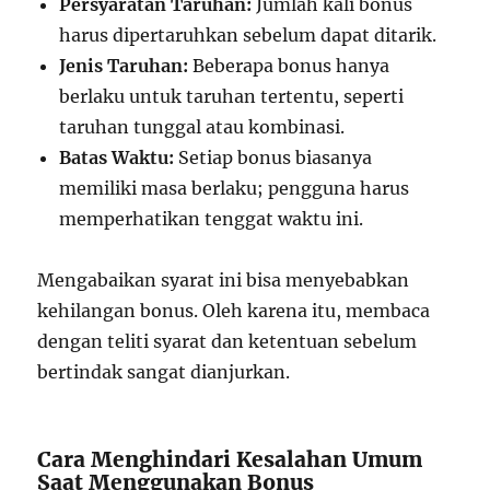
Persyaratan Taruhan:
Jumlah kali bonus
harus dipertaruhkan sebelum dapat ditarik.
Jenis Taruhan:
Beberapa bonus hanya
berlaku untuk taruhan tertentu, seperti
taruhan tunggal atau kombinasi.
Batas Waktu:
Setiap bonus biasanya
memiliki masa berlaku; pengguna harus
memperhatikan tenggat waktu ini.
Mengabaikan syarat ini bisa menyebabkan
kehilangan bonus. Oleh karena itu, membaca
dengan teliti syarat dan ketentuan sebelum
bertindak sangat dianjurkan.
Cara Menghindari Kesalahan Umum
Saat Menggunakan Bonus