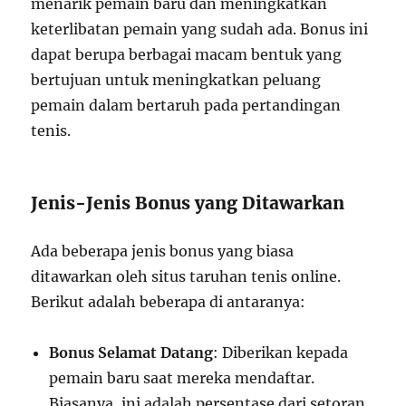
menarik pemain baru dan meningkatkan
keterlibatan pemain yang sudah ada. Bonus ini
dapat berupa berbagai macam bentuk yang
bertujuan untuk meningkatkan peluang
pemain dalam bertaruh pada pertandingan
tenis.
Jenis-Jenis Bonus yang Ditawarkan
Ada beberapa jenis bonus yang biasa
ditawarkan oleh situs taruhan tenis online.
Berikut adalah beberapa di antaranya:
Bonus Selamat Datang
: Diberikan kepada
pemain baru saat mereka mendaftar.
Biasanya, ini adalah persentase dari setoran