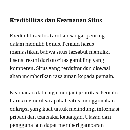
Kredibilitas dan Keamanan Situs
Kredibilitas situs taruhan sangat penting
dalam memilih bonus. Pemain harus
memastikan bahwa situs tersebut memiliki
lisensi resmi dari otoritas gambling yang
kompeten. Situs yang terdaftar dan diawasi
akan memberikan rasa aman kepada pemain.
Keamanan data juga menjadi prioritas. Pemain
harus memeriksa apakah situs menggunakan
enkripsi yang kuat untuk melindungi informasi
pribadi dan transaksi keuangan. Ulasan dari
pengguna lain dapat memberi gambaran