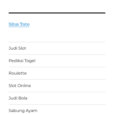
Situs Toto
Judi Slot
Pediksi Togel
Roulette
Slot Online
Judi Bola
Sabung Ayam