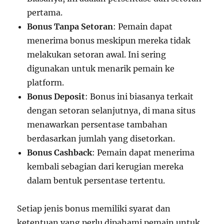
pertama.
Bonus Tanpa Setoran
: Pemain dapat
menerima bonus meskipun mereka tidak
melakukan setoran awal. Ini sering
digunakan untuk menarik pemain ke
platform.
Bonus Deposit
: Bonus ini biasanya terkait
dengan setoran selanjutnya, di mana situs
menawarkan persentase tambahan
berdasarkan jumlah yang disetorkan.
Bonus Cashback
: Pemain dapat menerima
kembali sebagian dari kerugian mereka
dalam bentuk persentase tertentu.
Setiap jenis bonus memiliki syarat dan
ketentuan yang perlu dipahami pemain untuk