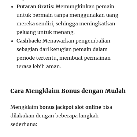
Putaran Gratis:
Memungkinkan pemain
untuk bermain tanpa menggunakan uang
mereka sendiri, sehingga meningkatkan
peluang untuk menang.
Cashback:
Menawarkan pengembalian
sebagian dari kerugian pemain dalam
periode tertentu, membuat permainan
terasa lebih aman.
Cara Mengklaim Bonus dengan Mudah
Mengklaim
bonus jackpot slot online
bisa
dilakukan dengan beberapa langkah
sederhana: