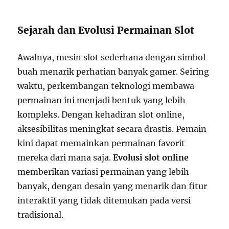
Sejarah dan Evolusi Permainan Slot
Awalnya, mesin slot sederhana dengan simbol
buah menarik perhatian banyak gamer. Seiring
waktu, perkembangan teknologi membawa
permainan ini menjadi bentuk yang lebih
kompleks. Dengan kehadiran slot online,
aksesibilitas meningkat secara drastis. Pemain
kini dapat memainkan permainan favorit
mereka dari mana saja.
Evolusi slot online
memberikan variasi permainan yang lebih
banyak, dengan desain yang menarik dan fitur
interaktif yang tidak ditemukan pada versi
tradisional.