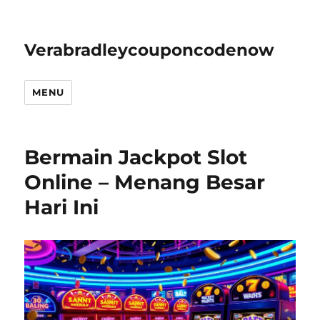
Verabradleycouponcodenow
MENU
Bermain Jackpot Slot
Online – Menang Besar
Hari Ini