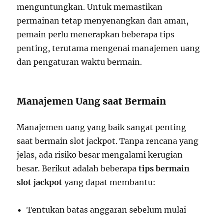
menguntungkan. Untuk memastikan
permainan tetap menyenangkan dan aman,
pemain perlu menerapkan beberapa tips
penting, terutama mengenai manajemen uang
dan pengaturan waktu bermain.
Manajemen Uang saat Bermain
Manajemen uang yang baik sangat penting
saat bermain slot jackpot. Tanpa rencana yang
jelas, ada risiko besar mengalami kerugian
besar. Berikut adalah beberapa
tips bermain
slot jackpot
yang dapat membantu:
Tentukan batas anggaran sebelum mulai