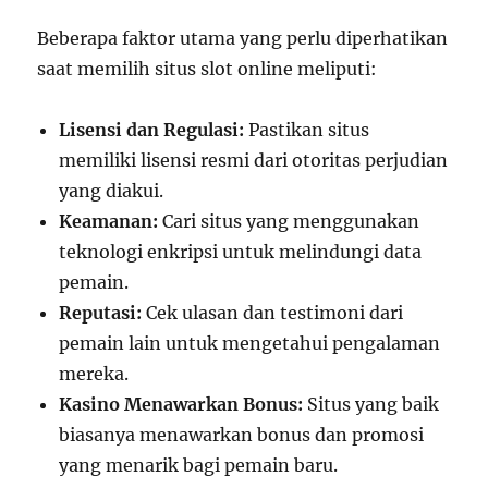
Beberapa faktor utama yang perlu diperhatikan
saat memilih situs slot online meliputi:
Lisensi dan Regulasi:
Pastikan situs
memiliki lisensi resmi dari otoritas perjudian
yang diakui.
Keamanan:
Cari situs yang menggunakan
teknologi enkripsi untuk melindungi data
pemain.
Reputasi:
Cek ulasan dan testimoni dari
pemain lain untuk mengetahui pengalaman
mereka.
Kasino Menawarkan Bonus:
Situs yang baik
biasanya menawarkan bonus dan promosi
yang menarik bagi pemain baru.