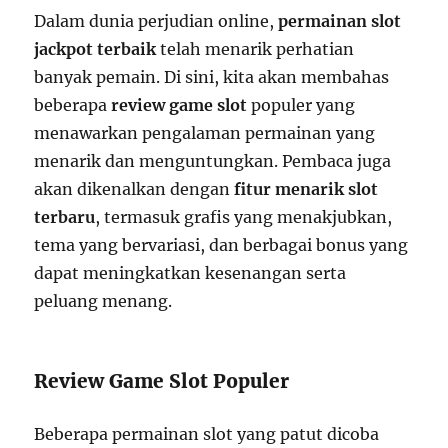
Dalam dunia perjudian online,
permainan slot
jackpot terbaik
telah menarik perhatian
banyak pemain. Di sini, kita akan membahas
beberapa
review game slot
populer yang
menawarkan pengalaman permainan yang
menarik dan menguntungkan. Pembaca juga
akan dikenalkan dengan
fitur menarik slot
terbaru
, termasuk grafis yang menakjubkan,
tema yang bervariasi, dan berbagai bonus yang
dapat meningkatkan kesenangan serta
peluang menang.
Review Game Slot Populer
Beberapa permainan slot yang patut dicoba