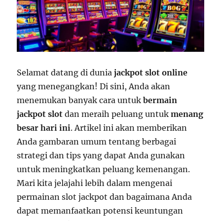
Selamat datang di dunia
jackpot slot online
yang menegangkan! Di sini, Anda akan
menemukan banyak cara untuk
bermain
jackpot slot
dan meraih peluang untuk
menang
besar hari ini
. Artikel ini akan memberikan
Anda gambaran umum tentang berbagai
strategi dan tips yang dapat Anda gunakan
untuk meningkatkan peluang kemenangan.
Mari kita jelajahi lebih dalam mengenai
permainan slot jackpot dan bagaimana Anda
dapat memanfaatkan potensi keuntungan