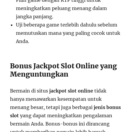
meningkatkan peluang menang dalam
jangka panjang.
Uji beberapa game terlebih dahulu sebelum
memutuskan mana yang paling cocok untuk
Anda.
Bonus Jackpot Slot Online yang
Menguntungkan
Bermain di situs
jackpot slot online
tidak
hanya menawarkan kesempatan untuk
menang besar, tetapi juga berbagai
jenis bonus
slot
yang dapat meningkatkan pengalaman
bermain Anda. Bonus-bonus ini dirancang
untuk memberikan pemain lebih banyak