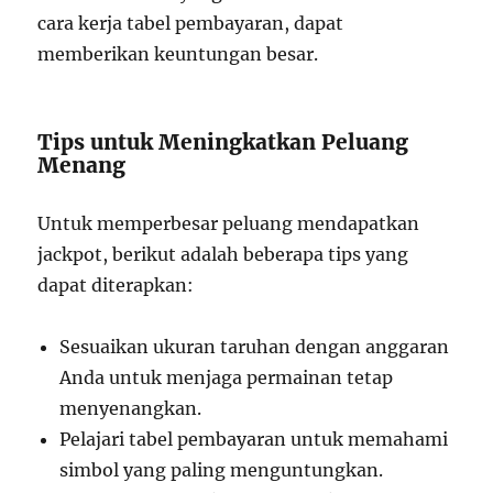
cara kerja tabel pembayaran, dapat
memberikan keuntungan besar.
Tips untuk Meningkatkan Peluang
Menang
Untuk memperbesar peluang mendapatkan
jackpot, berikut adalah beberapa tips yang
dapat diterapkan:
Sesuaikan ukuran taruhan dengan anggaran
Anda untuk menjaga permainan tetap
menyenangkan.
Pelajari tabel pembayaran untuk memahami
simbol yang paling menguntungkan.