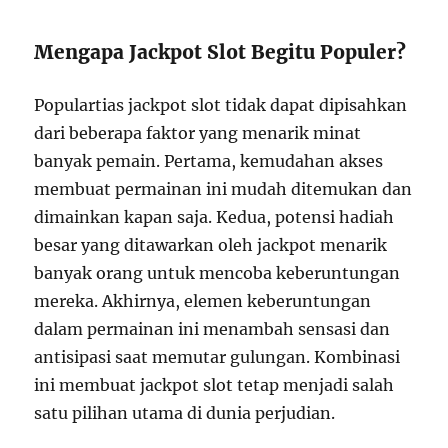
Mengapa Jackpot Slot Begitu Populer?
Populartias jackpot slot tidak dapat dipisahkan
dari beberapa faktor yang menarik minat
banyak pemain. Pertama, kemudahan akses
membuat permainan ini mudah ditemukan dan
dimainkan kapan saja. Kedua, potensi hadiah
besar yang ditawarkan oleh jackpot menarik
banyak orang untuk mencoba keberuntungan
mereka. Akhirnya, elemen keberuntungan
dalam permainan ini menambah sensasi dan
antisipasi saat memutar gulungan. Kombinasi
ini membuat jackpot slot tetap menjadi salah
satu pilihan utama di dunia perjudian.