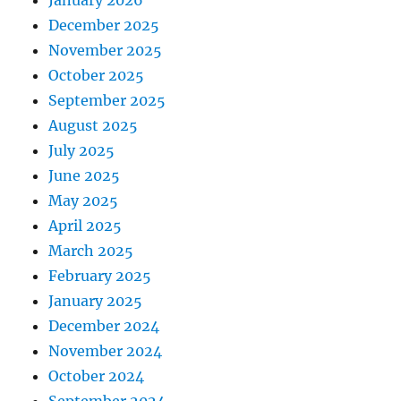
December 2025
November 2025
October 2025
September 2025
August 2025
July 2025
June 2025
May 2025
April 2025
March 2025
February 2025
January 2025
December 2024
November 2024
October 2024
September 2024