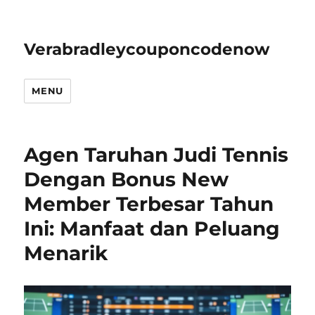
Verabradleycouponcodenow
MENU
Agen Taruhan Judi Tennis
Dengan Bonus New
Member Terbesar Tahun
Ini: Manfaat dan Peluang
Menarik