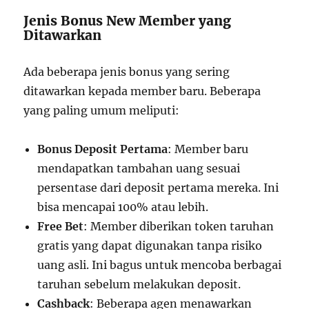
Jenis Bonus New Member yang
Ditawarkan
Ada beberapa jenis bonus yang sering
ditawarkan kepada member baru. Beberapa
yang paling umum meliputi:
Bonus Deposit Pertama
: Member baru
mendapatkan tambahan uang sesuai
persentase dari deposit pertama mereka. Ini
bisa mencapai 100% atau lebih.
Free Bet
: Member diberikan token taruhan
gratis yang dapat digunakan tanpa risiko
uang asli. Ini bagus untuk mencoba berbagai
taruhan sebelum melakukan deposit.
Cashback
: Beberapa agen menawarkan