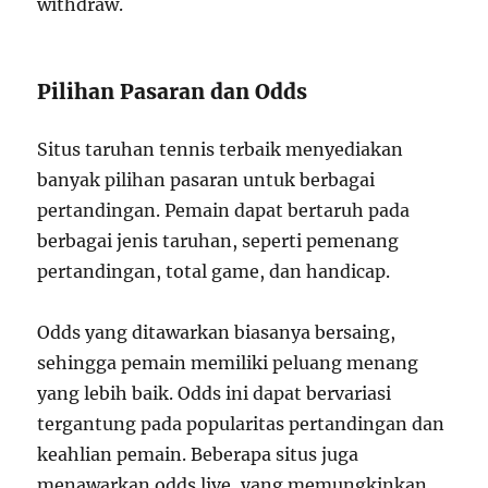
withdraw.
Pilihan Pasaran dan Odds
Situs taruhan tennis terbaik menyediakan
banyak pilihan pasaran untuk berbagai
pertandingan. Pemain dapat bertaruh pada
berbagai jenis taruhan, seperti pemenang
pertandingan, total game, dan handicap.
Odds yang ditawarkan biasanya bersaing,
sehingga pemain memiliki peluang menang
yang lebih baik. Odds ini dapat bervariasi
tergantung pada popularitas pertandingan dan
keahlian pemain. Beberapa situs juga
menawarkan odds live, yang memungkinkan