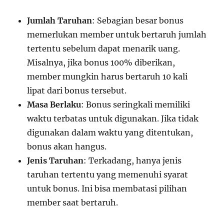
Jumlah Taruhan
: Sebagian besar bonus
memerlukan member untuk bertaruh jumlah
tertentu sebelum dapat menarik uang.
Misalnya, jika bonus 100% diberikan,
member mungkin harus bertaruh 10 kali
lipat dari bonus tersebut.
Masa Berlaku
: Bonus seringkali memiliki
waktu terbatas untuk digunakan. Jika tidak
digunakan dalam waktu yang ditentukan,
bonus akan hangus.
Jenis Taruhan
: Terkadang, hanya jenis
taruhan tertentu yang memenuhi syarat
untuk bonus. Ini bisa membatasi pilihan
member saat bertaruh.