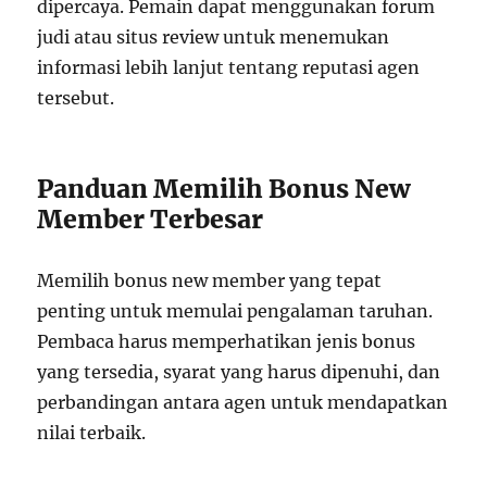
dipercaya. Pemain dapat menggunakan forum
judi atau situs review untuk menemukan
informasi lebih lanjut tentang reputasi agen
tersebut.
Panduan Memilih Bonus New
Member Terbesar
Memilih bonus new member yang tepat
penting untuk memulai pengalaman taruhan.
Pembaca harus memperhatikan jenis bonus
yang tersedia, syarat yang harus dipenuhi, dan
perbandingan antara agen untuk mendapatkan
nilai terbaik.