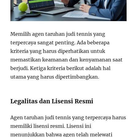
Memilih agen taruhan judi tennis yang
terpercaya sangat penting. Ada beberapa
kriteria yang harus diperhatikan untuk
memastikan keamanan dan kenyamanan saat
berjudi. Ketiga kriteria berikut adalah hal
utama yang harus dipertimbangkan.
Legalitas dan Lisensi Resmi
Agen taruhan judi tennis yang terpercaya harus
memiliki lisensi resmi. Lisensi ini
menunjukkan bahwa agen telah melewati