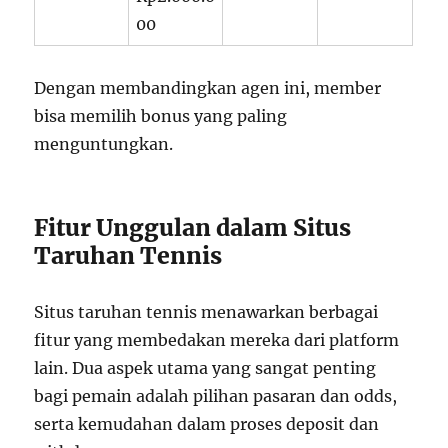
00
Dengan membandingkan agen ini, member
bisa memilih bonus yang paling
menguntungkan.
Fitur Unggulan dalam Situs
Taruhan Tennis
Situs taruhan tennis menawarkan berbagai
fitur yang membedakan mereka dari platform
lain. Dua aspek utama yang sangat penting
bagi pemain adalah pilihan pasaran dan odds,
serta kemudahan dalam proses deposit dan