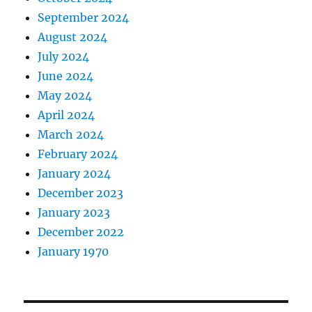
September 2024
August 2024
July 2024
June 2024
May 2024
April 2024
March 2024
February 2024
January 2024
December 2023
January 2023
December 2022
January 1970