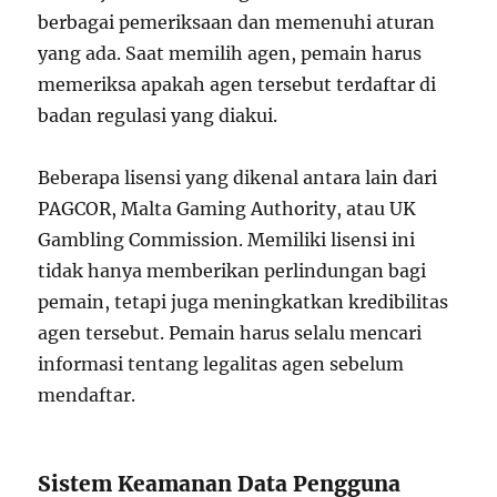
berbagai pemeriksaan dan memenuhi aturan
yang ada. Saat memilih agen, pemain harus
memeriksa apakah agen tersebut terdaftar di
badan regulasi yang diakui.
Beberapa lisensi yang dikenal antara lain dari
PAGCOR, Malta Gaming Authority, atau UK
Gambling Commission. Memiliki lisensi ini
tidak hanya memberikan perlindungan bagi
pemain, tetapi juga meningkatkan kredibilitas
agen tersebut. Pemain harus selalu mencari
informasi tentang legalitas agen sebelum
mendaftar.
Sistem Keamanan Data Pengguna