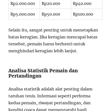
Rp2.000.000
Rp20.000
Rp40.000
Rp5.000.000
Rp50.000
Rp100.000
Selain itu, sangat penting untuk menetapkan
batas kerugian. Jika kerugian mencapai batas
tersebut, pemain harus berhenti untuk
menghindari kerugian lebih lanjut.
Analisa Statistik Pemain dan
Pertandingan
Analisa statistik adalah alat penting dalam
taruhan tenis. Informasi seperti performa
kedua pemain, riwayat pertandingan, dan
kondisi cuaca dapat memengaruhi hasil.