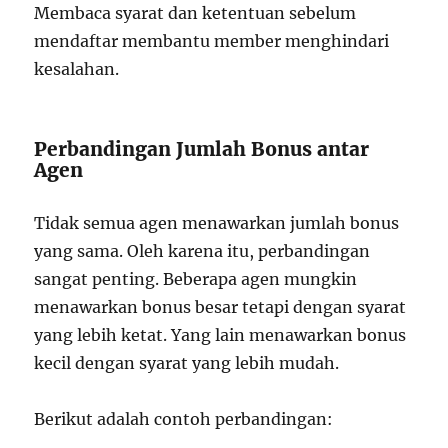
Membaca syarat dan ketentuan sebelum
mendaftar membantu member menghindari
kesalahan.
Perbandingan Jumlah Bonus antar
Agen
Tidak semua agen menawarkan jumlah bonus
yang sama. Oleh karena itu, perbandingan
sangat penting. Beberapa agen mungkin
menawarkan bonus besar tetapi dengan syarat
yang lebih ketat. Yang lain menawarkan bonus
kecil dengan syarat yang lebih mudah.
Berikut adalah contoh perbandingan: