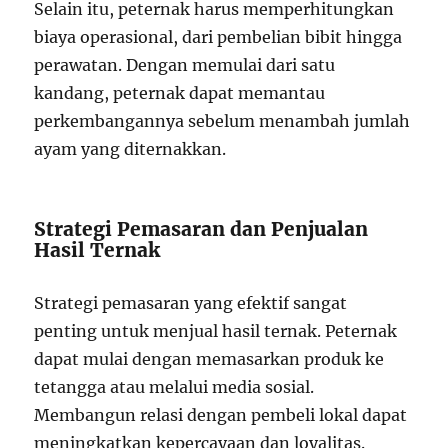
Selain itu, peternak harus memperhitungkan
biaya operasional, dari pembelian bibit hingga
perawatan. Dengan memulai dari satu
kandang, peternak dapat memantau
perkembangannya sebelum menambah jumlah
ayam yang diternakkan.
Strategi Pemasaran dan Penjualan
Hasil Ternak
Strategi pemasaran yang efektif sangat
penting untuk menjual hasil ternak. Peternak
dapat mulai dengan memasarkan produk ke
tetangga atau melalui media sosial.
Membangun relasi dengan pembeli lokal dapat
meningkatkan kepercayaan dan loyalitas.