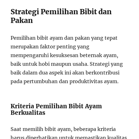
Strategi Pemilihan Bibit dan
Pakan
Pemilihan bibit ayam dan pakan yang tepat
merupakan faktor penting yang
mempengaruhi kesuksesan beternak ayam,
baik untuk hobi maupun usaha. Strategi yang
baik dalam dua aspek ini akan berkontribusi
pada pertumbuhan dan produktivitas ayam.
Kriteria Pemilihan Bibit Ayam
Berkualitas
Saat memilih bibit ayam, beberapa kriteria
harus diperhatikan untuk memastikan kualitas