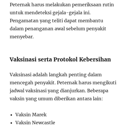
Peternak harus melakukan pemeriksaan rutin
untuk mendeteksi gejala-gejala ini.
Pengamatan yang teliti dapat membantu
dalam penanganan awal sebelum penyakit
menyebar.
Vaksinasi serta Protokol Kebersihan
Vaksinasi adalah langkah penting dalam
mencegah penyakit. Peternak harus mengikuti
jadwal vaksinasi yang dianjurkan. Beberapa
vaksin yang umum diberikan antara lain:
Vaksin Marek
Vaksin Newcastle