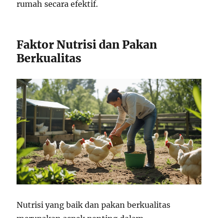
rumah secara efektif.
Faktor Nutrisi dan Pakan
Berkualitas
Nutrisi yang baik dan pakan berkualitas