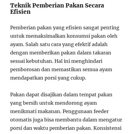
Teknik Pemberian Pakan Secara
Efisien
Pemberian pakan yang efisien sangat penting
untuk memaksimalkan konsumsi pakan oleh
ayam. Salah satu cara yang efektif adalah
dengan memberikan pakan dalam takaran
sesuai kebutuhan. Hal ini menghindari
pemborosan dan memastikan semua ayam
mendapatkan porsi yang cukup.
Pakan dapat disajikan dalam tempat pakan
yang bersih untuk mendorong ayam
menikmati makanan. Penggunaan feeder
otomatis juga bisa membantu dalam mengatur
porsi dan waktu pemberian pakan. Konsistensi