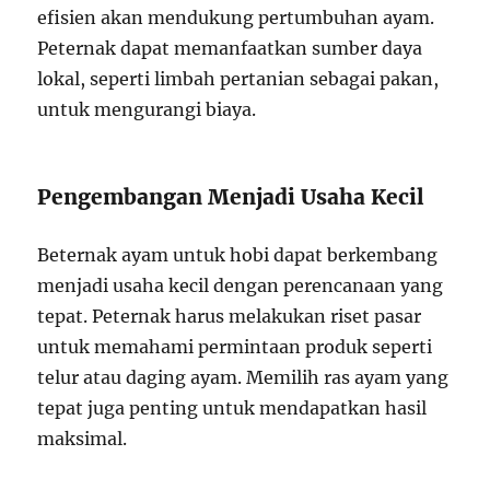
efisien akan mendukung pertumbuhan ayam.
Peternak dapat memanfaatkan sumber daya
lokal, seperti limbah pertanian sebagai pakan,
untuk mengurangi biaya.
Pengembangan Menjadi Usaha Kecil
Beternak ayam untuk hobi dapat berkembang
menjadi usaha kecil dengan perencanaan yang
tepat. Peternak harus melakukan riset pasar
untuk memahami permintaan produk seperti
telur atau daging ayam. Memilih ras ayam yang
tepat juga penting untuk mendapatkan hasil
maksimal.