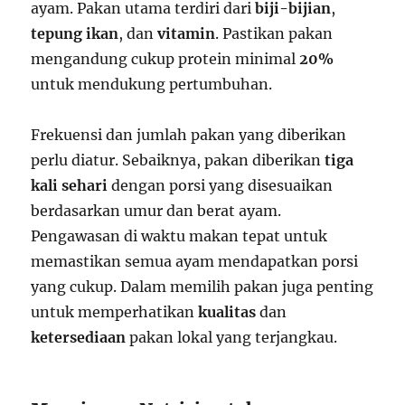
ayam. Pakan utama terdiri dari
biji-bijian
,
tepung ikan
, dan
vitamin
. Pastikan pakan
mengandung cukup protein minimal
20%
untuk mendukung pertumbuhan.
Frekuensi dan jumlah pakan yang diberikan
perlu diatur. Sebaiknya, pakan diberikan
tiga
kali sehari
dengan porsi yang disesuaikan
berdasarkan umur dan berat ayam.
Pengawasan di waktu makan tepat untuk
memastikan semua ayam mendapatkan porsi
yang cukup. Dalam memilih pakan juga penting
untuk memperhatikan
kualitas
dan
ketersediaan
pakan lokal yang terjangkau.