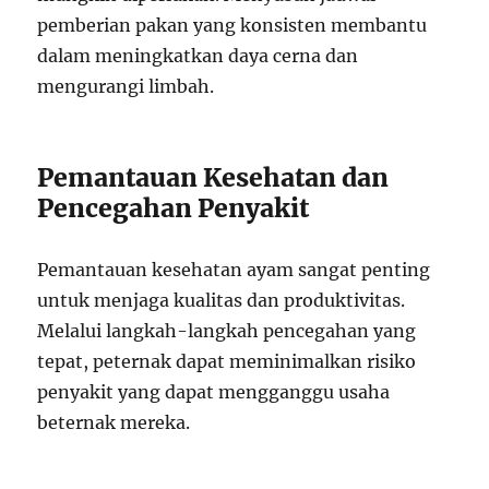
pemberian pakan yang konsisten membantu
dalam meningkatkan daya cerna dan
mengurangi limbah.
Pemantauan Kesehatan dan
Pencegahan Penyakit
Pemantauan kesehatan ayam sangat penting
untuk menjaga kualitas dan produktivitas.
Melalui langkah-langkah pencegahan yang
tepat, peternak dapat meminimalkan risiko
penyakit yang dapat mengganggu usaha
beternak mereka.