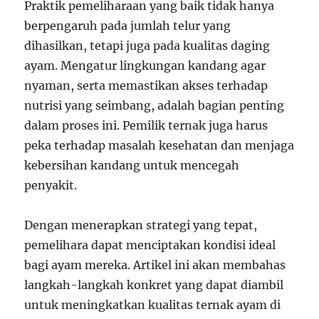
Praktik pemeliharaan yang baik tidak hanya
berpengaruh pada jumlah telur yang
dihasilkan, tetapi juga pada kualitas daging
ayam. Mengatur lingkungan kandang agar
nyaman, serta memastikan akses terhadap
nutrisi yang seimbang, adalah bagian penting
dalam proses ini. Pemilik ternak juga harus
peka terhadap masalah kesehatan dan menjaga
kebersihan kandang untuk mencegah
penyakit.
Dengan menerapkan strategi yang tepat,
pemelihara dapat menciptakan kondisi ideal
bagi ayam mereka. Artikel ini akan membahas
langkah-langkah konkret yang dapat diambil
untuk meningkatkan kualitas ternak ayam di