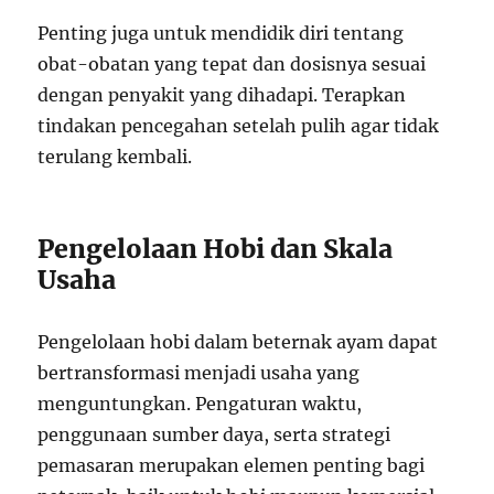
Penting juga untuk mendidik diri tentang
obat-obatan yang tepat dan dosisnya sesuai
dengan penyakit yang dihadapi. Terapkan
tindakan pencegahan setelah pulih agar tidak
terulang kembali.
Pengelolaan Hobi dan Skala
Usaha
Pengelolaan hobi dalam beternak ayam dapat
bertransformasi menjadi usaha yang
menguntungkan. Pengaturan waktu,
penggunaan sumber daya, serta strategi
pemasaran merupakan elemen penting bagi