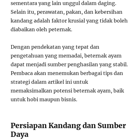
sementara yang lain unggul dalam daging.
Selain itu, perawatan, pakan, dan kebersihan
kandang adalah faktor krusial yang tidak boleh
diabaikan oleh peternak.
Dengan pendekatan yang tepat dan
pengetahuan yang memadai, beternak ayam
dapat menjadi sumber penghasilan yang stabil.
Pembaca akan menemukan berbagai tips dan
strategi dalam artikel ini untuk
memaksimalkan potensi beternak ayam, baik
untuk hobi maupun bisnis.
Persiapan Kandang dan Sumber
Daya