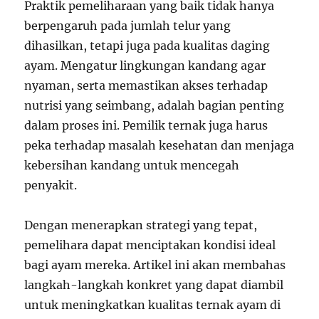
Praktik pemeliharaan yang baik tidak hanya
berpengaruh pada jumlah telur yang
dihasilkan, tetapi juga pada kualitas daging
ayam. Mengatur lingkungan kandang agar
nyaman, serta memastikan akses terhadap
nutrisi yang seimbang, adalah bagian penting
dalam proses ini. Pemilik ternak juga harus
peka terhadap masalah kesehatan dan menjaga
kebersihan kandang untuk mencegah
penyakit.
Dengan menerapkan strategi yang tepat,
pemelihara dapat menciptakan kondisi ideal
bagi ayam mereka. Artikel ini akan membahas
langkah-langkah konkret yang dapat diambil
untuk meningkatkan kualitas ternak ayam di