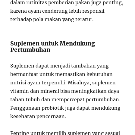
dalam rutinitas pemberian pakan juga penting,
karena ayam cenderung lebih responsif
terhadap pola makan yang teratur.
Suplemen untuk Mendukung
Pertumbuhan
Suplemen dapat menjadi tambahan yang
bermanfaat untuk memastikan kebutuhan
nutrisi ayam terpenuhi. Misalnya, suplemen
vitamin dan mineral bisa meningkatkan daya
tahan tubuh dan mempercepat pertumbuhan.
Penggunaan probiotik juga dapat mendukung
kesehatan pencernaan.
Penting untuk memilih suplemen yang sesuai