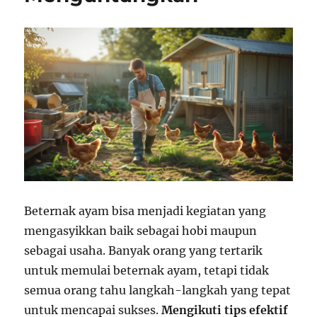
Beternak ayam bisa menjadi kegiatan yang
mengasyikkan baik sebagai hobi maupun
sebagai usaha. Banyak orang yang tertarik
untuk memulai beternak ayam, tetapi tidak
semua orang tahu langkah-langkah yang tepat
untuk mencapai sukses.
Mengikuti tips efektif