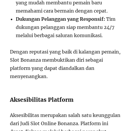
yang mudah membantu pemain baru
memahami cara bermain dengan cepat.
Dukungan Pelanggan yang Responsif:
Tim
dukungan pelanggan siap membantu 24/7
melalui berbagai saluran komunikasi.
Dengan reputasi yang baik di kalangan pemain,
Slot Bonanza membuktikan diri sebagai
platform yang dapat diandalkan dan
menyenangkan.
Aksesibilitas Platform
Aksesibilitas merupakan salah satu keunggulan
dari Judi Slot Online Bonanza. Platform ini