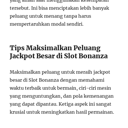
tersebut. Ini bisa menciptakan lebih banyak
peluang untuk menang tanpa harus
mempertaruhkan modal sendiri.
Tips Maksimalkan Peluang
Jackpot Besar di Slot Bonanza
Maksimalkan peluang untuk meraih jackpot
besar di Slot Bonanza dengan memahami
waktu terbaik untuk bermain, ciri-ciri mesin
yang menguntungkan, dan pola kemenangan
yang dapat dipantau. Ketiga aspek ini sangat
krusial untuk meningkatkan hasil permainan.