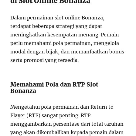
di Slot Online Bonanza
Dalam permainan slot online Bonanza,
terdapat beberapa strategi yang dapat
meningkatkan kesempatan menang. Pemain
perlu memahami pola permainan, mengelola
modal dengan bijak, dan memanfaatkan bonus
serta promosi yang tersedia.
Memahami Pola dan RTP Slot
Bonanza
Mengetahui pola permainan dan Return to
Player (RTP) sangat penting. RTP
menggambarkan persentase dari total taruhan
yang akan dikembalikan kepada pemain dalam