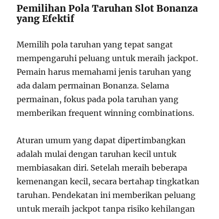
Pemilihan Pola Taruhan Slot Bonanza
yang Efektif
Memilih pola taruhan yang tepat sangat
mempengaruhi peluang untuk meraih jackpot.
Pemain harus memahami jenis taruhan yang
ada dalam permainan Bonanza. Selama
permainan, fokus pada pola taruhan yang
memberikan frequent winning combinations.
Aturan umum yang dapat dipertimbangkan
adalah mulai dengan taruhan kecil untuk
membiasakan diri. Setelah meraih beberapa
kemenangan kecil, secara bertahap tingkatkan
taruhan. Pendekatan ini memberikan peluang
untuk meraih jackpot tanpa risiko kehilangan