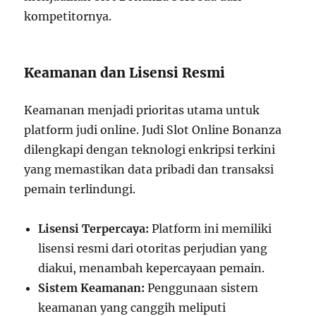
kompetitornya.
Keamanan dan Lisensi Resmi
Keamanan menjadi prioritas utama untuk
platform judi online. Judi Slot Online Bonanza
dilengkapi dengan teknologi enkripsi terkini
yang memastikan data pribadi dan transaksi
pemain terlindungi.
Lisensi Terpercaya:
Platform ini memiliki
lisensi resmi dari otoritas perjudian yang
diakui, menambah kepercayaan pemain.
Sistem Keamanan:
Penggunaan sistem
keamanan yang canggih meliputi