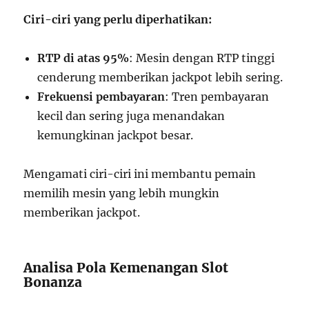
Ciri-ciri yang perlu diperhatikan:
RTP di atas 95%
: Mesin dengan RTP tinggi
cenderung memberikan jackpot lebih sering.
Frekuensi pembayaran
: Tren pembayaran
kecil dan sering juga menandakan
kemungkinan jackpot besar.
Mengamati ciri-ciri ini membantu pemain
memilih mesin yang lebih mungkin
memberikan jackpot.
Analisa Pola Kemenangan Slot
Bonanza