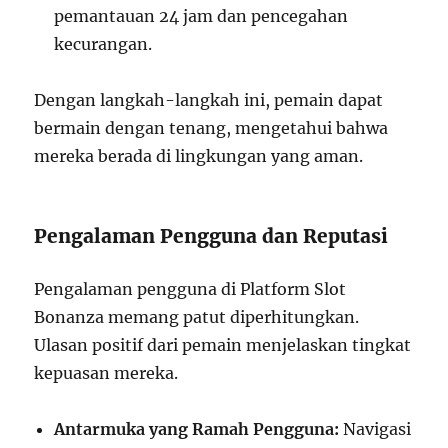
pemantauan 24 jam dan pencegahan
kecurangan.
Dengan langkah-langkah ini, pemain dapat
bermain dengan tenang, mengetahui bahwa
mereka berada di lingkungan yang aman.
Pengalaman Pengguna dan Reputasi
Pengalaman pengguna di Platform Slot
Bonanza memang patut diperhitungkan.
Ulasan positif dari pemain menjelaskan tingkat
kepuasan mereka.
Antarmuka yang Ramah Pengguna:
Navigasi