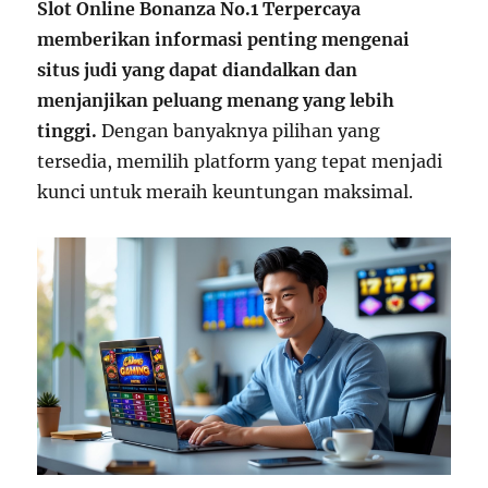
Slot Online Bonanza No.1 Terpercaya
memberikan informasi penting mengenai
situs judi yang dapat diandalkan dan
menjanjikan peluang menang yang lebih
tinggi.
Dengan banyaknya pilihan yang
tersedia, memilih platform yang tepat menjadi
kunci untuk meraih keuntungan maksimal.