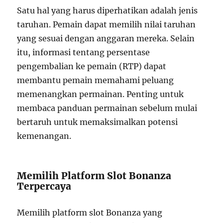
Satu hal yang harus diperhatikan adalah jenis
taruhan. Pemain dapat memilih nilai taruhan
yang sesuai dengan anggaran mereka. Selain
itu, informasi tentang persentase
pengembalian ke pemain (RTP) dapat
membantu pemain memahami peluang
memenangkan permainan. Penting untuk
membaca panduan permainan sebelum mulai
bertaruh untuk memaksimalkan potensi
kemenangan.
Memilih Platform Slot Bonanza
Terpercaya
Memilih platform slot Bonanza yang