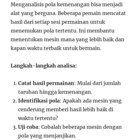
Menganalisis pola kemenangan bisa menjadi
alat yang berguna. Beberapa pemain mencatat
hasil dari setiap sesi permainan untuk
menemukan pola tertentu. Ini membantu
menentukan mesin mana yang lebih baik dan
kapan waktu terbaik untuk bermain.
Langkah-langkah analisa:
Catat hasil permainan
: Mulai dari jumlah
taruhan hingga kemenangan.
Identifikasi pola
: Apakah ada mesin yang
cenderung memberi hasil lebih baik di
waktu tertentu?
Uji coba
: Cobalah beberapa mesin dengan
pola yang menjanjikan.