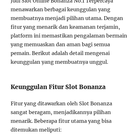
Judi Slot Online Bonanza No.1 Terpercaya
menawarkan berbagai keunggulan yang
membuatnya menjadi pilihan utama. Dengan
fitur yang menarik dan keamanan terjamin,
platform ini memastikan pengalaman bermain
yang memuaskan dan aman bagi semua
pemain. Berikut adalah detail mengenai
keunggulan yang membuatnya unggul.
Keunggulan Fitur Slot Bonanza
Fitur yang ditawarkan oleh Slot Bonanza
sangat beragam, menjadikannya pilihan
menarik. Beberapa fitur utama yang bisa
ditemukan meliputi: