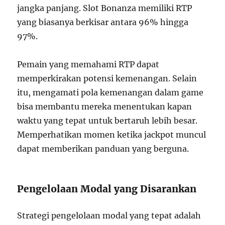
jangka panjang. Slot Bonanza memiliki RTP
yang biasanya berkisar antara 96% hingga
97%.
Pemain yang memahami RTP dapat
memperkirakan potensi kemenangan. Selain
itu, mengamati pola kemenangan dalam game
bisa membantu mereka menentukan kapan
waktu yang tepat untuk bertaruh lebih besar.
Memperhatikan momen ketika jackpot muncul
dapat memberikan panduan yang berguna.
Pengelolaan Modal yang Disarankan
Strategi pengelolaan modal yang tepat adalah