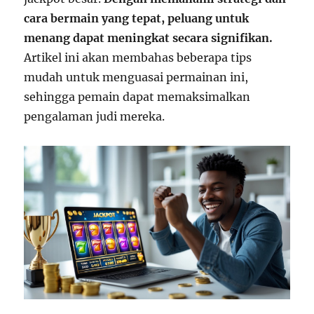
cara bermain yang tepat, peluang untuk
menang dapat meningkat secara signifikan.
Artikel ini akan membahas beberapa tips
mudah untuk menguasai permainan ini,
sehingga pemain dapat memaksimalkan
pengalaman judi mereka.