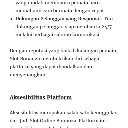
yang mudah membantu pemain baru
memahami cara bermain dengan cepat.
Dukungan Pelanggan yang Responsif:
Tim
dukungan pelanggan siap membantu 24/7
melalui berbagai saluran komunikasi.
Dengan reputasi yang baik di kalangan pemain,
Slot Bonanza membuktikan diri sebagai
platform yang dapat diandalkan dan
menyenangkan.
Aksesibilitas Platform
Aksesibilitas merupakan salah satu keunggulan
dari Judi Slot Online Bonanza. Platform ini