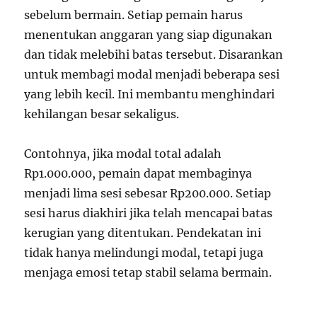
sebelum bermain. Setiap pemain harus
menentukan anggaran yang siap digunakan
dan tidak melebihi batas tersebut. Disarankan
untuk membagi modal menjadi beberapa sesi
yang lebih kecil. Ini membantu menghindari
kehilangan besar sekaligus.
Contohnya, jika modal total adalah
Rp1.000.000, pemain dapat membaginya
menjadi lima sesi sebesar Rp200.000. Setiap
sesi harus diakhiri jika telah mencapai batas
kerugian yang ditentukan. Pendekatan ini
tidak hanya melindungi modal, tetapi juga
menjaga emosi tetap stabil selama bermain.