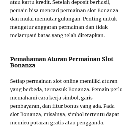
atau kartu kredit. Setelah deposit berhasil,
pemain bisa mencari permainan slot Bonanza
dan mulai memutar gulungan. Penting untuk
mengatur anggaran permainan dan tidak
melampaui batas yang telah ditetapkan.
Pemahaman Aturan Permainan Slot
Bonanza
Setiap permainan slot online memiliki aturan
yang berbeda, termasuk Bonanza. Pemain perlu
memahami cara kerja simbol, garis
pembayaran, dan fitur bonus yang ada. Pada
slot Bonanza, misalnya, simbol tertentu dapat
memicu putaran gratis atau pengganda.