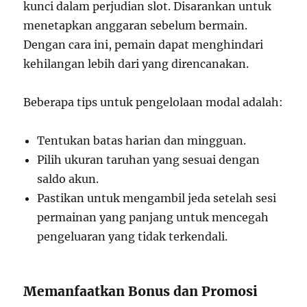
kunci dalam perjudian slot. Disarankan untuk
menetapkan anggaran sebelum bermain.
Dengan cara ini, pemain dapat menghindari
kehilangan lebih dari yang direncanakan.
Beberapa tips untuk pengelolaan modal adalah:
Tentukan batas harian dan mingguan.
Pilih ukuran taruhan yang sesuai dengan
saldo akun.
Pastikan untuk mengambil jeda setelah sesi
permainan yang panjang untuk mencegah
pengeluaran yang tidak terkendali.
Memanfaatkan Bonus dan Promosi