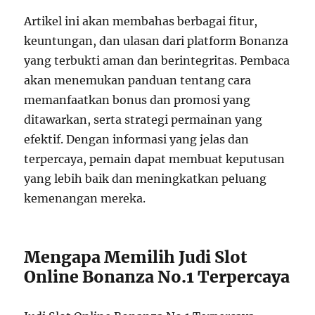
Artikel ini akan membahas berbagai fitur,
keuntungan, dan ulasan dari platform Bonanza
yang terbukti aman dan berintegritas. Pembaca
akan menemukan panduan tentang cara
memanfaatkan bonus dan promosi yang
ditawarkan, serta strategi permainan yang
efektif. Dengan informasi yang jelas dan
terpercaya, pemain dapat membuat keputusan
yang lebih baik dan meningkatkan peluang
kemenangan mereka.
Mengapa Memilih Judi Slot
Online Bonanza No.1 Terpercaya