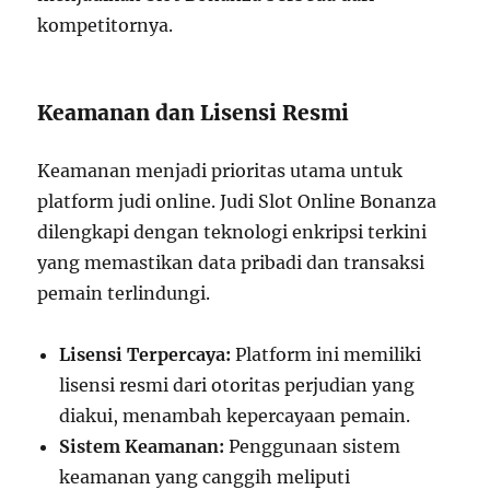
kompetitornya.
Keamanan dan Lisensi Resmi
Keamanan menjadi prioritas utama untuk
platform judi online. Judi Slot Online Bonanza
dilengkapi dengan teknologi enkripsi terkini
yang memastikan data pribadi dan transaksi
pemain terlindungi.
Lisensi Terpercaya:
Platform ini memiliki
lisensi resmi dari otoritas perjudian yang
diakui, menambah kepercayaan pemain.
Sistem Keamanan:
Penggunaan sistem
keamanan yang canggih meliputi