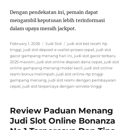
Dengan pendekatan ini, pemain dapat
mengambil keputusan lebih terinformasi
dalam upaya meraih jackpot.
Posted
Categories
Tags
February 1, 2026
Judi Slot
judi slot bet receh rtp
on
tinggi
,
judi slot deposit e-wallet proses cepat
,
judi slot
gacor gampang menang hari ini
,
judi slot gacor terbaru
2025 maxwin
,
judi slot online deposit dana cepat
,
judi slot
online gampang menang modal kecil
,
judi slot online
resmi bonus melimpah
,
judi slot online rtp tinggi
gampang menang
,
judi slot resmi dengan pembayaran
cepat
,
judi slot terpercaya dengan winrate tinggi
Review Paduan Menang
Judi Slot Online Bonanza