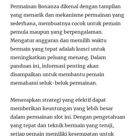
Permainan Bonanza dikenal dengan tampilan
yang menarik dan mekanisme permainan yang
sederhana, membuatnya cocok untuk pemain
pemula maupun yang berpengalaman.
Mengatur anggaran dan memilih waktu
bermain yang tepat adalah kunci untuk
meningkatkan peluang menang. Dalam
panduan ini, informasi penting akan
disampaikan untuk membantu pemain
memahami seluk-beluk permainan.
Menerapkan strategi yang efektif dapat
memberikan keuntungan yang lebih besar
dalam permainan slot ini. Dengan pengetahuan
yang tepat dan teknik bermain yang teruji,
setiap pemain memiliki kesempatan untuk