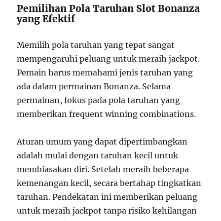
Pemilihan Pola Taruhan Slot Bonanza
yang Efektif
Memilih pola taruhan yang tepat sangat
mempengaruhi peluang untuk meraih jackpot.
Pemain harus memahami jenis taruhan yang
ada dalam permainan Bonanza. Selama
permainan, fokus pada pola taruhan yang
memberikan frequent winning combinations.
Aturan umum yang dapat dipertimbangkan
adalah mulai dengan taruhan kecil untuk
membiasakan diri. Setelah meraih beberapa
kemenangan kecil, secara bertahap tingkatkan
taruhan. Pendekatan ini memberikan peluang
untuk meraih jackpot tanpa risiko kehilangan