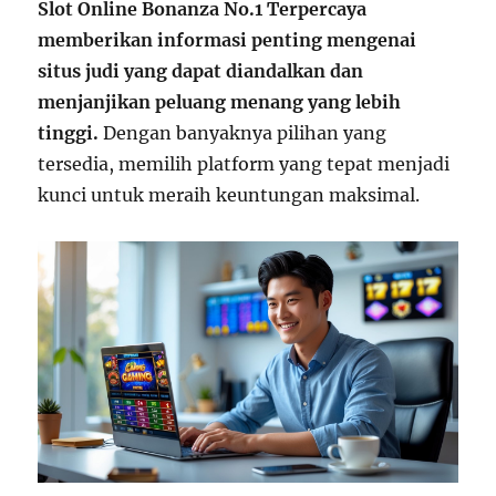
Slot Online Bonanza No.1 Terpercaya
memberikan informasi penting mengenai
situs judi yang dapat diandalkan dan
menjanjikan peluang menang yang lebih
tinggi.
Dengan banyaknya pilihan yang
tersedia, memilih platform yang tepat menjadi
kunci untuk meraih keuntungan maksimal.