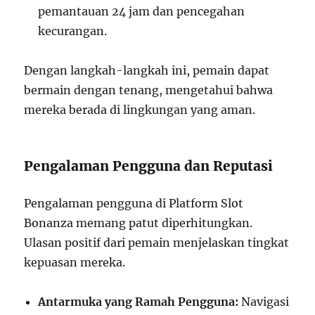
pemantauan 24 jam dan pencegahan
kecurangan.
Dengan langkah-langkah ini, pemain dapat
bermain dengan tenang, mengetahui bahwa
mereka berada di lingkungan yang aman.
Pengalaman Pengguna dan Reputasi
Pengalaman pengguna di Platform Slot
Bonanza memang patut diperhitungkan.
Ulasan positif dari pemain menjelaskan tingkat
kepuasan mereka.
Antarmuka yang Ramah Pengguna:
Navigasi