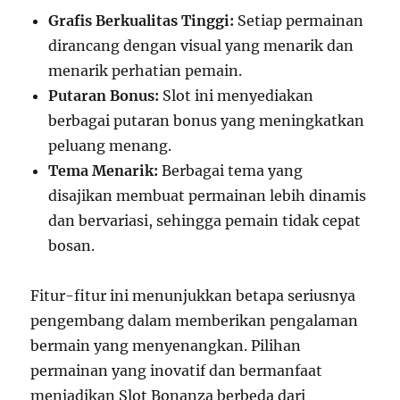
Grafis Berkualitas Tinggi:
Setiap permainan
dirancang dengan visual yang menarik dan
menarik perhatian pemain.
Putaran Bonus:
Slot ini menyediakan
berbagai putaran bonus yang meningkatkan
peluang menang.
Tema Menarik:
Berbagai tema yang
disajikan membuat permainan lebih dinamis
dan bervariasi, sehingga pemain tidak cepat
bosan.
Fitur-fitur ini menunjukkan betapa seriusnya
pengembang dalam memberikan pengalaman
bermain yang menyenangkan. Pilihan
permainan yang inovatif dan bermanfaat
menjadikan Slot Bonanza berbeda dari