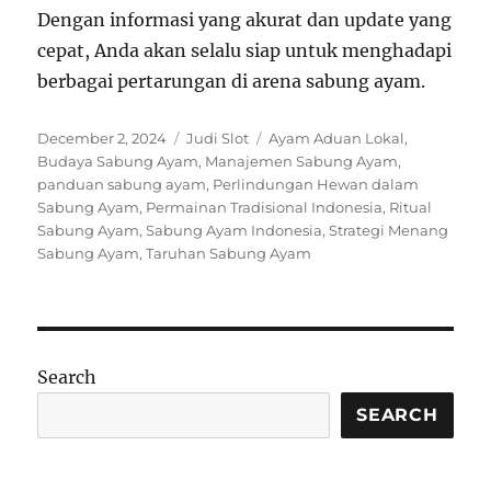
Dengan informasi yang akurat dan update yang
cepat, Anda akan selalu siap untuk menghadapi
berbagai pertarungan di arena sabung ayam.
Posted
Categories
Tags
December 2, 2024
Judi Slot
Ayam Aduan Lokal
,
on
Budaya Sabung Ayam
,
Manajemen Sabung Ayam
,
panduan sabung ayam
,
Perlindungan Hewan dalam
Sabung Ayam
,
Permainan Tradisional Indonesia
,
Ritual
Sabung Ayam
,
Sabung Ayam Indonesia
,
Strategi Menang
Sabung Ayam
,
Taruhan Sabung Ayam
Search
SEARCH