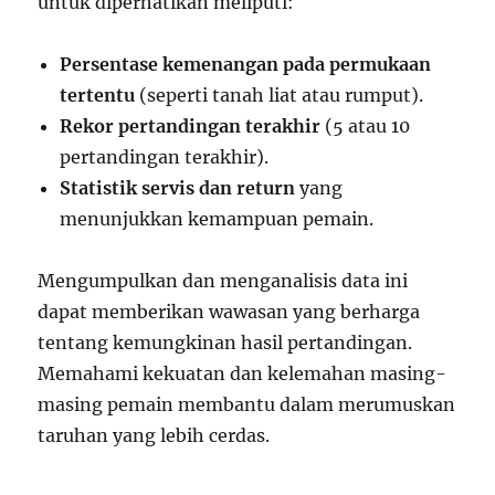
untuk diperhatikan meliputi:
Persentase kemenangan pada permukaan
tertentu
(seperti tanah liat atau rumput).
Rekor pertandingan terakhir
(5 atau 10
pertandingan terakhir).
Statistik servis dan return
yang
menunjukkan kemampuan pemain.
Mengumpulkan dan menganalisis data ini
dapat memberikan wawasan yang berharga
tentang kemungkinan hasil pertandingan.
Memahami kekuatan dan kelemahan masing-
masing pemain membantu dalam merumuskan
taruhan yang lebih cerdas.