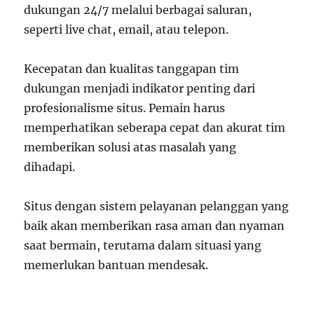
dukungan 24/7 melalui berbagai saluran,
seperti live chat, email, atau telepon.
Kecepatan dan kualitas tanggapan tim
dukungan menjadi indikator penting dari
profesionalisme situs. Pemain harus
memperhatikan seberapa cepat dan akurat tim
memberikan solusi atas masalah yang
dihadapi.
Situs dengan sistem pelayanan pelanggan yang
baik akan memberikan rasa aman dan nyaman
saat bermain, terutama dalam situasi yang
memerlukan bantuan mendesak.