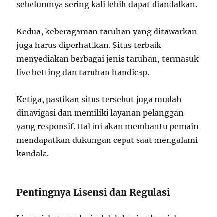
sebelumnya sering kali lebih dapat diandalkan.
Kedua, keberagaman taruhan yang ditawarkan
juga harus diperhatikan. Situs terbaik
menyediakan berbagai jenis taruhan, termasuk
live betting dan taruhan handicap.
Ketiga, pastikan situs tersebut juga mudah
dinavigasi dan memiliki layanan pelanggan
yang responsif. Hal ini akan membantu pemain
mendapatkan dukungan cepat saat mengalami
kendala.
Pentingnya Lisensi dan Regulasi