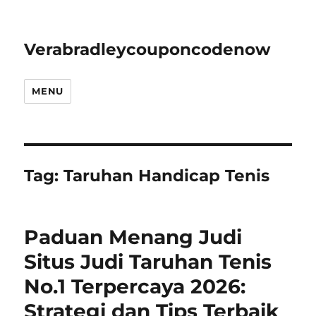
Verabradleycouponcodenow
MENU
Tag:
Taruhan Handicap Tenis
Paduan Menang Judi
Situs Judi Taruhan Tenis
No.1 Terpercaya 2026:
Strategi dan Tips Terbaik