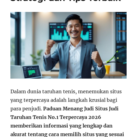
Dalam dunia taruhan tenis, menemukan situs
yang terpercaya adalah langkah krusial bagi
para penjudi.
Paduan Menang Judi Situs Judi
Taruhan Tenis No.1 Terpercaya 2026
memberikan informasi yang lengkap dan
akurat tentang cara memilih situs yang sesuai