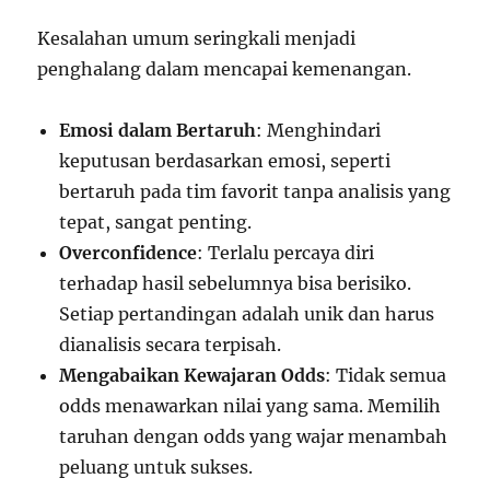
Kesalahan umum seringkali menjadi
penghalang dalam mencapai kemenangan.
Emosi dalam Bertaruh
: Menghindari
keputusan berdasarkan emosi, seperti
bertaruh pada tim favorit tanpa analisis yang
tepat, sangat penting.
Overconfidence
: Terlalu percaya diri
terhadap hasil sebelumnya bisa berisiko.
Setiap pertandingan adalah unik dan harus
dianalisis secara terpisah.
Mengabaikan Kewajaran Odds
: Tidak semua
odds menawarkan nilai yang sama. Memilih
taruhan dengan odds yang wajar menambah
peluang untuk sukses.