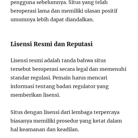
pengguna sebelumnya. Situs yang telah
beroperasi lama dan memiliki ulasan positif
umumnya lebih dapat diandalkan.
Lisensi Resmi dan Reputasi
Lisensi resmi adalah tanda bahwa situs
tersebut beroperasi secara legal dan memenuhi
standar regulasi. Pemain harus mencari
informasi tentang badan regulator yang
memberikan lisensi.
Situs dengan lisensi dari lembaga terpercaya
biasanya memiliki prosedur yang ketat dalam
hal keamanan dan keadilan.