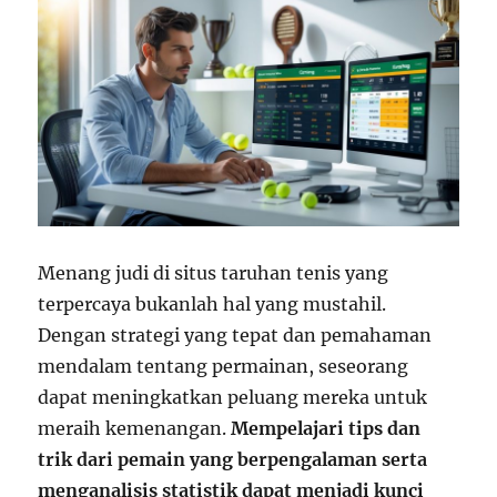
Menang judi di situs taruhan tenis yang
terpercaya bukanlah hal yang mustahil.
Dengan strategi yang tepat dan pemahaman
mendalam tentang permainan, seseorang
dapat meningkatkan peluang mereka untuk
meraih kemenangan.
Mempelajari tips dan
trik dari pemain yang berpengalaman serta
menganalisis statistik dapat menjadi kunci