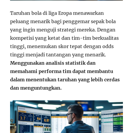
Taruhan bola di liga Eropa menawarkan
peluang menarik bagi penggemar sepak bola
yang ingin menguji strategi mereka. Dengan
kompetisi yang ketat dan tim-tim berkualitas
tinggi, menemukan skor tepat dengan odds
tinggi menjadi tantangan yang menarik.
Menggunakan analisis statistik dan
memahami performa tim dapat membantu
dalam menentukan taruhan yang lebih cerdas
dan menguntungkan.