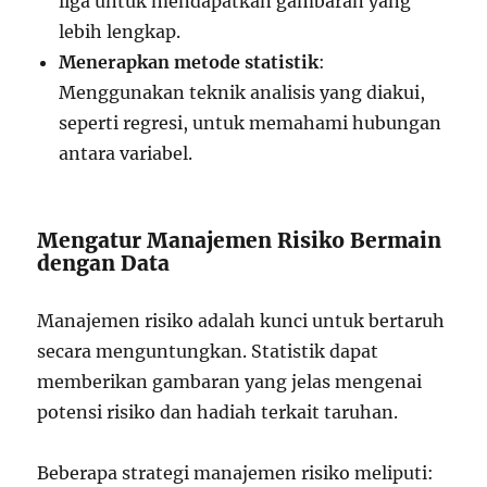
liga untuk mendapatkan gambaran yang
lebih lengkap.
Menerapkan metode statistik
:
Menggunakan teknik analisis yang diakui,
seperti regresi, untuk memahami hubungan
antara variabel.
Mengatur Manajemen Risiko Bermain
dengan Data
Manajemen risiko adalah kunci untuk bertaruh
secara menguntungkan. Statistik dapat
memberikan gambaran yang jelas mengenai
potensi risiko dan hadiah terkait taruhan.
Beberapa strategi manajemen risiko meliputi: