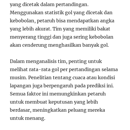
yang dicetak dalam pertandingan.
Menggunakan statistik gol yang dicetak dan
kebobolan, petaruh bisa mendapatkan angka
yang lebih akurat. Tim yang memiliki bakat
menyerang tinggi dan juga sering kebobolan
akan cenderung menghasilkan banyak gol.
Dalam menganalisis tim, penting untuk
melihat rata-rata gol per pertandingan selama
musim. Penelitian tentang cuaca atau kondisi
lapangan juga berpengaruh pada prediksi ini.
Semua faktor ini memungkinkan petaruh
untuk membuat keputusan yang lebih
berdasar, meningkatkan peluang mereka
untuk menang.