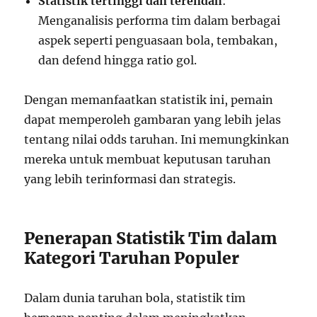
Statistik tertinggi dan terendah
:
Menganalisis performa tim dalam berbagai
aspek seperti penguasaan bola, tembakan,
dan defend hingga ratio gol.
Dengan memanfaatkan statistik ini, pemain
dapat memperoleh gambaran yang lebih jelas
tentang nilai odds taruhan. Ini memungkinkan
mereka untuk membuat keputusan taruhan
yang lebih terinformasi dan strategis.
Penerapan Statistik Tim dalam
Kategori Taruhan Populer
Dalam dunia taruhan bola, statistik tim