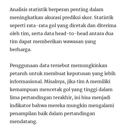
Analisis statistik berperan penting dalam
meningkatkan akurasi prediksi skor. Statistik
seperti rata-rata gol yang dicetak dan diterima
oleh tim, serta data head-to-head antara dua
tim dapat memberikan wawasan yang
berharga.
Penggunaan data tersebut memungkinkan
petaruh untuk membuat keputusan yang lebih
informasional. Misalnya, jika tim A memiliki
kemampuan mencetak gol yang tinggi dalam
lima pertandingan terakhir, ini bisa menjadi
indikator bahwa mereka mungkin mengalami
penampilan baik dalam pertandingan
mendatang.