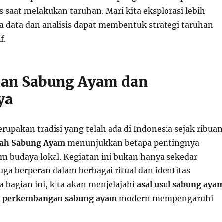
s saat melakukan taruhan. Mari kita eksplorasi lebih
a data dan analisis dapat membentuk strategi taruhan
f.
lan Sabung Ayam dan
ya
upakan tradisi yang telah ada di Indonesia sejak ribua
rah Sabung Ayam
menunjukkan betapa pentingnya
lam budaya lokal. Kegiatan ini bukan hanya sekedar
juga berperan dalam berbagai ritual dan identitas
 bagian ini, kita akan menjelajahi
asal usul sabung aya
a
perkembangan sabung ayam
modern mempengaruhi