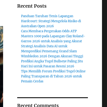
Recent Posts
Panduan Taruhan Tenis Lapangan
Hardcourt: Strategi Mengelola Risiko di
Australian Open 2026
Cara Membaca Pergerakan Odds ATP
Masters 1000 pada Lapangan Clay Roland-
Garros 2026 untuk Analisis yang Akurat
Strategi Analisis Data AI untuk
Memprediksi Pemenang Grand Slam
Wimbledon 2026 Dengan Akurasi Tinggi
Prediksi Angka Togel Bullseye Paling Jitu
Hari Ini untuk Pasaran Resmi 2026
Tips Memilih Forum Prediksi Togel Online
Paling Transparan di Tahun 2026 untuk
Pemain Cerdas
Recent Comments