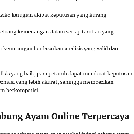
isiko kerugian akibat keputusan yang kurang
eluang kemenangan dalam setiap taruhan yang
keuntungan berdasarkan analisis yang valid dan
lisis yang baik, para petaruh dapat membuat keputusan
ormasi yang lebih akurat, sehingga memberikan
m berkompetisi.
abung Ayam Online Terpercaya