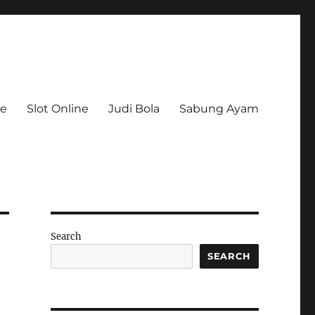
te
Slot Online
Judi Bola
Sabung Ayam
Search
SEARCH