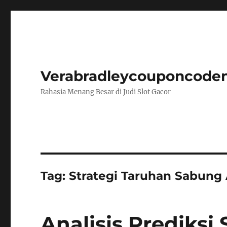
Verabradleycouponcode
Rahasia Menang Besar di Judi Slot Gacor
Tag:
Strategi Taruhan Sabung
Analisis Prediks