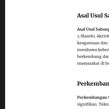
Asal Usul 
Asal Usul Sabu
5 Masehi. Aktivi
keagamaan dan r
membawa keberu
berkembang dan 
masyarakat di b
Perkemban
Perkembangan 
signifikan. Tek