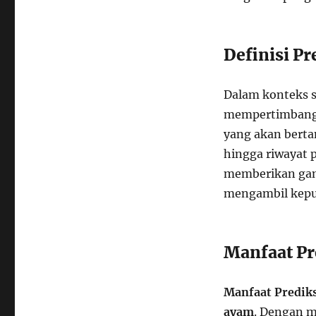
Definisi P
Dalam konteks sa
mempertimbangk
yang akan bertan
hingga riwayat 
memberikan gam
mengambil keput
Manfaat Pr
Manfaat Predik
ayam
. Dengan m