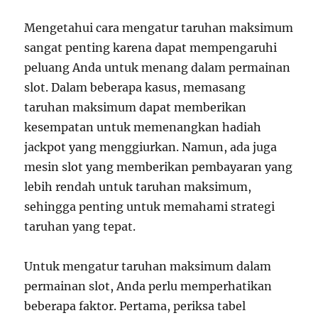
Mengetahui cara mengatur taruhan maksimum
sangat penting karena dapat mempengaruhi
peluang Anda untuk menang dalam permainan
slot. Dalam beberapa kasus, memasang
taruhan maksimum dapat memberikan
kesempatan untuk memenangkan hadiah
jackpot yang menggiurkan. Namun, ada juga
mesin slot yang memberikan pembayaran yang
lebih rendah untuk taruhan maksimum,
sehingga penting untuk memahami strategi
taruhan yang tepat.
Untuk mengatur taruhan maksimum dalam
permainan slot, Anda perlu memperhatikan
beberapa faktor. Pertama, periksa tabel