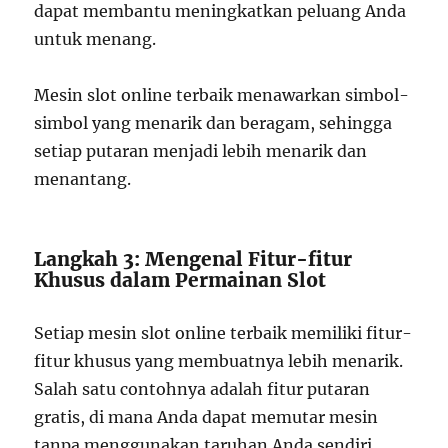
dapat membantu meningkatkan peluang Anda
untuk menang.
Mesin slot online terbaik menawarkan simbol-
simbol yang menarik dan beragam, sehingga
setiap putaran menjadi lebih menarik dan
menantang.
Langkah 3: Mengenal Fitur-fitur
Khusus dalam Permainan Slot
Setiap mesin slot online terbaik memiliki fitur-
fitur khusus yang membuatnya lebih menarik.
Salah satu contohnya adalah fitur putaran
gratis, di mana Anda dapat memutar mesin
tanpa menggunakan taruhan Anda sendiri.