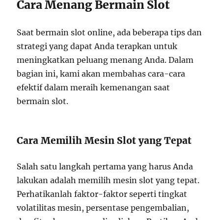
Cara Menang Bermain Slot
Saat bermain slot online, ada beberapa tips dan
strategi yang dapat Anda terapkan untuk
meningkatkan peluang menang Anda. Dalam
bagian ini, kami akan membahas cara-cara
efektif dalam meraih kemenangan saat
bermain slot.
Cara Memilih Mesin Slot yang Tepat
Salah satu langkah pertama yang harus Anda
lakukan adalah memilih mesin slot yang tepat.
Perhatikanlah faktor-faktor seperti tingkat
volatilitas mesin, persentase pengembalian,