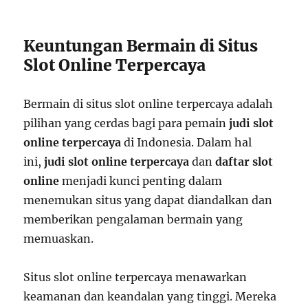
Keuntungan Bermain di Situs
Slot Online Terpercaya
Bermain di situs slot online terpercaya adalah
pilihan yang cerdas bagi para pemain
judi slot
online terpercaya
di Indonesia. Dalam hal
ini,
judi slot online terpercaya
dan
daftar slot
online
menjadi kunci penting dalam
menemukan situs yang dapat diandalkan dan
memberikan pengalaman bermain yang
memuaskan.
Situs slot online terpercaya menawarkan
keamanan dan keandalan yang tinggi. Mereka