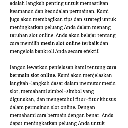
adalah langkah penting untuk memastikan
keamanan dan keandalan permainan. Kami
juga akan membagikan tips dan strategi untuk
meningkatkan peluang Anda dalam menang
taruhan slot online. Anda akan belajar tentang
cara memilih
mesin slot online terbaik
dan
mengelola bankroll Anda secara efektif.
Jangan lewatkan penjelasan kami tentang
cara
bermain slot online
. Kami akan menjelaskan
langkah-langkah dasar dalam memutar mesin
slot, memahami simbol-simbol yang
digunakan, dan mengetahui fitur-fitur khusus
dalam permainan slot online. Dengan
memahami cara bermain dengan benar, Anda
dapat meningkatkan peluang Anda untuk