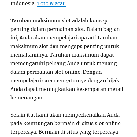
Indonesia.
Toto Macau
Taruhan maksimum slot
adalah konsep
penting dalam permainan slot. Dalam bagian
ini, Anda akan mempelajari apa arti taruhan
maksimum slot dan mengapa penting untuk
memahaminya. Taruhan maksimum dapat
memengaruhi peluang Anda untuk menang
dalam permainan slot online. Dengan
mempelajari cara mengaturnya dengan bijak,
Anda dapat meningkatkan kesempatan meraih
kemenangan.
Selain itu, kami akan memperkenalkan Anda
pada keuntungan bermain di situs slot online
terpercaya. Bermain di situs yang terpercaya