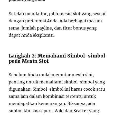
Setelah mendaftar, pilih mesin slot yang sesuai
dengan preferensi Anda. Ada berbagai macam
tema, jumlah payline, dan fitur bonus yang
dapat Anda eksplorasi.
Langkah 2: Memahami Simbol-simbol
pada Mesin Slot
Sebelum Anda mulai memutar mesin slot,
penting untuk memahami simbol-simbol yang
digunakan. Simbol-simbol ini harus cocok satu
sama lain dalam kombinasi tertentu untuk
mendapatkan kemenangan. Biasanya, ada
simbol khusus seperti Wild dan Scatter yang