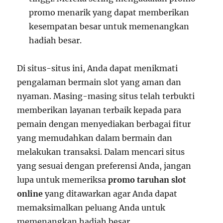
promo menarik yang dapat memberikan
kesempatan besar untuk memenangkan
hadiah besar.
Di situs-situs ini, Anda dapat menikmati
pengalaman bermain slot yang aman dan
nyaman. Masing-masing situs telah terbukti
memberikan layanan terbaik kepada para
pemain dengan menyediakan berbagai fitur
yang memudahkan dalam bermain dan
melakukan transaksi. Dalam mencari situs
yang sesuai dengan preferensi Anda, jangan
lupa untuk memeriksa
promo taruhan slot
online
yang ditawarkan agar Anda dapat
memaksimalkan peluang Anda untuk
memenangkan hadiah besar.