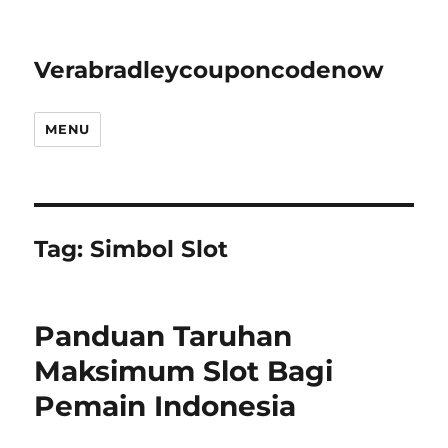
Verabradleycouponcodenow
MENU
Tag:
Simbol Slot
Panduan Taruhan
Maksimum Slot Bagi
Pemain Indonesia