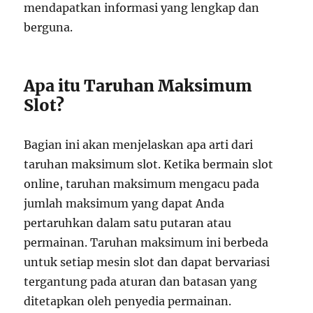
mendapatkan informasi yang lengkap dan
berguna.
Apa itu Taruhan Maksimum
Slot?
Bagian ini akan menjelaskan apa arti dari
taruhan maksimum slot. Ketika bermain slot
online, taruhan maksimum mengacu pada
jumlah maksimum yang dapat Anda
pertaruhkan dalam satu putaran atau
permainan. Taruhan maksimum ini berbeda
untuk setiap mesin slot dan dapat bervariasi
tergantung pada aturan dan batasan yang
ditetapkan oleh penyedia permainan.