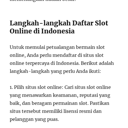
Langkah-langkah Daftar Slot
Online di Indonesia
Untuk memulai petualangan bermain slot
online, Anda perlu mendaftar di situs slot
online terpercaya di Indonesia. Berikut adalah
langkah-langkah yang perlu Anda ikuti:
1. Pilih situs slot online: Cari situs slot online
yang menawarkan keamanan, reputasi yang
baik, dan beragam permainan slot. Pastikan
situs tersebut memiliki lisensi resmi dan
pelanggan yang puas.